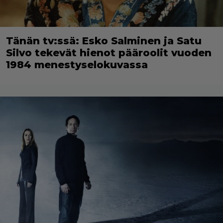
Tänän tv:ssä: Esko Salminen ja Satu
Silvo tekevät hienot pääroolit vuoden
1984 menestyselokuvassa