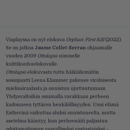
Viaplayssa on nyt elokuva
Orphan: First Kill
(2022).
Se on jatkoa
Jaume Collet-Serran
ohjaamalle
vuoden 2009
Ottolapsi
-nimiselle
kulttikauhuelokuvalle.
Ottolapsi
-elokuvasta tuttu häikäilemätön
sosiopaatti Leena Klammer pakenee virolaisesta
mielisairaalasta ja onnistuu ujuttautumaan
Yhdysvaltoihin omimalla varakkaan perheen
kadonneen tyttären henkilöllisyyden. Uusi elämä
Estherinä vaikuttaa aluksi onnistuneelta, mutta
asetelma kääntyy, kun perheenäiti paljastuu
odottamattoman vaaralliseksi vastustajaksi –