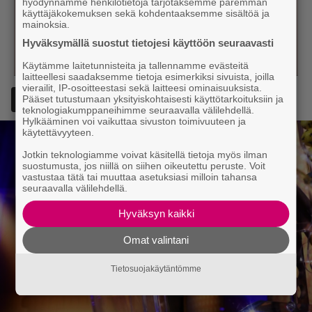
hyödynnämme henkilötietoja tarjotaksemme paremman
käyttäjäkokemuksen sekä kohdentaaksemme sisältöä ja
mainoksia.
Hyväksymällä suostut tietojesi käyttöön seuraavasti
Käytämme laitetunnisteita ja tallennamme evästeitä
laitteellesi saadaksemme tietoja esimerkiksi sivuista, joilla
vierailit, IP-osoitteestasi sekä laitteesi ominaisuuksista.
Pääset tutustumaan yksityiskohtaisesti käyttötarkoituksiin ja
Lisää Episodi Googlen suosituksi lähteeksi
teknologiakumppaneihimme seuraavalla välilehdellä.
Hylkääminen voi vaikuttaa sivuston toimivuuteen ja
käytettävyyteen.
Jotkin teknologiamme voivat käsitellä tietoja myös ilman
suostumusta, jos niillä on siihen oikeutettu peruste. Voit
vastustaa tätä tai muuttaa asetuksiasi milloin tahansa
seuraavalla välilehdellä.
Hyväksyn kaikki
Omat valintani
Tietosuojakäytäntömme