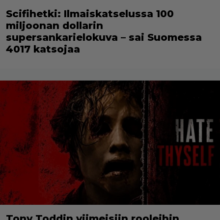
Scifihetki: Ilmaiskatselussa 100
miljoonan dollarin
supersankarielokuva – sai Suomessa
4017 katsojaa
Tony Toddin viimeisiin rooleihin