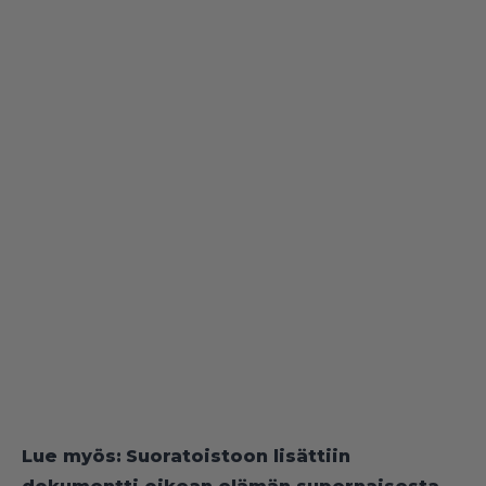
Lue myös:
Suoratoistoon lisättiin