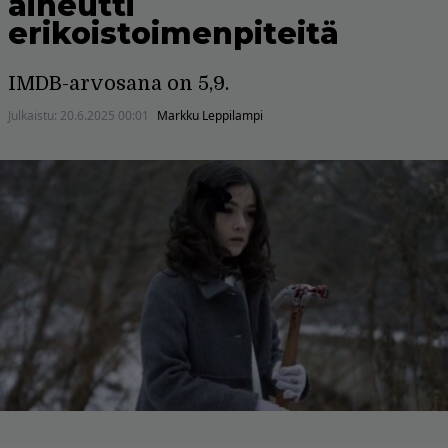
aiheutti
erikoistoimenpiteitä
IMDB-arvosana on 5,9.
Julkaistu:
20.6.2025 00:01
Markku Leppilampi