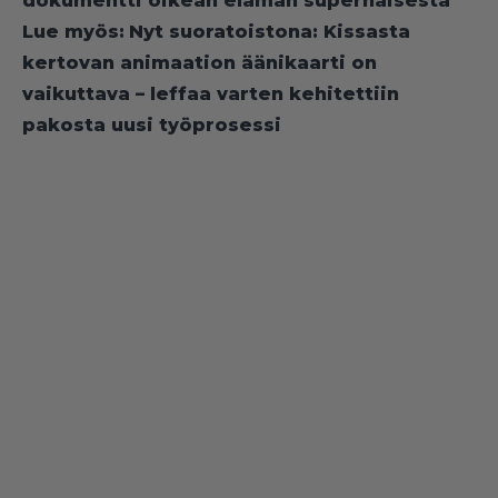
dokumentti oikean elämän supernaisesta
Lue myös:
Nyt suoratoistona: Kissasta
kertovan animaation äänikaarti on
vaikuttava – leffaa varten kehitettiin
pakosta uusi työprosessi