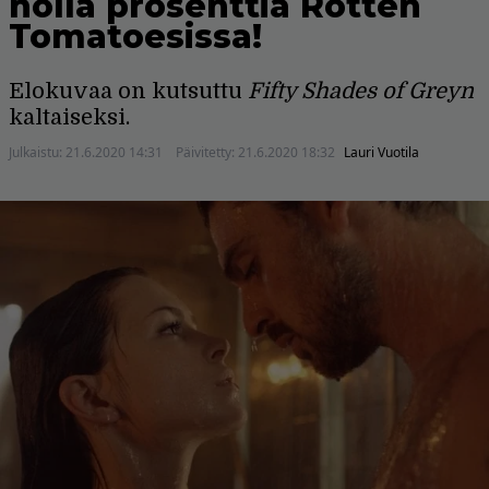
nolla prosenttia Rotten
Tomatoesissa!
Elokuvaa on kutsuttu
Fifty Shades of Greyn
kaltaiseksi.
Julkaistu:
21.6.2020 14:31
Päivitetty:
21.6.2020 18:32
Lauri Vuotila