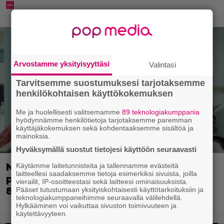
Arvostamme yksityisyyttäsi
Valintasi
Tarvitsemme suostumuksesi tarjotaksemme
henkilökohtaisen käyttökokemuksen
Me ja huolellisesti valitsemamme
89 teknologiakumppania
hyödynnämme henkilötietoja tarjotaksemme paremman
käyttäjäkokemuksen sekä kohdentaaksemme sisältöä ja
mainoksia.
Hyväksymällä suostut tietojesi käyttöön seuraavasti
Nyt Netflixissä: Yksi viime vuosien
Käytämme laitetunnisteita ja tallennamme evästeitä
laitteellesi saadaksemme tietoja esimerkiksi sivuista, joilla
parhaista rikossarjoista – IMDB-arvio
vierailit, IP-osoitteestasi sekä laitteesi ominaisuuksista.
8,8
Pääset tutustumaan yksityiskohtaisesti käyttötarkoituksiin ja
teknologiakumppaneihimme seuraavalla välilehdellä.
Hylkääminen voi vaikuttaa sivuston toimivuuteen ja
käytettävyyteen.