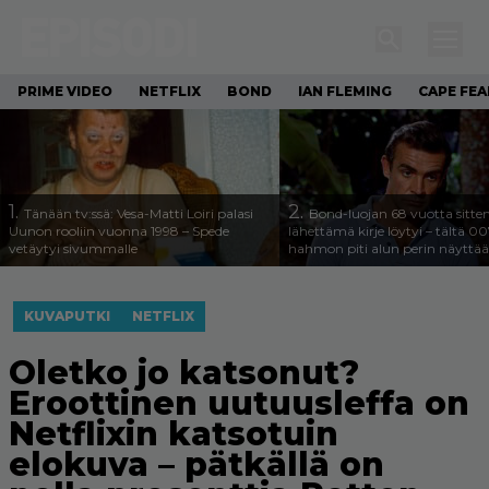
PRIME VIDEO
NETFLIX
BOND
IAN FLEMING
CAPE FEA
1.
2.
Tänään tv:ssä: Vesa-Matti Loiri palasi
Bond-luojan 68 vuotta sitte
Uunon rooliin vuonna 1998 – Spede
lähettämä kirje löytyi – tältä 00
vetäytyi sivummalle
hahmon piti alun perin näyttää
KUVAPUTKI
NETFLIX
Oletko jo katsonut?
Eroottinen uutuusleffa on
Netflixin katsotuin
elokuva – pätkällä on