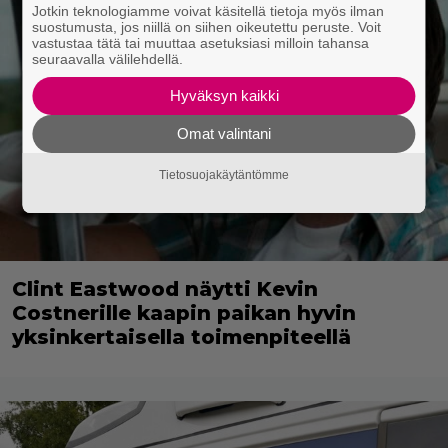
Jotkin teknologiamme voivat käsitellä tietoja myös ilman
suostumusta, jos niillä on siihen oikeutettu peruste. Voit
vastustaa tätä tai muuttaa asetuksiasi milloin tahansa
seuraavalla välilehdellä.
Hyväksyn kaikki
Omat valintani
Tietosuojakäytäntömme
Clint Eastwood näytti Kevin
Costnerille kaapin paikan hyvin
yksinkertaisella toimenpiteellä