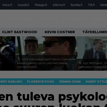
Voice.fi
Soundi.fi
Pelaaja.fi
Inferno.fi
Rumba.fi
Tilt.fi
Metel
T
TIETOVISAT
LISTAT
PODCAST
KILPA
CLINT EASTWOOD
KEVIN COSTNER
TÄYDELLINE
3.
n
Clint Eastwood näytti Kevin Costnerille
4.
7-
kaapin paikan hyvin yksinkertaisella
Nyt Netflixissä: Y
toimenpiteellä
parhaista rikossarjoi
RRY DARLING
FLORENCE PUGH
GEMMA CHAN
HARRY STYL
den tuleva psykol