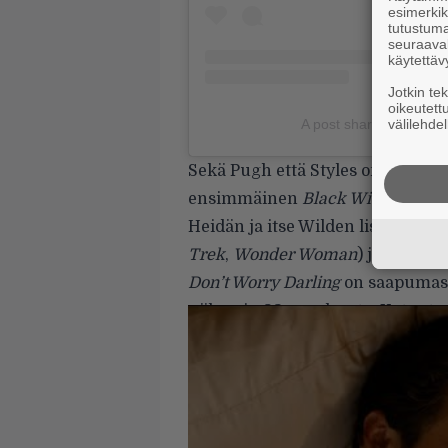
esimerkiks
tutustuma
seuraaval
käytettäv
Jotkin te
oikeutett
välilehdel
A post shared by Olivia
Sekä Pugh että Styles on nähty v
ensimmäinen
Black Widowssa
s
Heidän ja itse Wilden lisäksi r
Trek
,
Wonder Woman
) ja
Gemma
Don’t Worry Darling
on saapumassa
näkymin 23. syyskuuta. Katso tuor