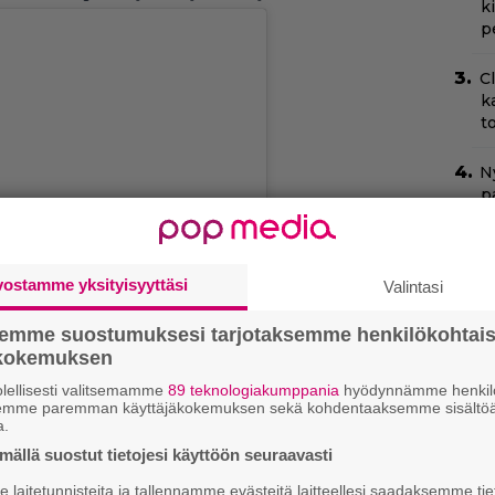
k
p
C
k
t
Ny
p
N
k
vostamme yksityisyyttäsi
Valintasi
k
H
semme suostumuksesi tarjotaksemme henkilökohtai
 on Instagram
ökokemuksen
T
–
lellisesti valitsemamme
89 teknologiakumppania
hyödynnämme henkilö
t
semme paremman käyttäjäkokemuksen sekä kohdentaaksemme sisältöä
a.
T
ällä suostut tietojesi käyttöön seuraavasti
T
laitetunnisteita ja tallennamme evästeitä laitteellesi saadaksemme tie