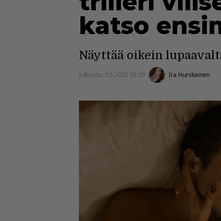
trilleri vil
katso ensi
Näyttää oikein lupaavalt
Julkaistu:
3.5.2022 08:00
Ira Hurskainen