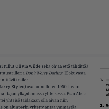
i tullut
Olivia Wilde
sekä ohjaa että tähdittää
utuustrilleriä
Don’t Worry Darling
. Elokuvasta
ittävä traileri.
H
e
Harry Styles
) ovat onnellinen 1950-luvun
M
nantajan ylläpitämässä yhteisössä. Pian Alice
e
i yhteisö taidakaan olla aivan niin
B
le on alunperin yritetty antaa ymmärtää.