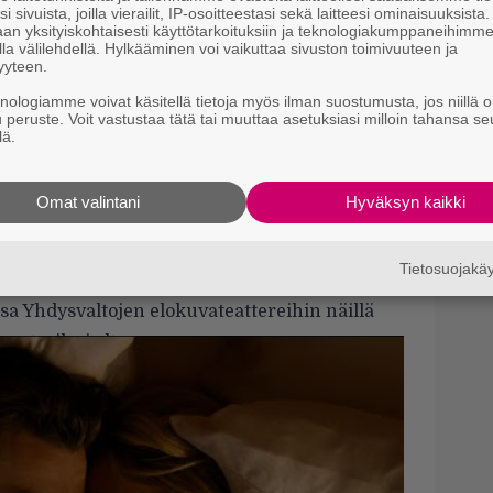
s
i sivuista, joilla vierailit, IP-osoitteestasi sekä laitteesi ominaisuuksista
an yksityiskohtaisesti käyttötarkoituksiin ja teknologiakumppaneihimm
la välilehdellä. Hylkääminen voi vaikuttaa sivuston toimivuuteen ja
I
yyteen.
s
t
knologiamme voivat käsitellä tietoja myös ilman suostumusta, jos niillä o
k
u peruste. Voit vastustaa tätä tai muuttaa asetuksiasi milloin tahansa se
lä.
 Wilde (@oliviawilde)
Yö
iime aikoina Marvelin tuotoksissa –
k
Omat valintani
Hyväksyn kaikki
k
ekä
Hawkeyessä
ja jälkimmäinen
Eternalsissa
.
ooleissa nähdään myös mm.
Chris Pine
(
Star
Tietosuojak
 Chan
(
Eternals
).
 Yhdysvaltojen elokuvateattereihin näillä
e traileri alta.