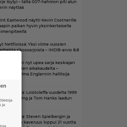
irje löytyi – tältä 007-hahmon piti alun
erin näyttää
lint Eastwood näytti Kevin Costnerille
aapin paikan hyvin yksinkertaisella
oimenpiteellä
t Netflixissä: Yksi viime vuosien
arhaista rikossarjoista – IMDB-arvio 8,8
etflixissä on nyt upea sarja keskiajan
uninkaallisten aikakaudelta –
eskiössä julma Englannin hallitsija
enrik VIII
sen
änään tv:ssä: Loistoleffa vuodelta 1999
 Stephen King ja Tom Hanks laadun
tietoja
akeina
 ja
änään tv:ssä: Steven Spielbergin ja
om Cruisen kaveruus loppui 21 vuotta
toja