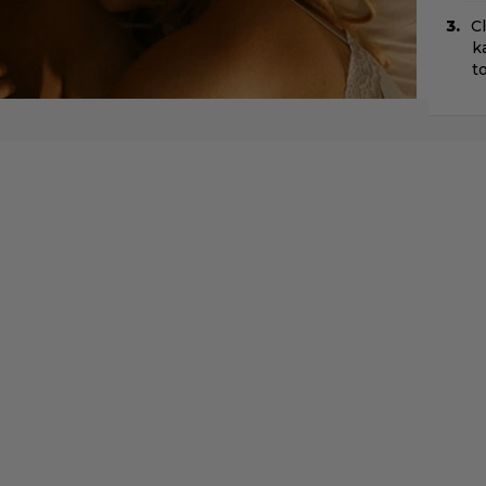
C
k
t