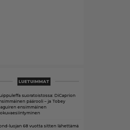
LUETUIMMAT
uippuleffa suoratoistossa: DiCaprion
nsimmäinen päärooli – ja Tobey
aguiren ensimmäinen
lokuvaesiintyminen
ond-luojan 68 vuotta sitten lähettämä