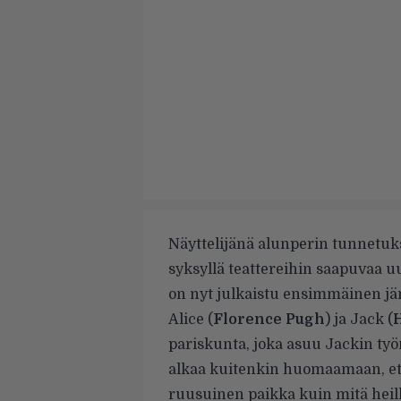
Näyttelijänä alunperin tunnetuks
syksyllä teattereihin saapuvaa u
on nyt julkaistu ensimmäinen jänn
Alice (
Florence Pugh
) ja Jack (
pariskunta, joka asuu Jackin työ
alkaa kuitenkin huomaamaan, ette
ruusuinen paikka kuin mitä heil