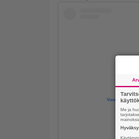
Ar
Tarvit
View this post
käytt
Me ja huo
tarjotak
mainoksi
Hyväksym
Käytämme 