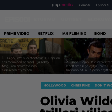
Como.fi
Episodi.fi
ETUSIVU
UUTISET
ELOKUVA
PRIME VIDEO
NETFLIX
IAN FLEMING
BOND
1.
Huippuleffa suoratoistossa: DiCaprion
2.
ensimmäinen päärooli – ja Tobey
Bond-luojan 68 vuotta sitte
Maguiren ensimmäinen
lähettämä kirje löytyi – tältä 00
elokuvaesiintyminen
hahmon piti alun perin näyttää
HOLLYWOOD
CHRIS PINE
DON'T WO
Olivia Wil