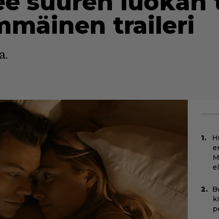
isee suuren luokan 
mmäinen traileri
a.
H
e
M
e
B
k
p