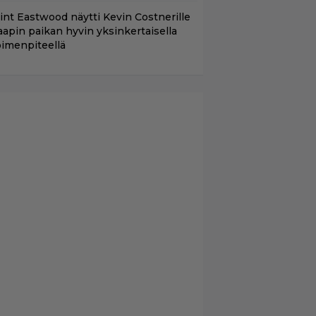
lint Eastwood näytti Kevin Costnerille
aapin paikan hyvin yksinkertaisella
oimenpiteellä