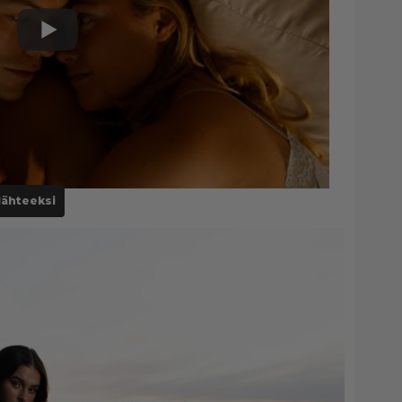
lähteeksi