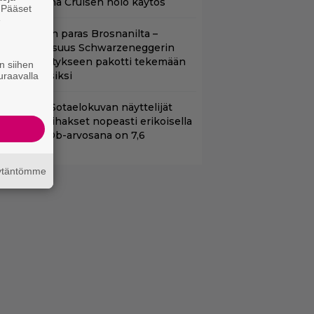
itten – Syynä Cruisen nolo käytös
. Pääset
e
llan Bond on paras Brosnanilta –
amankaltaisuus Schwarzeneggerin
oimintatykitykseen pakotti tekemään
n siihen
ässärin uusiksi
uraavalla
llä tv:ssä: Sotaelokuvan näyttelijät
asvattivat lihakset nopeasti erikoisella
ikalla – IMDb-arvosana on 7,6
äytäntömme