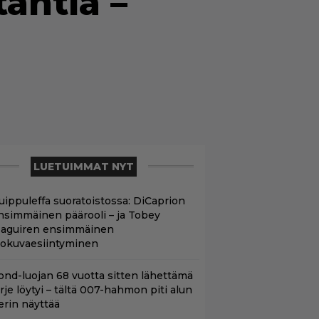
tähtiä –
LUETUIMMAT NYT
uippuleffa suoratoistossa: DiCaprion
nsimmäinen päärooli – ja Tobey
aguiren ensimmäinen
lokuvaesiintyminen
ond-luojan 68 vuotta sitten lähettämä
irje löytyi – tältä 007-hahmon piti alun
erin näyttää