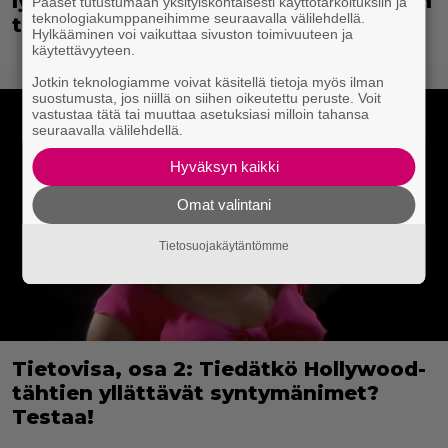
lykkääntyi vastenmielisen kohuvideon
Pääset tutustumaan yksityiskohtaisesti käyttötarkoituksiin ja
teknologiakumppaneihimme seuraavalla välilehdellä.
takia
Hylkääminen voi vaikuttaa sivuston toimivuuteen ja
käytettävyyteen.
Jotkin teknologiamme voivat käsitellä tietoja myös ilman
suostumusta, jos niillä on siihen oikeutettu peruste. Voit
vastustaa tätä tai muuttaa asetuksiasi milloin tahansa
seuraavalla välilehdellä.
Hyväksyn kaikki
Omat valintani
Tietosuojakäytäntömme
Tietovisa, osa 2: Tiedätkö Hollywood-
tähtien yllättävät syntymänimet?
Testaa!