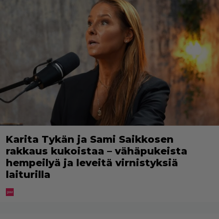
Karita Tykän ja Sami Saikkosen
rakkaus kukoistaa – vähäpukeista
hempeilyä ja leveitä virnistyksiä
laiturilla