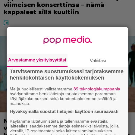
viimeisen konserttinsa – nämä
kappaleet sillä kuultiin
Arvostamme yksityisyyttäsi
Valintasi
Tarvitsemme suostumuksesi tarjotaksemme
henkilökohtaisen käyttökokemuksen
Me ja huolellisesti valitsemamme
89 teknologiakumppania
hyödynnämme henkilötietoja tarjotaksemme paremman
käyttäjäkokemuksen sekä kohdentaaksemme sisältöä ja
mainoksia.
Hyväksymällä suostut tietojesi käyttöön seuraavasti
Nyt ilmaiskatselussa: Kulttiklassikon
Käytämme laitetunnisteita ja tallennamme evästeitä
laitteellesi saadaksemme tietoja esimerkiksi sivuista, joilla
värikäs uusintaversio – ensi-ilta
vierailit, IP-osoitteestasi sekä laitteesi ominaisuuksista.