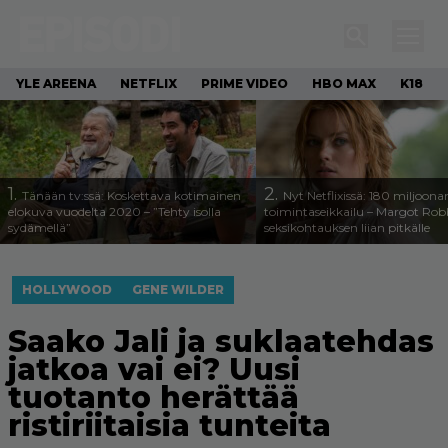
YLE AREENA
NETFLIX
PRIME VIDEO
HBO MAX
K18
1.
2.
Tänään tv:ssä: Koskettava kotimainen
Nyt Netflixissä: 180 miljoona
elokuva vuodelta 2020 – ”Tehty isolla
toimintaseikkailu – Margot Robb
sydämellä”
seksikohtauksen liian pitkälle
HOLLYWOOD
GENE WILDER
Saako Jali ja suklaatehdas
jatkoa vai ei? Uusi
tuotanto herättää
ristiriitaisia tunteita