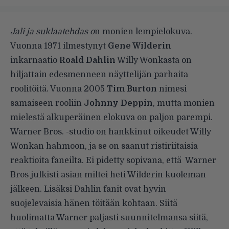
Jali ja suklaatehdas o
n monien lempielokuva.
Vuonna 1971 ilmestynyt
Gene Wilderin
inkarnaatio
Roald Dahlin
Willy Wonkasta on
hiljattain edesmenneen näyttelijän parhaita
roolitöitä. Vuonna 2005
Tim Burton
nimesi
samaiseen rooliin
Johnny Deppin
, mutta monien
mielestä alkuperäinen elokuva on paljon parempi.
Warner Bros. -studio on hankkinut oikeudet Willy
Wonkan hahmoon, ja se on saanut ristiriitaisia
reaktioita faneilta. Ei pidetty sopivana, että Warner
Bros julkisti asian miltei heti Wilderin kuoleman
jälkeen. Lisäksi Dahlin fanit ovat hyvin
suojelevaisia hänen töitään kohtaan. Siitä
huolimatta Warner paljasti suunnitelmansa siitä,