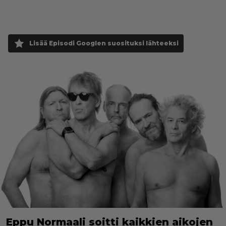
Lisää Episodi Googlen suosituksi lähteeksi
Eppu Normaali soitti kaikkien aikojen