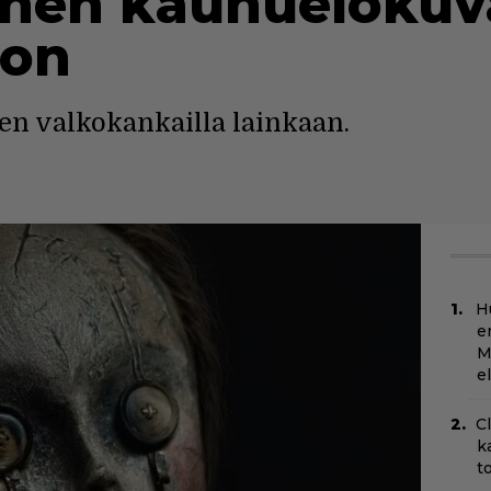
linen kauhuelokuv
oon
n valkokankailla lainkaan.
H
e
M
e
C
k
t