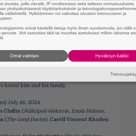
i sivuista, joilla vierailit, IP-osoitteestasi sekä laitteesi ominaisuuksista
T
an yksityiskohtaisesti käyttötarkoituksiin ja teknologiakumppaneihimm
s
la välilehdellä. Hylkääminen voi vaikuttaa sivuston toimivuuteen ja
yyteen.
Yö
Taiwanilainen kauhukomedia voitti Night
knologiamme voivat käsitellä tietoja myös ilman suostumusta, jos niillä o
k
u peruste. Voit vastustaa tätä tai muuttaa asetuksiasi milloin tahansa se
k
lä.
arring Sam Claflin, Antonia Thomas and
I
Omat valintani
Hyväksyn kaikki
s
t
, played by Claflin, who desperately
k
Tietosuojak
t inner fear when the childhood monster
o haunt him and his family.
es)
July 26, 2024
 Claflin
(
Nälkäpeli
-elokuvat,
Enola Holmes
,
as
(
The Good Doctor
),
Caréll Vincent Rhoden