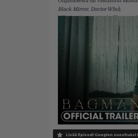
Ohjauksesta on vastannut skotla
Black Mirror
,
Doctor Who
).
Vilkaise
Bagmanin
virallinen trail
Lisää Episodi Googlen suosituksi 