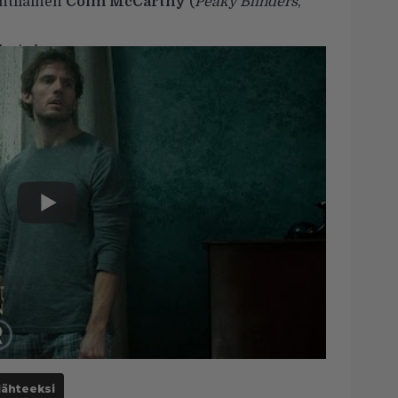
ntilainen
Colm McCarthy
(
Peaky Blinders
,
eri alta.
lähteeksi