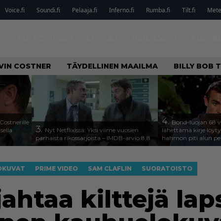
Voice.fi
Soundi.fi
Pelaaja.fi
Inferno.fi
Rumba.fi
Tilt.fi
Metel
T
TIETOVISAT
LISTAT
PODCAST
KILPA
VIN COSTNER
TÄYDELLINEN MAAILMA
BILLY BOB
4.
Costnerille
Bond-luojan 68 v
3.
sella
Nyt Netflixissä: Yksi viime vuosien
lähettämä kirje löyty
parhaista rikossarjoista – IMDB-arvio 8,8
hahmon piti alun pe
OKUVAT
PRIME VIDEO
SAM CLAFLIN
SUORATOISTO
ahtaa kilttejä laps