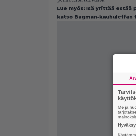
perheensä turvassa.
Lue myös:
Isä yrittää estää
katso Bagman-kauhuleffan tr
Ar
Tarvit
käytt
Me ja huo
tarjotak
mainoksi
Hyväksym
Käytämme 