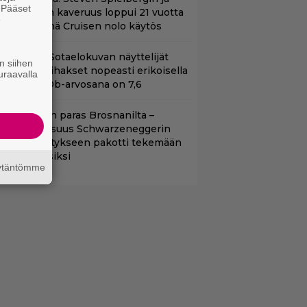
. Pääset
om Cruisen kaveruus loppui 21 vuotta
e
itten – Syynä Cruisen nolo käytös
llä tv:ssä: Sotaelokuvan näyttelijät
n siihen
asvattivat lihakset nopeasti erikoisella
uraavalla
ikalla – IMDb-arvosana on 7,6
llan Bond on paras Brosnanilta –
amankaltaisuus Schwarzeneggerin
oimintatykitykseen pakotti tekemään
ässärin uusiksi
äytäntömme