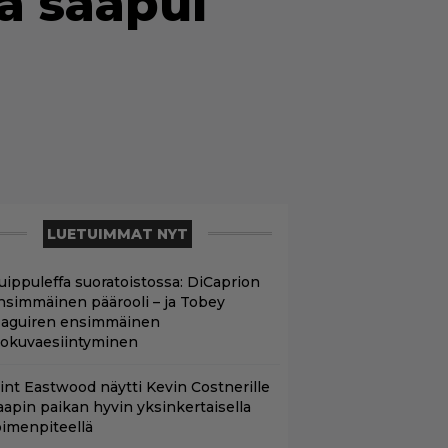
a saapui
LUETUIMMAT NYT
uippuleffa suoratoistossa: DiCaprion
nsimmäinen päärooli – ja Tobey
aguiren ensimmäinen
lokuvaesiintyminen
lint Eastwood näytti Kevin Costnerille
aapin paikan hyvin yksinkertaisella
oimenpiteellä