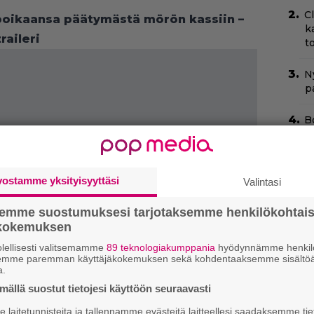
C
 poikaansa päätymästä mörön kassiin –
k
aileri
t
Ny
p
B
k
p
T
vostamme yksityisyyttäsi
Valintasi
–
t
semme suostumuksesi tarjotaksemme henkilökohtai
ökokemuksen
N
lellisesti valitsemamme
89 teknologiakumppania
hyödynnämme henkilö
k
semme paremman käyttäjäkokemuksen sekä kohdentaaksemme sisältöä
k
a.
H
ällä suostut tietojesi käyttöön seuraavasti
laitetunnisteita ja tallennamme evästeitä laitteellesi saadaksemme tie
T