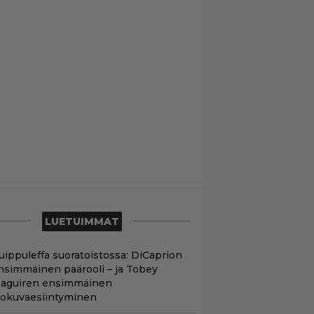
LUETUIMMAT
uippuleffa suoratoistossa: DiCaprion
nsimmäinen päärooli – ja Tobey
aguiren ensimmäinen
lokuvaesiintyminen