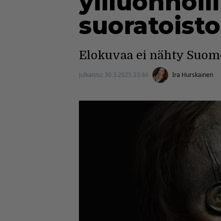
yliluonnol
suoratoist
Elokuvaa ei nähty Suome
Julkaistu:
30.3.2025 23:46
Ira Hurskainen