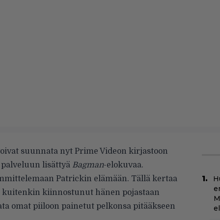
voivat suunnata nyt Prime Videon kirjastoon
palveluun lisättyä
Bagman
-elokuvaa.
mittelemaan Patrickin elämään. Tällä kertaa
H
e
 kuitenkin kiinnostunut hänen pojastaan
M
ata omat piiloon painetut pelkonsa pitääkseen
e