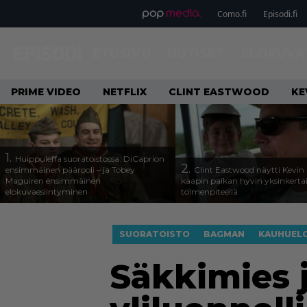
Como.fi
Episodi.fi
ETUSIVU
UUTISET
ELOKUVA
PRIME VIDEO
NETFLIX
CLINT EASTWOOD
KE
1.
Huippuleffa suoratoistossa: DiCaprion
2.
ensimmäinen päärooli – ja Tobey
Clint Eastwood näytti Kevin 
Maguiren ensimmäinen
kaapin paikan hyvin yksinkertai
elokuvaesiintyminen
toimenpiteellä
SUORATOISTO
BAGMAN
KAUHUEL
Säkkimies j