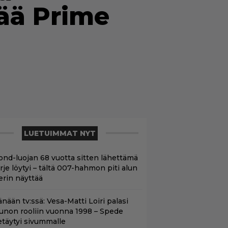
nää Prime
LUETUIMMAT NYT
ond-luojan 68 vuotta sitten lähettämä
irje löytyi – tältä 007-hahmon piti alun
erin näyttää
nään tv:ssä: Vesa-Matti Loiri palasi
unon rooliin vuonna 1998 – Spede
etäytyi sivummalle