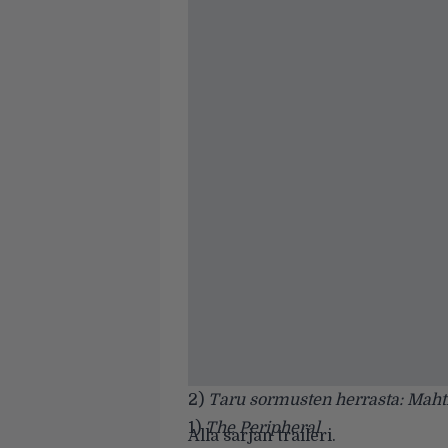
2)
Taru sormusten herrasta: Mah
1)
The Peripheral
Alla sarjan traileri.