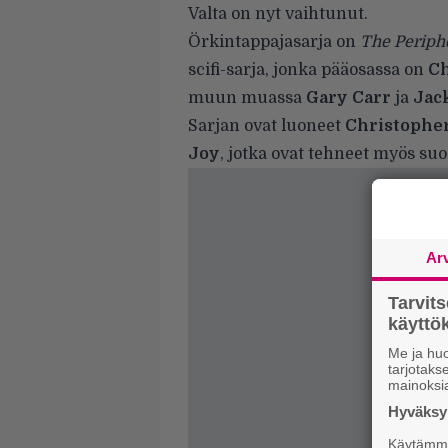
Valta on nyt vaihtunut.
Örkintappajasarja on
The Periph
scifi-sarja, jonka pääosassa on
Ch
muun muassa
Gary Carr
ja
Jac
Sarjan ovat luoneet
Christophe
Joy
, jotka ovat tehneet myös su
Ar
Tarvit
käytt
Me ja huo
tarjotak
mainoksi
Hyväksym
Käytämme 