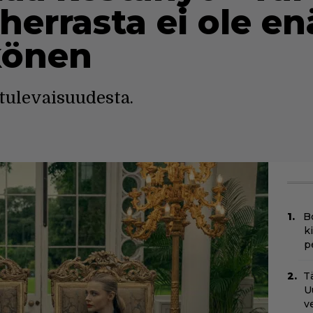
herrasta ei ole e
könen
 tulevaisuudesta.
B
k
p
Tä
U
v