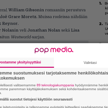
B
k
eral
,
William Gibsonin
romaaniin perustuva
p
loë Grace Moretz.
Muissa rooleissa nähdään
k Reynor.
Tä
U
r Nolanin
veli
Jonathan Nolan
sekä
Lisa
v
ositun
Westworld-
sarjan.
H
e
M
e
vostamme yksityisyyttäsi
Valintasi
N
semme suostumuksesi tarjotaksemme henkilökohtai
k
ökokemuksen
k
H
lellisesti valitsemamme
89 teknologiakumppania
hyödynnämme henkilö
semme paremman käyttäjäkokemuksen sekä kohdentaaksemme sisältöä
a.
C
ällä suostut tietojesi käyttöön seuraavasti
k
t
laitetunnisteita ja tallennamme evästeitä laitteellesi saadaksemme tie