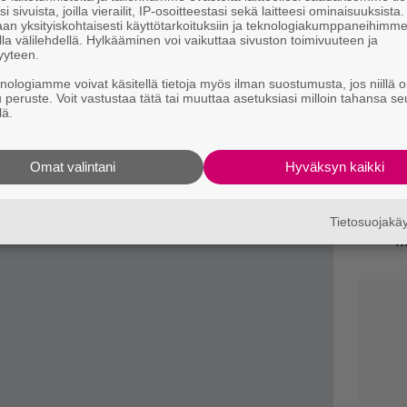
i sivuista, joilla vierailit, IP-osoitteestasi sekä laitteesi ominaisuuksista
an yksityiskohtaisesti käyttötarkoituksiin ja teknologiakumppaneihimm
Ny
la välilehdellä. Hylkääminen voi vaikuttaa sivuston toimivuuteen ja
p
yyteen.
knologiamme voivat käsitellä tietoja myös ilman suostumusta, jos niillä o
”
u peruste. Voit vastustaa tätä tai muuttaa asetuksiasi milloin tahansa se
s
lä.
s
A
tuotantojen top 10 -lista näyttää tältä:
Omat valintani
Hyväksyn kaikki
p
Tietosuojak
N
m