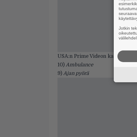
esimerkiks
tutustuma
seuraaval
käytettäv
Jotkin te
oikeutett
välilehdel
USA:n Prime Videon katsotuimpien 
10)
Ambulance
9)
Ajan pyörä