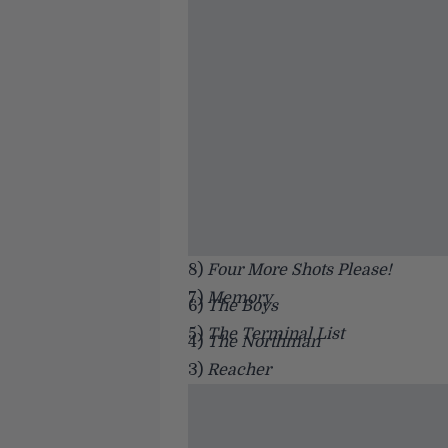
8)
Four More Shots Please!
7)
Memory
6)
The Boys
5)
The Terminal List
4)
The Northman
3)
Reacher