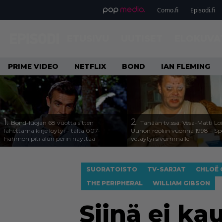
Como.fi
Episodi.fi
ETUSIVU
UUTISET
ELOKUVA
PRIME VIDEO
NETFLIX
BOND
IAN FLEMING
1.
2.
Bond-luojan 68 vuotta sitten
Tänään tv:ssä: Vesa-Matti Loi
lähettämä kirje löytyi – tältä 007-
Uunon rooliin vuonna 1998 – Sp
hahmon piti alun perin näyttää
vetäytyi sivummalle
SUORATOISTO
TV-SARJAT
CHLOË 
THE PERIPHERAL
WILLIAM GIBSON
Siinä ei ka