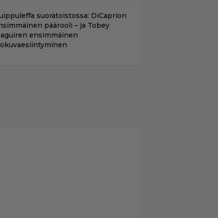
uippuleffa suoratoistossa: DiCaprion
nsimmäinen päärooli – ja Tobey
aguiren ensimmäinen
lokuvaesiintyminen