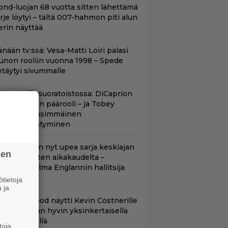
ond-luojan 68 vuotta sitten lähettämä
irje löytyi – tältä 007-hahmon piti alun
erin näyttää
nään tv:ssä: Vesa-Matti Loiri palasi
unon rooliin vuonna 1998 – Spede
etäytyi sivummalle
uippuleffa suoratoistossa: DiCaprion
nsimmäinen päärooli – ja Tobey
aguiren ensimmäinen
lokuvaesiintyminen
etflixissä on nyt upea sarja keskiajan
sen
uninkaallisten aikakaudelta –
eskiössä julma Englannin hallitsija
enrik VIII
tietoja
 ja
lint Eastwood näytti Kevin Costnerille
aapin paikan hyvin yksinkertaisella
oimenpiteellä
toja