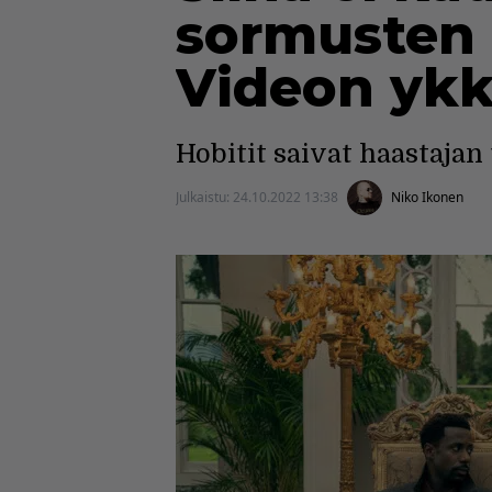
sormusten 
Videon yk
Hobitit saivat haastajan
Julkaistu:
24.10.2022 13:38
Niko Ikonen