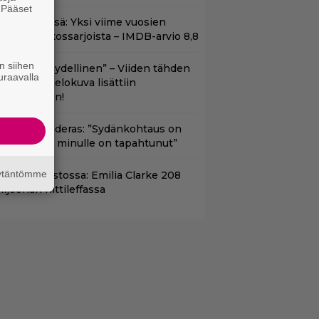
. Pääset
e
t Netflixissä: Yksi viime vuosien
arhaista rikossarjoista – IMDB-arvio 8,8
n siihen
Lajissaan täydellinen” – Viiden tähden
uraavalla
cifitoimintaelokuva lisättiin
uoratoistoon!
ntonio Banderas: ”Sydänkohtaus on
arasta mitä minulle on tapahtunut”
äytäntömme
yt suoratoistossa: Emilia Clarke 208
iljoonan hittileffassa