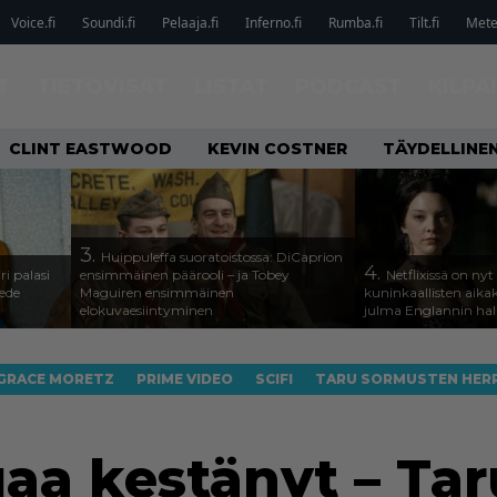
Voice.fi
Soundi.fi
Pelaaja.fi
Inferno.fi
Rumba.fi
Tilt.fi
Metel
T
TIETOVISAT
LISTAT
PODCAST
KILPA
CLINT EASTWOOD
KEVIN COSTNER
TÄYDELLINE
3.
Huippuleffa suoratoistossa: DiCaprion
4.
ri palasi
ensimmäinen päärooli – ja Tobey
Netflixissä on nyt
ede
Maguiren ensimmäinen
kuninkaallisten aika
elokuvaesiintyminen
julma Englannin halli
GRACE MORETZ
PRIME VIDEO
SCIFI
TARU SORMUSTEN HER
uaa kestänyt – Tar