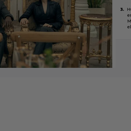
H
e
M
e