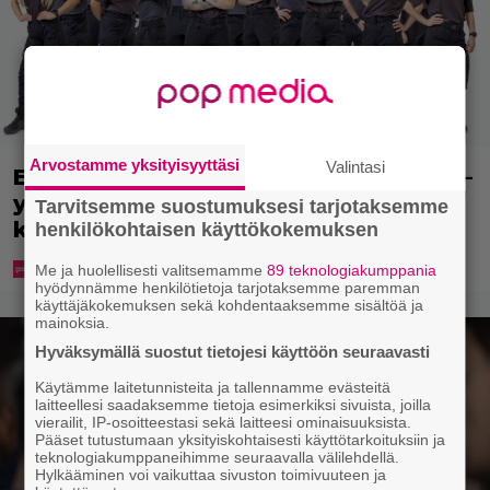
Arvostamme yksityisyyttäsi
Valintasi
Erikoisjoukot julkaisi uudet kokelaat –
yllättävien nimien joukossa myös
Tarvitsemme suostumuksesi tarjotaksemme
kansanedustaja
henkilökohtaisen käyttökokemuksen
Me ja huolellisesti valitsemamme
89 teknologiakumppania
hyödynnämme henkilötietoja tarjotaksemme paremman
käyttäjäkokemuksen sekä kohdentaaksemme sisältöä ja
mainoksia.
Hyväksymällä suostut tietojesi käyttöön seuraavasti
Käytämme laitetunnisteita ja tallennamme evästeitä
laitteellesi saadaksemme tietoja esimerkiksi sivuista, joilla
vierailit, IP-osoitteestasi sekä laitteesi ominaisuuksista.
Pääset tutustumaan yksityiskohtaisesti käyttötarkoituksiin ja
teknologiakumppaneihimme seuraavalla välilehdellä.
Hylkääminen voi vaikuttaa sivuston toimivuuteen ja