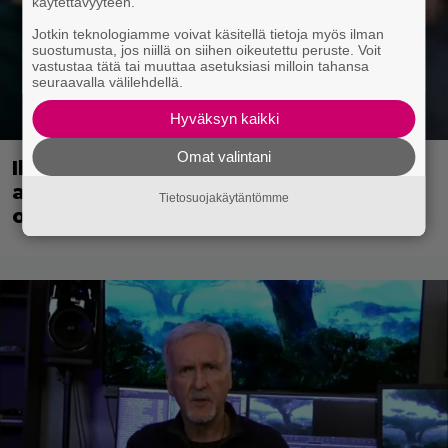
käytettävyyteen.
Jotkin teknologiamme voivat käsitellä tietoja myös ilman
suostumusta, jos niillä on siihen oikeutettu peruste. Voit
vastustaa tätä tai muuttaa asetuksiasi milloin tahansa
seuraavalla välilehdellä.
Hyväksyn kaikki
Omat valintani
Illalla tv:ssä: Suomi-komediaa
arvostetaan myös maailmalla – nyt ei
Tietosuojakäytäntömme
ole luvassa kevyt reissu!