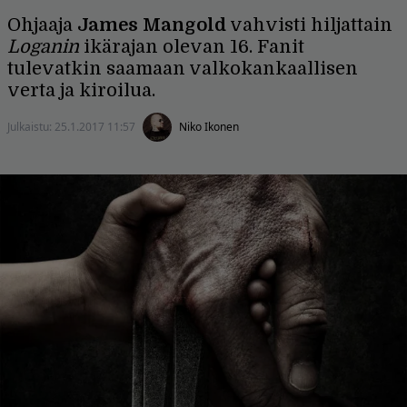
Ohjaaja
James Mangold
vahvisti hiljattain
Loganin
ikärajan olevan 16. Fanit
tulevatkin saamaan valkokankaallisen
verta ja kiroilua.
Julkaistu:
25.1.2017 11:57
Niko Ikonen