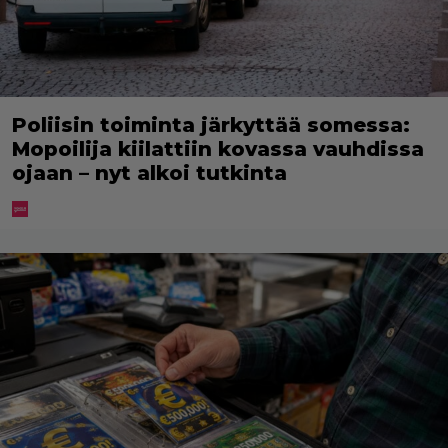
Poliisin toiminta järkyttää somessa:
Mopoilija kiilattiin kovassa vauhdissa
ojaan – nyt alkoi tutkinta