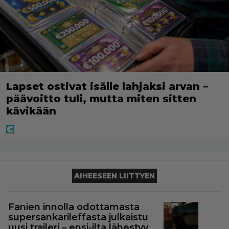
Lapset ostivat isälle lahjaksi arvan –
päävoitto tuli, mutta miten sitten
kävikään
AIHEESEEN LIITTYEN
Fanien innolla odottamasta
supersankarileffasta julkaistu
uusi traileri – ensi-ilta lähestyy