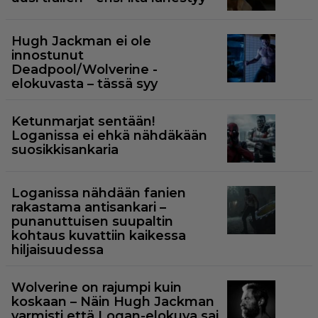
Hugh Jackman ei ole
innostunut
Deadpool/Wolverine -
elokuvasta – tässä syy
Ketunmarjat sentään!
Loganissa ei ehkä nähdäkään
suosikkisankaria
Loganissa nähdään fanien
rakastama antisankari –
punanuttuisen suupaltin
kohtaus kuvattiin kaikessa
hiljaisuudessa
Wolverine on rajumpi kuin
koskaan – Näin Hugh Jackman
varmisti että Logan-elokuva sai