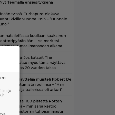
 Nyt Teemalla ensiesityksenä
änään tv:ssä: Turhapuro-elokuva
arahti kiville vuonna 1993 – ”Huonoin
uno!”
llan natsileffassa kuullaan kaukainen
oottoripyörän ääni – se merkitsi
uolemaa 2. maailmansodan aikana
änään tv:ssä: Jos katsoit The
dysseyn, katso myös tämä näyttävä
oimintaeepos 20 vuoden takaa
sen
ape Fear -näyttelijä muisteli Robert De
iron paneutumista rooliinsa – ”Hän
hui kielillä ja trailerissa oli urkuri”
tietoja
 ja
yt Netflixissä: 100 pistettä Rotten
omatoesissa – minisarja kertoo
ritannian historian tuhoisimmasta
toja