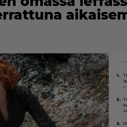
en omassa leffass
errattuna aikaise
T
l
–
T
k
U
I