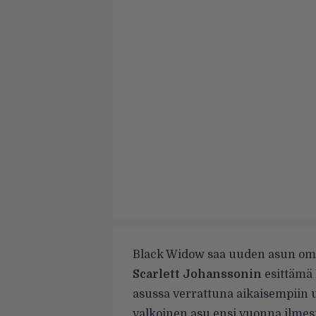
Black Widow saa uuden asun om
Scarlett Johanssonin
esittämä
asussa verrattuna aikaisempiin u
valkoinen asu ensi vuonna ilme