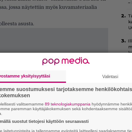
–
sa, jossa näytettiin myös kuvamateriaalia
T
k
lleesta asusta.
U
I
m
k
T
O
vostamme yksityisyyttäsi
Valintasi
t
semme suostumuksesi tarjotaksemme henkilökohtai
C
ökokemuksen
N
pu
lellisesti valitsemamme
89 teknologiakumppania
hyödynnämme henkilö
semme paremman käyttäjäkokemuksen sekä kohdentaaksemme sisältöä
a.
N
ällä suostut tietojesi käyttöön seuraavasti
T
B
laitetunnisteita ja tallennamme evästeitä laitteellesi saadaksemme tie