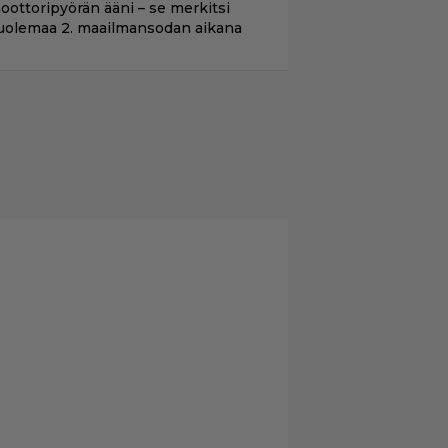
oottoripyörän ääni – se merkitsi
uolemaa 2. maailmansodan aikana