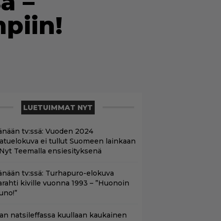
a –
mpiin!
LUETUIMMAT NYT
änään tv:ssä: Vuoden 2024
aatuelokuva ei tullut Suomeen lainkaan
 Nyt Teemalla ensiesityksenä
änään tv:ssä: Turhapuro-elokuva
arahti kiville vuonna 1993 – ”Huonoin
uno!”
llan natsileffassa kuullaan kaukainen