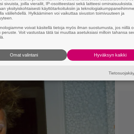
t
i sivuista, joilla vierailit, IP-osoitteestasi sekä laitteesi ominaisuuksista
an yksityiskohtaisesti käyttötarkoituksiin ja teknologiakumppaneihimm
la välilehdellä. Hylkääminen voi vaikuttaa sivuston toimivuuteen ja
S
yyteen.
f
s
knologiamme voivat käsitellä tietoja myös ilman suostumusta, jos niillä o
u peruste. Voit vastustaa tätä tai muuttaa asetuksiasi milloin tahansa se
 of Black Widow’s new costumes in the
lä.
S
#D23Expo
pic.twitter.com/yE38OcTNNe
s
iscussingFilm)
24. elokuuta 2019
k
Omat valintani
Hyväksyn kaikki
 Hollywood
S
lähteeksi
h
Tietosuojak
K