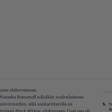
assa elokuvassaan.
 Natasha Romanoff nähdään uudenlaisessa
nivormuihin, sillä sankarittarella on
T
l
styvässä
Black Widow
-elokuvassa. Uusi asu oli