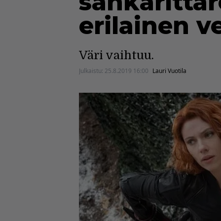
sankarittar
erilainen v
Väri vaihtuu.
Julkaistu:
25.8.2019 16:00
Lauri Vuotila