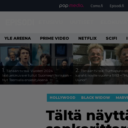
Como.fi
Episodi.fi
ETUSIVU
UUTISET
ELOKUVA
YLE AREENA
PRIME VIDEO
NETFLIX
SCIFI
1.
2.
Tänään tv:ssä: Vuoden 2024
Tänään tv:ssä: Turhapuro-e
laatuelokuva ei tullut Suomeen lainkaan –
karahti kiville vuonna 1993 – ”
Nyt Teemalla ensiesityksenä
Uuno!”
HOLLYWOOD
BLACK WIDOW
MARV
Tältä näyt