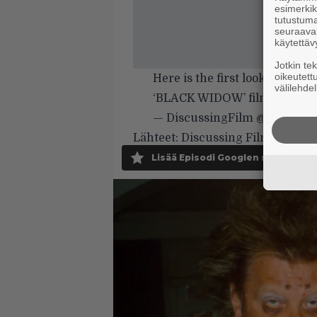
esimerkiks
tutustuma
seuraaval
käytettäv
Jotkin te
oikeutett
Here is the first look at one
välilehdel
‘BLACK WIDOW’ film.
#D23
— DiscussingFilm @ D23 (@D
Lähteet:
Discussing Film
,
Heroic
Lisää Episodi Googlen suosituksi 