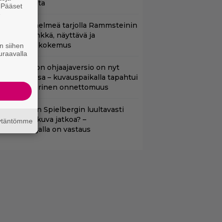
errori-iskusta
. Pääset
e
uoratoistohelmeä tarjolla Rammsteinin
aneille – synkkä, näyttävä ja
atumainen kokemus
n siihen
uraavalla
cifi-klassikon ohjaajaversio on nyt
uoratoistossa – kuvauspaikalla tapahtui
auhea ja verinen onnettomuus
aako Steven Spielbergin luultavasti
uonoin elokuva jatkoa? –
äytäntömme
äsikirjoittajalla on vastaus