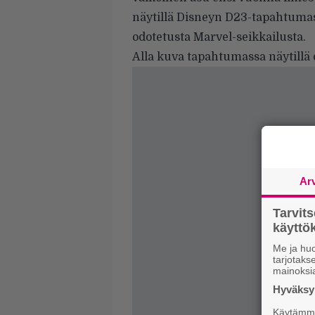
näytillä Disneyn D23-tapahtumas
odotetusta Marvel-seikkailusta.
Alla kuva tapahtumassa näytillä o
Ar
Tarvit
käytt
Me ja huo
tarjotak
mainoksi
Hyväksym
Käytämme 