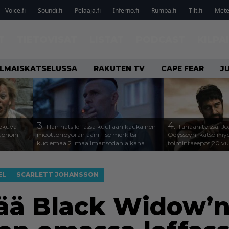
Voice.fi
Soundi.fi
Pelaaja.fi
Inferno.fi
Rumba.fi
Tilt.fi
Metel
T
TIETOVISAT
LISTAT
PODCAST
KILPA
ILMAISKATSELUSSA
RAKUTEN TV
CAPE FEAR
J
3.
4.
lokuva
Illan natsileffassa kuullaan kaukainen
Tänään tv:ssä: Jo
Huonoin
moottoripyörän ääni – se merkitsi
Odysseyn, katso my
kuolemaa 2. maailmansodan aikana
toimintaeepos 20 v
EL
SCARLETT JOHANSSON
tää Black Widow’n