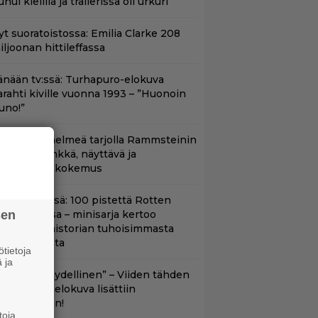
hui kielillä ja trailerissa oli urkuri”
yt suoratoistossa: Emilia Clarke 208
iljoonan hittileffassa
änään tv:ssä: Turhapuro-elokuva
arahti kiville vuonna 1993 – ”Huonoin
uno!”
uoratoistohelmeä tarjolla Rammsteinin
aneille – synkkä, näyttävä ja
atumainen kokemus
yt Netflixissä: 100 pistettä Rotten
sen
omatoesissa – minisarja kertoo
ritannian historian tuhoisimmasta
errori-iskusta
tietoja
 ja
Lajissaan täydellinen” – Viiden tähden
cifitoimintaelokuva lisättiin
uoratoistoon!
toja