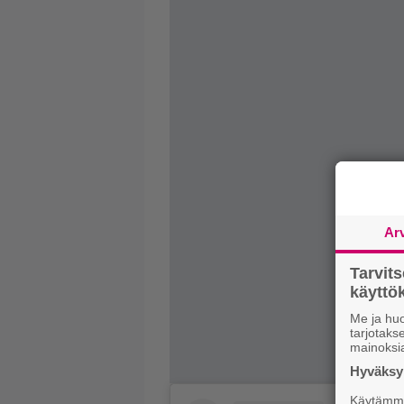
Ar
Tarvit
käytt
Me ja huo
tarjotak
mainoksi
Hyväksym
Käytämme 