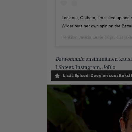
Look out, Gotham, I'm suited up and r
Wilder puts her own spin on the Bat
Henkilön
Javicia Leslie
(@javicia) jak
Batwomanin
ensimmäinen kausi o
Lähteet:
Instagram
,
JoBlo
Lisää Episodi Googlen suosituksi 