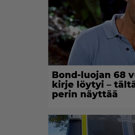
Bond-luojan 68 v
kirje löytyi – tä
perin näyttää