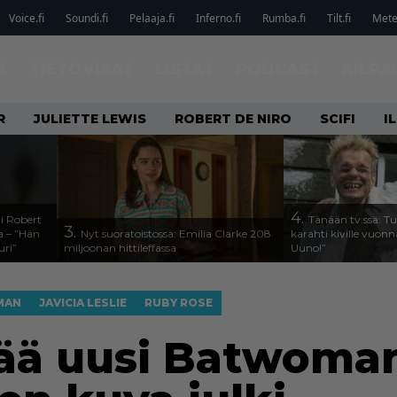
Voice.fi
Soundi.fi
Pelaaja.fi
Inferno.fi
Rumba.fi
Tilt.fi
Metel
T
TIETOVISAT
LISTAT
PODCAST
KILPA
R
JULIETTE LEWIS
ROBERT DE NIRO
SCIFI
I
4.
li Robert
Tänään tv:ssä: T
3.
a – ”Hän
Nyt suoratoistossa: Emilia Clarke 208
karahti kiville vuon
uri”
miljoonan hittileffassa
Uuno!”
MAN
JAVICIA LESLIE
RUBY ROSE
tää uusi Batwoman