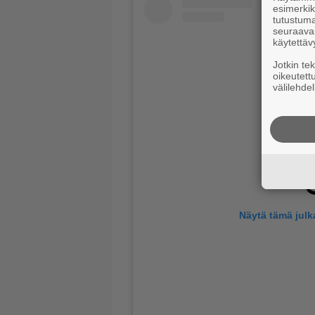
esimerkiks
tutustuma
seuraaval
käytettäv
Jotkin te
oikeutett
välilehdel
Näytä tämä julk