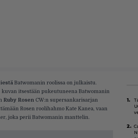
iestä
Batwomanin roolissa on julkaistu.
lään kuvan itsestään pukeutuneena Batwomanin
an
Ruby Rosen
CW:n supersankarisarjan
Tä
U
esittämään Rosen roolihahmo Kate Kanea, vaan
v
r, joka perii Batwomanin manttelin.
C
N