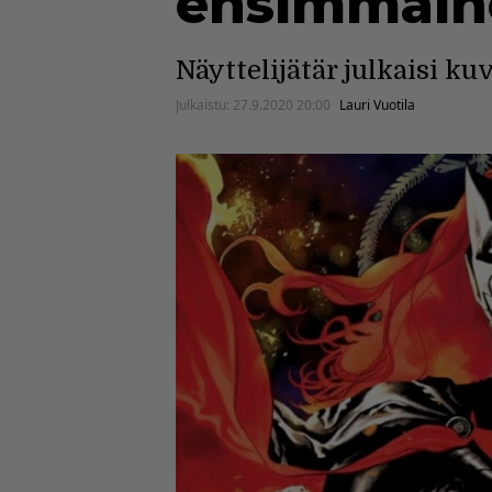
ensimmäine
Näyttelijätär julkaisi k
Julkaistu:
27.9.2020 20:00
Lauri Vuotila