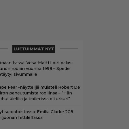
LUETUIMMAT NYT
nään tv:ssä: Vesa-Matti Loiri palasi
unon rooliin vuonna 1998 – Spede
etäytyi sivummalle
ape Fear -näyttelijä muisteli Robert De
iron paneutumista rooliinsa – ”Hän
hui kielillä ja trailerissa oli urkuri”
yt suoratoistossa: Emilia Clarke 208
iljoonan hittileffassa