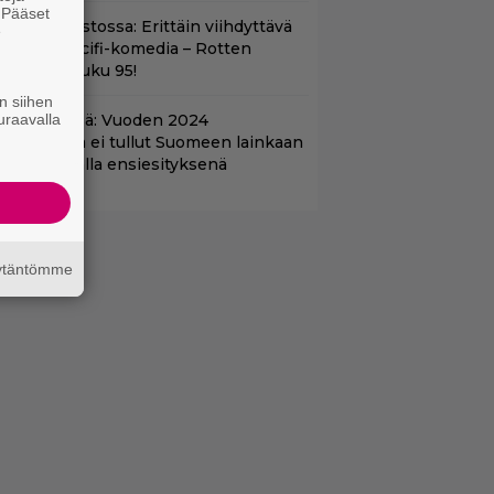
. Pääset
t suoratoistossa: Erittäin viihdyttävä
e
a kehuttu scifi-komedia – Rotten
omatoes -luku 95!
n siihen
uraavalla
änään tv:ssä: Vuoden 2024
aatuelokuva ei tullut Suomeen lainkaan
 Nyt Teemalla ensiesityksenä
äytäntömme