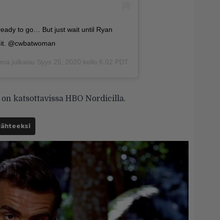
eady to go… But just wait until Ryan
suit. @cwbatwoman
ama julkaisu
Syys 25, 2020 kello 6.02 PDT
n katsottavissa HBO Nordicilla.
lähteeksi