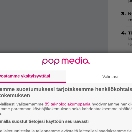
pu
N
m
T
k
U
S
f
s
vostamme yksityisyyttäsi
Valintasi
N
semme suostumuksesi tarjotaksemme henkilökohtai
T
B
ökokemuksen
t
lellisesti valitsemamme
89 teknologiakumppania
hyödynnämme henkilö
semme paremman käyttäjäkokemuksen sekä kohdentaaksemme sisältöä
a.
”
s
ällä suostut tietojesi käyttöön seuraavasti
s
laitetunnisteita ja tallennamme evästeitä laitteellesi saadaksemme tie