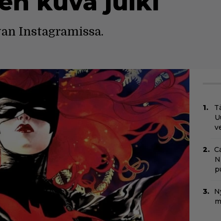
n kuva julki
uvan Instagramissa.
Tä
U
v
C
N
pu
N
m