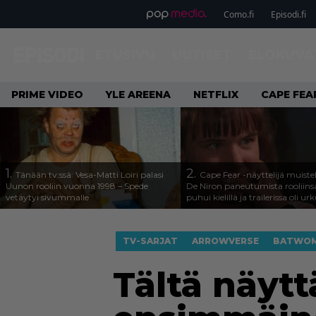
Como.fi
Episodi.fi
ETUSIVU
UUTISET
ELOKUVA
PRIME VIDEO
YLE AREENA
NETFLIX
CAPE FEA
1.
2.
Tänään tv:ssä: Vesa-Matti Loiri palasi
Cape Fear -näyttelijä muiste
Uunon rooliin vuonna 1998 – Spede
De Niron paneutumista rooliins
vetäytyi sivummalle
puhui kielillä ja trailerissa oli urk
TV-SARJAT
ARROWVERSE
BATWO
Tältä näyt