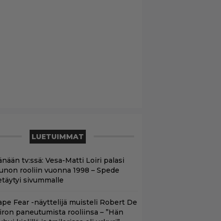
LUETUIMMAT
nään tv:ssä: Vesa-Matti Loiri palasi
unon rooliin vuonna 1998 – Spede
etäytyi sivummalle
ape Fear -näyttelijä muisteli Robert De
iron paneutumista rooliinsa – ”Hän