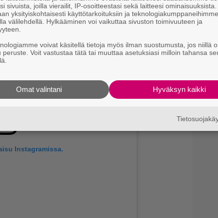
i sivuista, joilla vierailit, IP-osoitteestasi sekä laitteesi ominaisuuksista
Ny
an yksityiskohtaisesti käyttötarkoituksiin ja teknologiakumppaneihimm
j
la välilehdellä. Hylkääminen voi vaikuttaa sivuston toimivuuteen ja
yyteen.
T
knologiamme voivat käsitellä tietoja myös ilman suostumusta, jos niillä o
u peruste. Voit vastustaa tätä tai muuttaa asetuksiasi milloin tahansa se
T
lä.
l
–
Omat valintani
Hyväksyn kaikki
Tietosuojak
aisu Instagramissa.