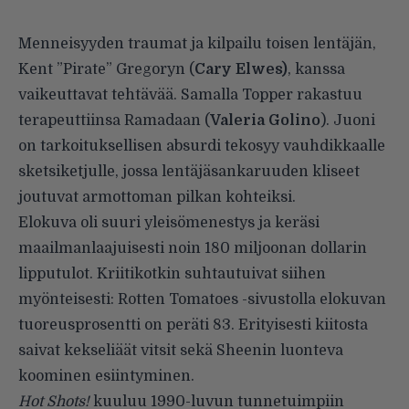
Menneisyyden traumat ja kilpailu toisen lentäjän,
Kent ”Pirate” Gregoryn (
Cary Elwes)
, kanssa
vaikeuttavat tehtävää. Samalla Topper rakastuu
terapeuttiinsa Ramadaan (
Valeria Golino
). Juoni
on tarkoituksellisen absurdi tekosyy vauhdikkaalle
sketsiketjulle, jossa lentäjäsankaruuden kliseet
joutuvat armottoman pilkan kohteiksi.
Elokuva oli suuri yleisömenestys ja keräsi
maailmanlaajuisesti noin 180 miljoonan dollarin
lipputulot. Kriitikotkin suhtautuivat siihen
myönteisesti: Rotten Tomatoes -sivustolla elokuvan
tuoreusprosentti on peräti 83. Erityisesti kiitosta
saivat kekseliäät vitsit sekä Sheenin luonteva
koominen esiintyminen.
Hot Shots!
kuuluu 1990-luvun tunnetuimpiin