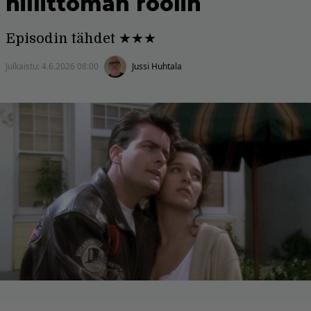
hillittömän roolin
Episodin tähdet ★★★
Julkaistu:
4.6.2026 08:00
Jussi Huhtala