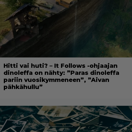
Hitti vai huti? – It Follows -ohjaajan
dinoleffa on nähty: ”Paras dinoleffa
pariin vuosikymmeneen”, ”Aivan
pähkähullu”