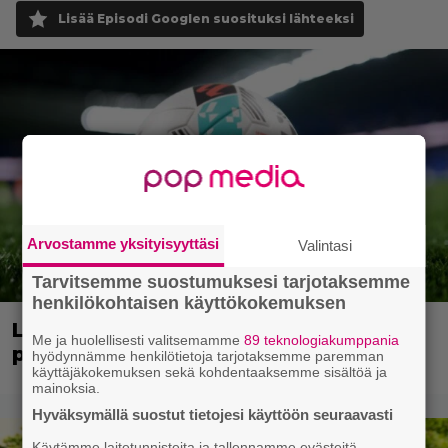
Lisää Episodi Googlen suosituksi lähteeksi
Arvostamme yksityisyyttäsi
Valintasi
Tarvitsemme suostumuksesi tarjotaksemme
henkilökohtaisen käyttökokemuksen
LaLiga saapuu telkkariin – maailman
Me ja huolellisesti valitsemamme
89 teknologiakumppania
parasta futista joka perjantai
hyödynnämme henkilötietoja tarjotaksemme paremman
käyttäjäkokemuksen sekä kohdentaaksemme sisältöä ja
mainoksia.
Hyväksymällä suostut tietojesi käyttöön seuraavasti
Käytämme laitetunnisteita ja tallennamme evästeitä