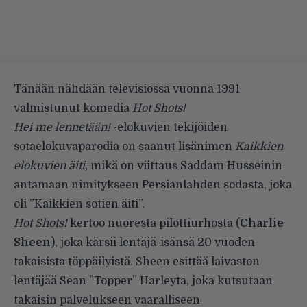
Tänään nähdään televisiossa vuonna 1991
valmistunut komedia
Hot Shots!
Hei me lennetään!
-elokuvien tekijöiden
sotaelokuvaparodia on saanut lisänimen
Kaikkien
elokuvien äiti,
mikä on viittaus Saddam Husseinin
antamaan nimitykseen Persianlahden sodasta, joka
oli ”Kaikkien sotien äiti”.
Hot Shots!
kertoo nuoresta pilottiurhosta (
Charlie
Sheen
), joka kärsii lentäjä-isänsä 20 vuoden
takaisista töppäilyistä. Sheen esittää laivaston
lentäjää Sean ”Topper” Harleyta, joka kutsutaan
takaisin palvelukseen vaaralliseen