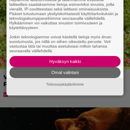
laitteellesi saadaksemme tietoja esimerkiksi sivuista, joilla
vierailit, IP-osoitteestasi sekä laitteesi ominaisuuksista.
Pääset tutustumaan yksityiskohtaisesti käyttötarkoituksiin ja
teknologiakumppaneihimme seuraavalla välilehdellä.
Hylkääminen voi vaikuttaa sivuston toimivuuteen ja
käytettävyyteen.
Jotkin teknologiamme voivat käsitellä tietoja myös ilman
suostumusta, jos niillä on siihen oikeutettu peruste. Voit
vastustaa tätä tai muuttaa asetuksiasi milloin tahansa
seuraavalla välilehdellä.
Hyväksyn kaikki
Omat valintani
Vappu Pimiä julkaisi lomakuvia
Portugalista – ”Olet kaunis”
Tietosuojakäytäntömme