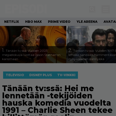
NETFLIX
HBO MAX
PRIME VIDEO
YLE AREENA
AVATA
1.
2.
Tänään tv:ssä: Vuoden 2023
Tänään tv:ssä: Vuoden 1997
megaelokuva luottaa Jason Stathamin
leffassa nähdään hämmentävä
karismaan
nykyaikainen kännykkä
TELEVISIO
DISNEY PLUS
TV-VINKKI
Tänään tv:ssä: Hei me
lennetään -tekijöiden
hauska komedia vuodelta
1991 – Charlie Sheen tekee