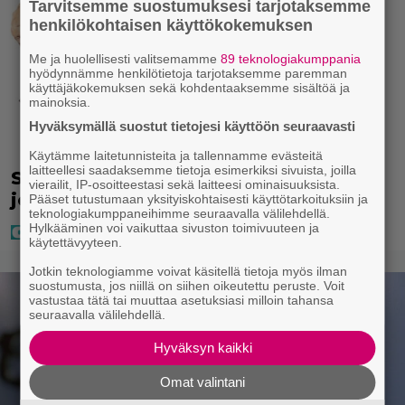
Tarvitsemme suostumuksesi tarjotaksemme
henkilökohtaisen käyttökokemuksen
Me ja huolellisesti valitsemamme
89 teknologiakumppania
hyödynnämme henkilötietoja tarjotaksemme paremman
käyttäjäkokemuksen sekä kohdentaaksemme sisältöä ja
mainoksia.
Hyväksymällä suostut tietojesi käyttöön seuraavasti
Käytämme laitetunnisteita ja tallennamme evästeitä
laitteellesi saadaksemme tietoja esimerkiksi sivuista, joilla
Seiska: Laulaja Frederik lyttäsi Eput –
vierailit, IP-osoitteestasi sekä laitteesi ominaisuuksista.
johan oli taas kielen käyttöä
Pääset tutustumaan yksityiskohtaisesti käyttötarkoituksiin ja
teknologiakumppaneihimme seuraavalla välilehdellä.
Hylkääminen voi vaikuttaa sivuston toimivuuteen ja
käytettävyyteen.
Jotkin teknologiamme voivat käsitellä tietoja myös ilman
suostumusta, jos niillä on siihen oikeutettu peruste. Voit
vastustaa tätä tai muuttaa asetuksiasi milloin tahansa
seuraavalla välilehdellä.
Hyväksyn kaikki
Omat valintani