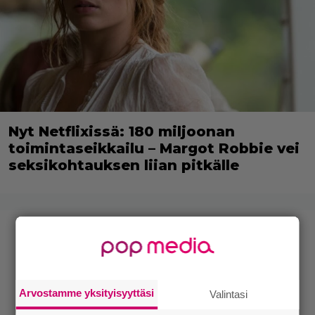
Nyt Netflixissä: 180 miljoonan
toimintaseikkailu – Margot Robbie vei
seksikohtauksen liian pitkälle
Arvostamme yksityisyyttäsi
Valintasi