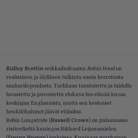
Ridley Scottin
seikkailudraama
Robin Hood
on
realistinen ja älyllinen tulkinta usein kerrotusta
sankarilegendasta. Tarkkaan taustoitettu ja taidolla
lavastettu ja puvustettu elokuva luo elävää kuvaa
keskiajan Englannista, mutta sen keskeiset
henkilöhahmot jäävät etäisiksi.
Robin Longstride (
Russell Crowe
) on palaamassa
ristiretkeltä kuningas Rikhard Leijonamielen
(
Danny Huston
) joukoissa. Kuningas murhataan