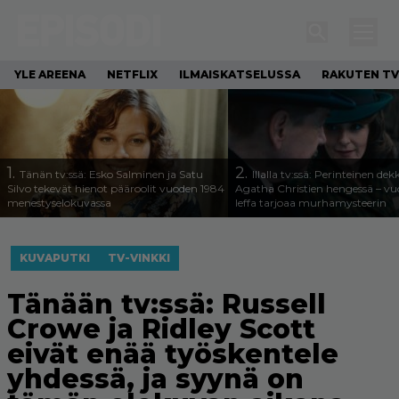
YLE AREENA
NETFLIX
ILMAISKATSELUSSA
RAKUTEN TV
1.
2.
Tänän tv:ssä: Esko Salminen ja Satu
Illalla tv:ssä: Perinteinen dek
Silvo tekevät hienot pääroolit vuoden 1984
Agatha Christien hengessä – v
menestyselokuvassa
leffa tarjoaa murhamysteerin
KUVAPUTKI
TV-VINKKI
Tänään tv:ssä: Russell
Crowe ja Ridley Scott
eivät enää työskentele
yhdessä, ja syynä on