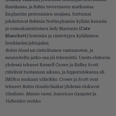
Ranskassa, ja Robin tovereineen matkustaa
Englantiin peitenimien suojissa. Sattumat
johdattavat Robinin Nottinghamin kylään kauniin
ja voimakastahtoisen lady Marionin (
Cate
Blanchett
) hoteisiin ja riistettyjen kyläläisten
henkiseksi johtajaksi.
Robin Hood
sai ristiriitaisen vastaanoton, ja
suunniteltu jatko-osa jäi tekemättä. Useita elokuvia
yhdessä tehneet Russell Crowe ja Ridley Scott
riitelivät tuotannon aikana, ja lopputuloksena oli
IMDb:n mukaan välirikko
. Crowe ja Scott ovat
tehneet
Robin Hoodin
lisäksi yhdessä elokuvat
Gladiator
,
Mainio vuosi, American Gangster
ja
Valheiden verkko
.