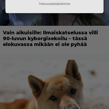
Tietosuojakäytäntömme
Vain aikuisille: Ilmaiskatselussa villi
90-luvun kyborgisekoilu – tässä
elokuvassa mikään ei ole pyhää