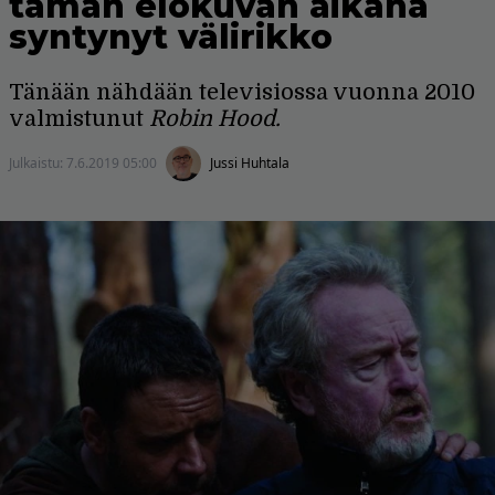
tämän elokuvan aikana
syntynyt välirikko
Tänään nähdään televisiossa vuonna 2010
valmistunut
Robin Hood.
Julkaistu:
7.6.2019 05:00
Jussi Huhtala