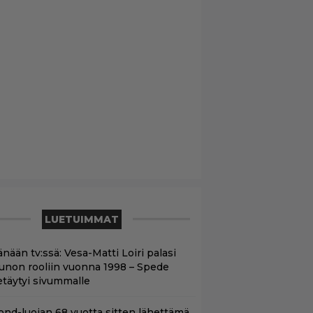
LUETUIMMAT
nään tv:ssä: Vesa-Matti Loiri palasi
unon rooliin vuonna 1998 – Spede
etäytyi sivummalle
ond-luojan 68 vuotta sitten lähettämä