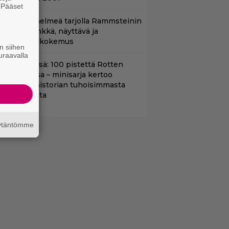
. Pääset
e
uoratoistohelmeä tarjolla Rammsteinin
aneille – synkkä, näyttävä ja
atumainen kokemus
n siihen
uraavalla
yt Netflixissä: 100 pistettä Rotten
omatoesissa – minisarja kertoo
ritannian historian tuhoisimmasta
errori-iskusta
äytäntömme