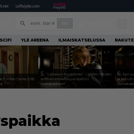
i.net
Leffatykki.com
ILUT
Etsi
KIRJAUDU
SCIFI
YLE AREENA
ILMAISKATSELUSSA
RAKUTE
5.
6.
”Lajissaan täydellinen” – Viiden tähden
Nyt su
a: Emilia Clarke 208
scifitoimintaelokuva lisättiin
ja kehutt
sa
suoratoistoon!
Tomatoes 
yspaikka