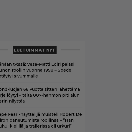
LUETUIMMAT NYT
nään tv:ssä: Vesa-Matti Loiri palasi
unon rooliin vuonna 1998 – Spede
etäytyi sivummalle
ond-luojan 68 vuotta sitten lähettämä
irje löytyi – tältä 007-hahmon piti alun
erin näyttää
ape Fear -näyttelijä muisteli Robert De
iron paneutumista rooliinsa – ”Hän
hui kielillä ja trailerissa oli urkuri”