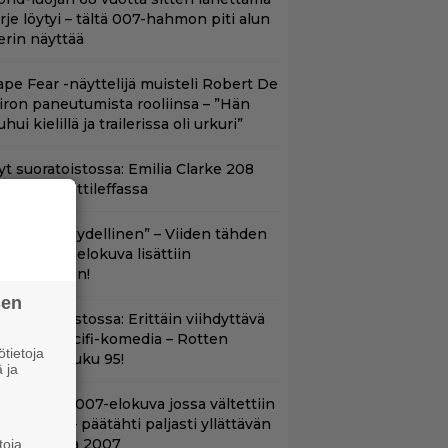
irje löytyi – tältä 007-hahmon piti alun
erin näyttää
ape Fear -näyttelijä muisteli Robert De
iron paneutumista rooliinsa – ”Hän
hui kielillä ja trailerissa oli urkuri”
yt suoratoistossa: Emilia Clarke 208
iljoonan hittileffassa
Lajissaan täydellinen” – Viiden tähden
cifitoimintaelokuva lisättiin
uoratoistoon!
sen
t suoratoistossa: Erittäin viihdyttävä
a kehuttu scifi-komedia – Rotten
tietoja
omatoes -luku 95!
 ja
lalla tv:ssä: 007-elokuva jossa vältettiin
etipuuhia – päätähti paljasti yllättävän
yyn vuonna 2007
toja