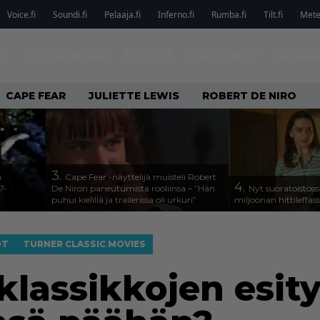
Voice.fi
Soundi.fi
Pelaaja.fi
Inferno.fi
Rumba.fi
Tilt.fi
Metel
T
TIETOVISAT
LISTAT
PODCAST
KILPA
CAPE FEAR
JULIETTE LEWIS
ROBERT DE NIRO
3.
n
Cape Fear -näyttelijä muisteli Robert
4.
7-
De Niron paneutumista rooliinsa – ”Hän
Nyt suoratoistoss
puhui kielillä ja trailerissa oli urkuri”
miljoonan hittileffas
OT
TURNER CLASSIC MOVIES
klassikkojen esit