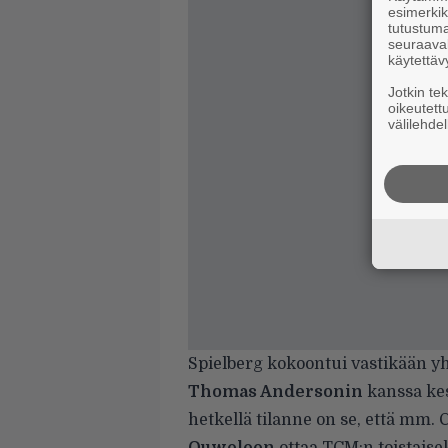
esimerkiks
tutustuma
seuraaval
käytettäv
Jotkin te
oikeutett
välilehdel
Spielberg
kokoontui vastikään
yh
Thomas Andersonin
kanssa ke
hetkellä tilanne on se, että mm.