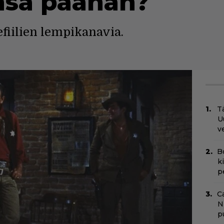
ensä päähän?
efiilien lempikanavia.
Tä
U
v
B
k
p
C
N
pu