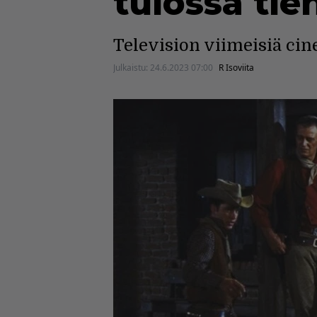
tulossa ti
Television viimeisiä cin
Julkaistu:
24.6.2023 07:00
R Isoviita