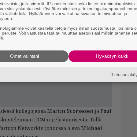
i sivuista, joilla vierailit, IP-osoitteestasi sekä laitteesi ominaisuuksista
an yksityiskohtaisesti käyttötarkoituksiin ja teknologiakumppaneihimm
S
la välilehdellä. Hylkääminen voi vaikuttaa sivuston toimivuuteen ja
yyteen.
f
s
knologiamme voivat käsitellä tietoja myös ilman suostumusta, jos niillä o
u peruste. Voit vastustaa tätä tai muuttaa asetuksiasi milloin tahansa se
lä.
N
T
B
Omat valintani
Hyväksyn kaikki
t
Tietosuojak
dessä kollegojensa
Martin Scorsesen
ja
Paul
skustelemaan TCM:n pelastamisesta. Tällä
 Cartoon Networkin johdossa oleva
Michael