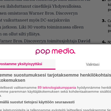
k
een ilahduttanut cinefiilejä Yhdysvalloissa.
p
y sen omistavan Warner Bros. Discoveryn
vat vaikuttaneet myös DC-sarjakuviin
C
N
 jatkoon. Liki 30 vuotta toiminnassa olleen
pu
 ollut silti yllätys.
ä Warner Bros. Discoveryn toimitusjohtaja
David
N
m
ussa mm.
E.T
.- ja
Schindlerin lista
-ohjaaja
M:n tapahtumassa, esittäen vahvaa tukea
”
le ja vaalimiselle. Kanavan lopettaminen
s
vostamme yksityisyyttäsi
Valintasi
s
lä mm. sen sisältöstrategiasta vastannut
semme suostumuksesi tarjotaksemme henkilökohtai
passit yhdessä kanavan markkinointijohtajan
Ny
ökokemuksen
llikkötason henkilön kanssa.
j
lellisesti valitsemamme
89 teknologiakumppania
hyödynnämme henkilö
T
semme paremman käyttäjäkokemuksen sekä kohdentaaksemme sisältöä
a.
Il
ällä suostut tietojesi käyttöön seuraavasti
p
s
laitetunnisteita ja tallennamme evästeitä laitteellesi saadaksemme tie