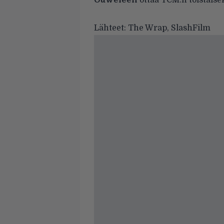
Ouweleen
ottaa TCM:n toistaise
Lähteet: The Wrap, SlashFilm