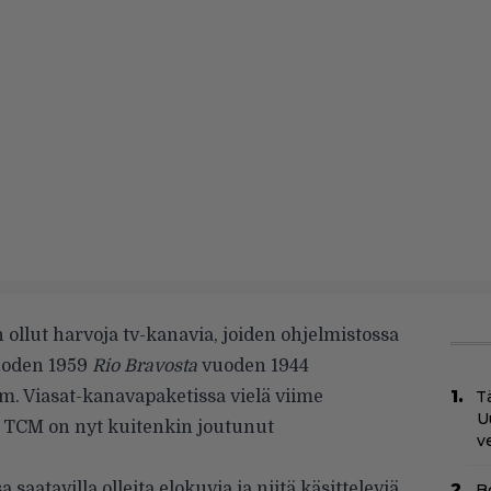
 ollut harvoja tv-kanavia, joiden ohjelmistossa
vuoden 1959
Rio Bravosta
vuoden 1944
m. Viasat-kanavapaketissa vielä viime
Tä
U
t TCM on nyt kuitenkin joutunut
v
aatavilla olleita elokuvia ja niitä käsitteleviä
B