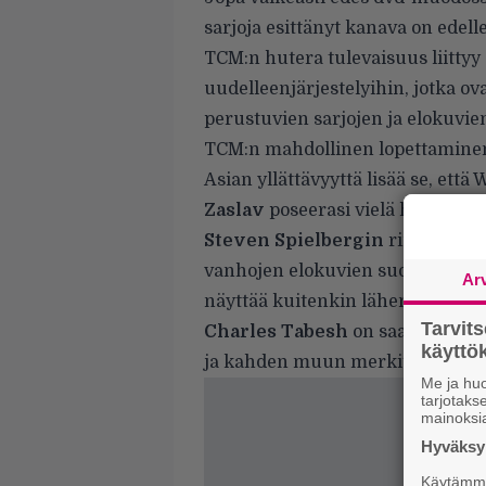
sarjoja esittänyt kanava on edell
TCM:n hutera tulevaisuus liitty
uudelleenjärjestelyihin, jotka o
perustuvien sarjojen ja elokuvien
TCM:n mahdollinen lopettaminen on
Asian yllättävyyttä lisää se, ett
Zaslav
poseerasi vielä huhtiku
Steven Spielbergin
rinnalla TC
vanhojen elokuvien suojelemisel
Ar
näyttää kuitenkin lähenevän, sil
Tarvit
Charles Tabesh
on saanut lähtö
käytt
ja kahden muun merkittävän pää
Me ja huo
tarjotak
mainoksi
Hyväksym
Käytämme 