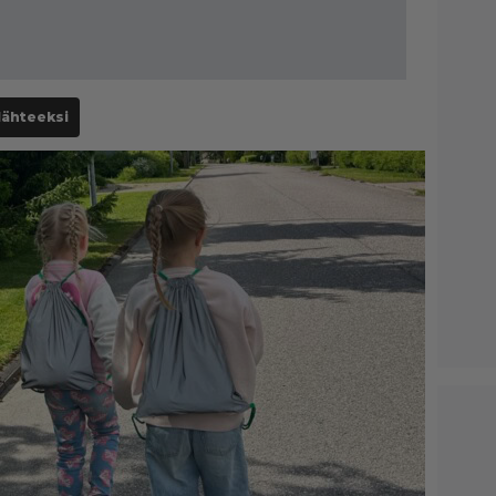
lähteeksi