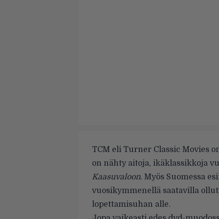
TCM eli Turner Classic Movies on
on nähty aitoja, ikäklassikkoja 
Kaasuvaloon
. Myös Suomessa esi
vuosikymmenellä saatavilla ollu
lopettamisuhan alle.
Jopa vaikeasti edes dvd-muodossa s