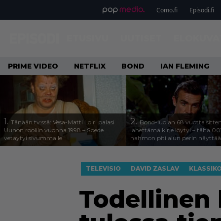
Como.fi
Episodi.fi
ETUSIVU
UUTISET
ELOKUVA
PRIME VIDEO
NETFLIX
BOND
IAN FLEMING
1.
2.
Tänään tv:ssä: Vesa-Matti Loiri palasi
Bond-luojan 68 vuotta sitte
Uunon rooliin vuonna 1998 – Spede
lähettämä kirje löytyi – tältä 00
vetäytyi sivummalle
hahmon piti alun perin näyttää
TELEVISIO
DAVID ZASLAV
KLASSIK
Todellinen 