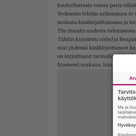
kauhufantasia vastaa paria tiilisk
Teoksesta tehtiin neliosainen tv-
mukana käsikirjoittamassa ja tuo
The Standin
uudesta tulemisesta 
Tähtiin kirjoitettu virhe)
ja Benjam
ovat yhdessä käsikirjoittaneet k
on kirjoittanut tarinalle uuden l
fyysisesti mukana, hän puhui Boo
Ar
Tarvit
käytt
Me ja huo
tarjotak
mainoksi
Hyväksym
Käytämme 