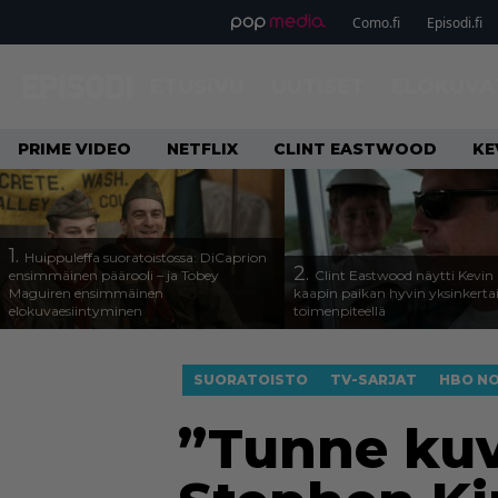
Como.fi
Episodi.fi
ETUSIVU
UUTISET
ELOKUVA
PRIME VIDEO
NETFLIX
CLINT EASTWOOD
KE
1.
Huippuleffa suoratoistossa: DiCaprion
2.
ensimmäinen päärooli – ja Tobey
Clint Eastwood näytti Kevin 
Maguiren ensimmäinen
kaapin paikan hyvin yksinkertai
elokuvaesiintyminen
toimenpiteellä
SUORATOISTO
TV-SARJAT
HBO NO
”Tunne kuv