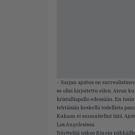
– Sarjan ajoitus on surrealistine
se olisi kirjoitettu eilen. Aivan 
kristalliapallo edessään. En tosin
tehtäisiin keskellä todellista p
Kukaan ei suunnitellut tätä. Ajoi
Los Angelesissa.
Näyttelijä uskoo Kingin pähkäille