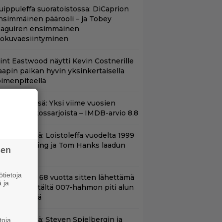
uippuleffa suoratoistossa: DiCaprion
nsimmäinen päärooli – ja Tobey
aguiren ensimmäinen
lokuvaesiintyminen
lint Eastwood näytti Kevin Costnerille
aapin paikan hyvin yksinkertaisella
oimenpiteellä
t Netflixissä: Yksi viime vuosien
arhaista rikossarjoista – IMDB-arvio 8,8
änään tv:ssä: Loistoleffa vuodelta 1999
 Stephen King ja Tom Hanks laadun
sen
akeina
tietoja
ond-luojan 68 vuotta sitten lähettämä
 ja
irje löytyi – tältä 007-hahmon piti alun
erin näyttää
änään tv:ssä: Steven Spielbergin ja
toja