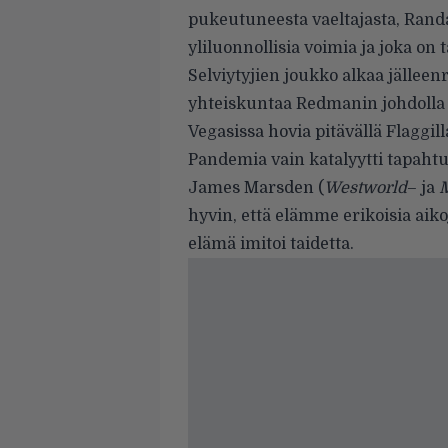
pukeutuneesta vaeltajasta, Randal
yliluonnollisia voimia ja joka on 
Selviytyjien joukko alkaa jäll
yhteiskuntaa Redmanin johdolla j
Vegasissa hovia pitävällä Flaggi
Pandemia vain katalyytti tapaht
James Marsden (
Westworld
– ja
M
hyvin, että elämme erikoisia aikoj
elämä imitoi taidetta.