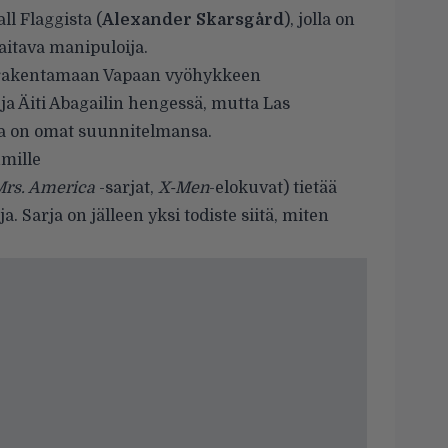
l Flaggista (
Alexander Skarsgård
), jolla on
taitava manipuloija.
eenrakentamaan Vapaan vyöhykkeen
a Äiti Abagailin hengessä, mutta Las
lla on omat suunnitelmansa.
umille
rs. America
-sarjat,
X-Men
-elokuvat) tietää
a. Sarja on jälleen yksi todiste siitä, miten