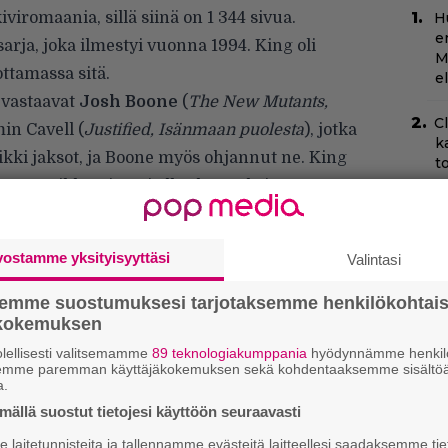
iviromaania, sillä siinä on 1 344 sivua.
H
e
sarja, joka ilmestyi vuonna 1994. King oli
M
ttamassa sitä.
e
vastaavat
Josh Boone
(
The New Mutants,
C
in Cavell (
Justified, Isänmaan puolesta
), jotka
k
aikki jaksot, ja Boone myös ohjannut ne. King
t
opun. Vaikka King ei ollut kuvauksissa
Ny
nen ja Cavellin kanssa päivittäin.
p
vostamme yksityisyyttäsi
Valintasi
T
–
semme suostumuksesi tarjotaksemme henkilökohtai
t
ökokemuksen
lellisesti valitsemamme
89 teknologiakumppania
hyödynnämme henkilö
B
semme paremman käyttäjäkokemuksen sekä kohdentaaksemme sisältöä
k
a.
p
ällä suostut tietojesi käyttöön seuraavasti
T
laitetunnisteita ja tallennamme evästeitä laitteellesi saadaksemme tie