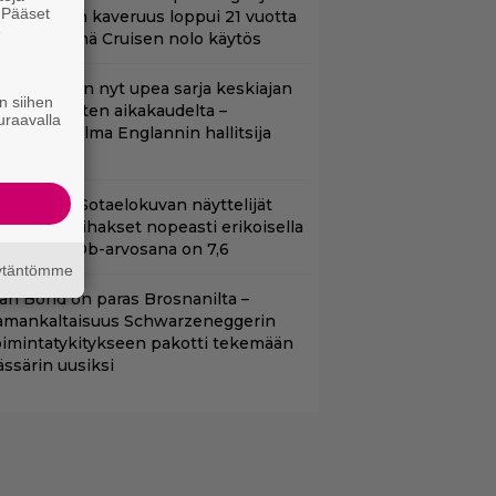
. Pääset
om Cruisen kaveruus loppui 21 vuotta
e
itten – Syynä Cruisen nolo käytös
etflixissä on nyt upea sarja keskiajan
n siihen
uninkaallisten aikakaudelta –
uraavalla
eskiössä julma Englannin hallitsija
enrik VIII
llä tv:ssä: Sotaelokuvan näyttelijät
asvattivat lihakset nopeasti erikoisella
ikalla – IMDb-arvosana on 7,6
äytäntömme
llan Bond on paras Brosnanilta –
amankaltaisuus Schwarzeneggerin
oimintatykitykseen pakotti tekemään
ässärin uusiksi