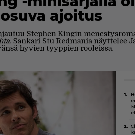
g -minisarjalla ol
osuva ajoitus
hjautuu Stephen Kingin menestysroma
hta
. Sankari Stu Redmania näyttelee 
vänsä hyvien tyyppien rooleissa.
H
e
M
e
C
k