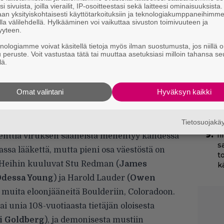
i sivuista, joilla vierailit, IP-osoitteestasi sekä laitteesi ominaisuuksista
T
an yksityiskohtaisesti käyttötarkoituksiin ja teknologiakumppaneihimm
s
la välilehdellä. Hylkääminen voi vaikuttaa sivuston toimivuuteen ja
yyteen.
N
knologiamme voivat käsitellä tietoja myös ilman suostumusta, jos niillä o
k
u peruste. Voit vastustaa tätä tai muuttaa asetuksiasi milloin tahansa se
k
lä.
H
Omat valintani
Hyväksyn kaikki
Yö
k
k
luenssa niittää uhreja Yhdysvalloissa ja
Tietosuojak
I
enttia viruksen saaneista menehtyy kahdessa
s
ssa lääkettä, mutta pieni osa väestöstä on
t
. Heihin kuuluvat Stu Redman (
James
k
dessa Young
) ja Harold Lauder (
Owen
n muita eloonjääneitä Boulderiin, Coloradoon.
ai unia 108-vuotiaasta tietäjän oloisesta
 Goldberg
), ja demonisesta mustiin