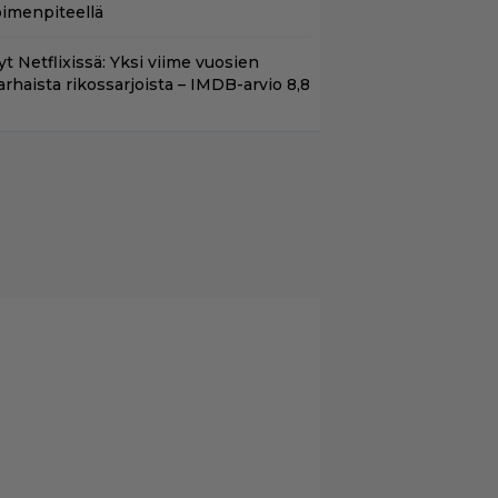
oimenpiteellä
t Netflixissä: Yksi viime vuosien
arhaista rikossarjoista – IMDB-arvio 8,8