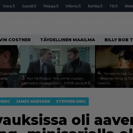
Voice.fi
Soundi.fi
Pelaaja.fi
Inferno.fi
Rumba.fi
Tilt.fi
Metel
T
TIETOVISAT
LISTAT
PODCAST
KILPA
VIN COSTNER
TÄYDELLINEN MAAILMA
BILLY BOB
4.
Costnerille
Tänään tv:ssä: Lo
3.
sella
Nyt Netflixissä: Yksi viime vuosien
– Stephen King ja T
parhaista rikossarjoista – IMDB-arvio 8,8
takeina
RDIC
JAMES MARSDEN
STEPHEN KING
auksissa oli aave