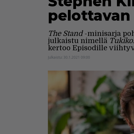
Stephen Kin
pelottavan 
The Stand
-minisarja po
julkaistu nimellä
Tukiko
kertoo Episodille viihty
Julkaistu:
30.1.2021 09:00