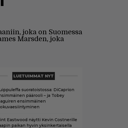
i
aniin, joka on Suomessa
James Marsden, joka
LUETUIMMAT NYT
uippuleffa suoratoistossa: DiCaprion
nsimmäinen päärooli – ja Tobey
aguiren ensimmäinen
lokuvaesiintyminen
lint Eastwood näytti Kevin Costnerille
aapin paikan hyvin yksinkertaisella