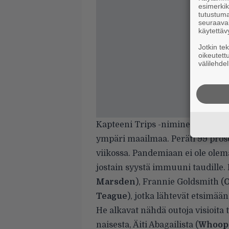
esimerkiks
tutustuma
seuraaval
käytettäv
Jotkin te
oikeutett
välilehdel
Kapteeni Trips -niminen superinf
ympäri maailmaa. Peräti 99 pros
viikossa. Pandemiaan ei ole olema
jostain syystä immuuni taudille
Marsden
), Frannie Goldsmith (
O
Teague
), jotka lähtevät etsimää
He alkavat nähdä outoja visioita t
naisesta, Äiti Abagailista (
Whoopi