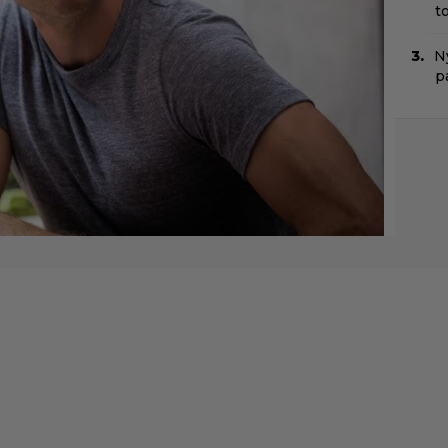
t
Ny
p