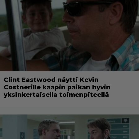
Clint Eastwood näytti Kevin
Costnerille kaapin paikan hyvin
yksinkertaisella toimenpiteellä