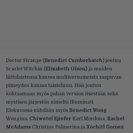
Doctor Strange (
Benedict Cumberbatch
) joutuu
Scarlet Witchin (
Elizabeth Olsen)
ja muiden
liittolaistensa kanssa multiversumeista saapuvan
pimeyden kanssa taisteluun. Hän joutuu
kohtaamaan myös pahan version itsestään sekä
mystisen järjestön nimeltä Illuminati.
Elokuvassa nähdään myös
Benedict Wong
Wongina,
Chiwetel Ejiofor
Karl Mordona,
Rachel
McAdams
Christine Palmerina ja
Xochitl Gomez