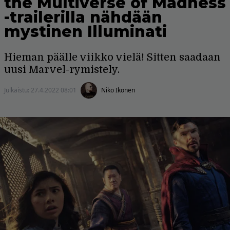
the Multiverse of Madness
-trailerilla nähdään
mystinen Illuminati
Hieman päälle viikko vielä! Sitten saadaan
uusi Marvel-rymistely.
Julkaistu:
27.4.2022 08:01
Niko Ikonen