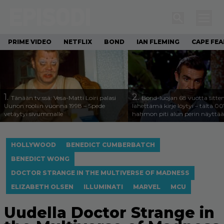
PRIME VIDEO
NETFLIX
BOND
IAN FLEMING
CAPE FEA
1.
2.
Tänään tv:ssä: Vesa-Matti Loiri palasi
Bond-luojan 68 vuotta sitte
Uunon rooliin vuonna 1998 – Spede
lähettämä kirje löytyi – tältä 00
vetäytyi sivummalle
hahmon piti alun perin näyttää
HOLLYWOOD
BENEDICT CUMBERBATCH
BENEDICT WONG
DOCTOR STRANGE IN THE MULTIVERSE OF MADNESS
ELIZABETH OLSEN
ILLUMINATI
MARVEL
MCU
Uudella Doctor Strange in