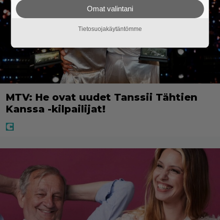
Omat valintani
Tietosuojakäytäntömme
MTV: He ovat uudet Tanssii Tähtien
Kanssa -kilpailijat!