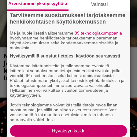
Arvostamme yksityisyyttäsi
Valintasi
Tarvitsemme suostumuksesi tarjotaksemme
henkilökohtaisen käyttökokemuksen
Me ja huolellisesti valitsemamme
89 teknologiakumppania
hyödynnämme henkilötietoja tarjotaksemme paremman
käyttäjäkokemuksen sekä kohdentaaksemme sisältöä ja
mainoksia.
Nyt suoratoistona: Upea rikosleffa
Hyväksymällä suostut tietojesi käyttöön seuraavasti
joka sisälsi rajun kohtauksen – pään
Käytämme laitetunnisteita ja tallennamme evästeitä
katkaiseminen jätettiin
laitteellesi saadaksemme tietoja esimerkiksi sivuista, joilla
vierailit, IP-osoitteestasi sekä laitteesi ominaisuuksista.
leikkauspöydälle
Pääset tutustumaan yksityiskohtaisesti käyttötarkoituksiin ja
teknologiakumppaneihimme seuraavalla välilehdellä.
Hylkääminen voi vaikuttaa sivuston toimivuuteen ja
käytettävyyteen.
Jotkin teknologiamme voivat käsitellä tietoja myös ilman
suostumusta, jos niillä on siihen oikeutettu peruste. Voit
vastustaa tätä tai muuttaa asetuksiasi milloin tahansa
seuraavalla välilehdellä.
Hyväksyn kaikki