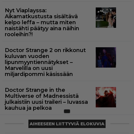
Nyt Viaplayssa:
Aikamatkustusta sisältävä
kelpo leffa – mutta miten
naistähti päätyy aina näihin
rooleihin?!
Doctor Strange 2 on rikkonut
kuluvan vuoden
lipunmyyntiennätykset –
Marvelilla on uusi
miljardipommi käsissään
Doctor Strange in the
Multiverse of Madnessistä
julkaistiin uusi traileri – luvassa
kauhua ja pelkoa
AIHEESEEN LIITTYVIÄ ELOKUVIA