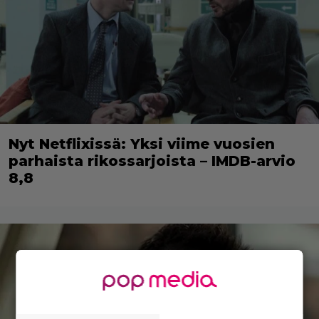
Nyt Netflixissä: Yksi viime vuosien
parhaista rikossarjoista – IMDB-arvio
8,8