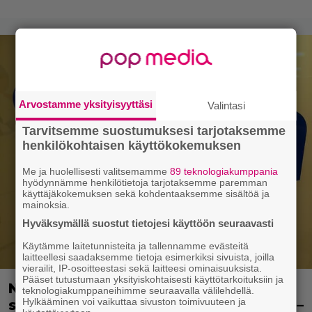
Arvostamme yksityisyyttäsi
Valintasi
Tarvitsemme suostumuksesi tarjotaksemme
henkilökohtaisen käyttökokemuksen
Me ja huolellisesti valitsemamme
89 teknologiakumppania
hyödynnämme henkilötietoja tarjotaksemme paremman
käyttäjäkokemuksen sekä kohdentaaksemme sisältöä ja
mainoksia.
Hyväksymällä suostut tietojesi käyttöön seuraavasti
Käytämme laitetunnisteita ja tallennamme evästeitä
laitteellesi saadaksemme tietoja esimerkiksi sivuista, joilla
vierailit, IP-osoitteestasi sekä laitteesi ominaisuuksista.
Pääset tutustumaan yksityiskohtaisesti käyttötarkoituksiin ja
Naiselle kerrottiin aggressiivisesta
teknologiakumppaneihimme seuraavalla välilehdellä.
Hylkääminen voi vaikuttaa sivuston toimivuuteen ja
syövästä ja häneltä poistettiin kohtu –