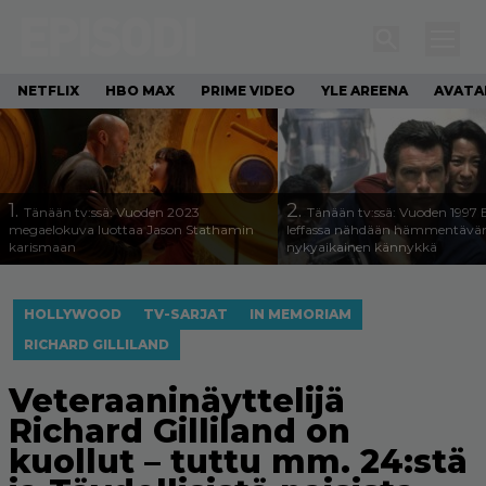
NETFLIX
HBO MAX
PRIME VIDEO
YLE AREENA
AVATA
1.
2.
Tänään tv:ssä: Vuoden 2023
Tänään tv:ssä: Vuoden 1997
megaelokuva luottaa Jason Stathamin
leffassa nähdään hämmentävä
karismaan
nykyaikainen kännykkä
HOLLYWOOD
TV-SARJAT
IN MEMORIAM
RICHARD GILLILAND
Veteraaninäyttelijä
Richard Gilliland on
kuollut – tuttu mm. 24:stä