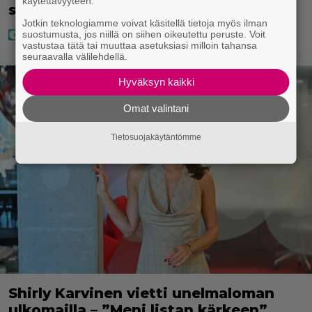
käytettävyyteen.
sitten tapahtui jotain yllättävää
Jotkin teknologiamme voivat käsitellä tietoja myös ilman
suostumusta, jos niillä on siihen oikeutettu peruste. Voit
vastustaa tätä tai muuttaa asetuksiasi milloin tahansa
seuraavalla välilehdellä.
Hyväksyn kaikki
Omat valintani
Tietosuojakäytäntömme
Shirly Karvinen vietti unelmaloman
ulkomailla – ”Meni listan kärkeen”