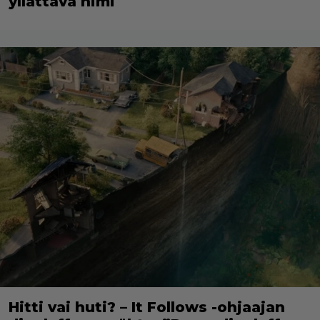
yllättävä nimi
Hitti vai huti? – It Follows -ohjaajan