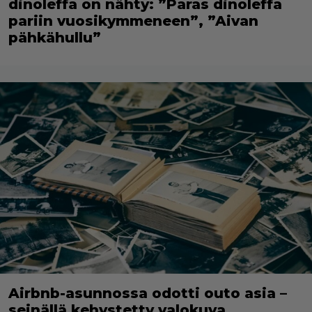
dinoleffa on nähty: ”Paras dinoleffa
pariin vuosikymmeneen”, ”Aivan
pähkähullu”
Airbnb-asunnossa odotti outo asia –
seinällä kehystetty valokuva