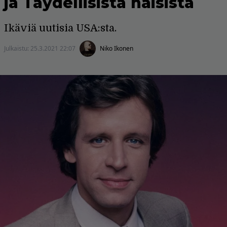
ja Täydellisistä naisista
Ikäviä uutisia USA:sta.
Julkaistu:
25.3.2021 22:07
Niko Ikonen