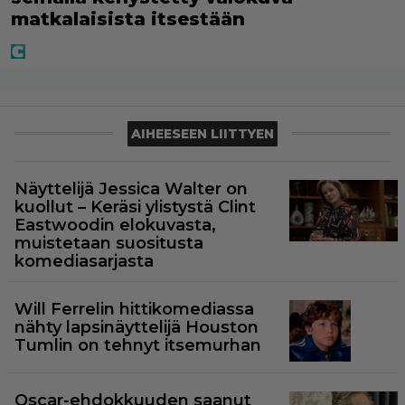
matkalaisista itsestään
AIHEESEEN LIITTYEN
Näyttelijä Jessica Walter on
kuollut – Keräsi ylistystä Clint
Eastwoodin elokuvasta,
muistetaan suositusta
komediasarjasta
Will Ferrelin hittikomediassa
nähty lapsinäyttelijä Houston
Tumlin on tehnyt itsemurhan
Oscar-ehdokkuuden saanut