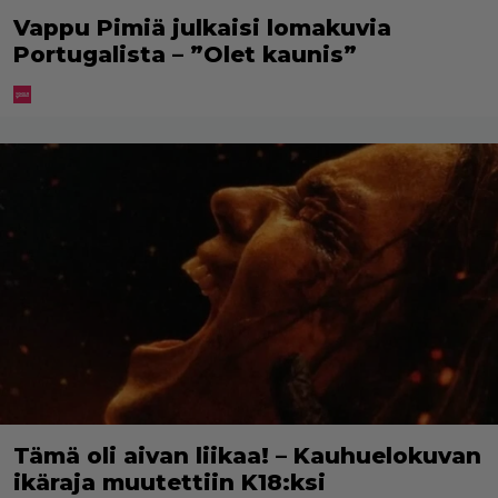
Vappu Pimiä julkaisi lomakuvia
Portugalista – ”Olet kaunis”
Tämä oli aivan liikaa! – Kauhuelokuvan
ikäraja muutettiin K18:ksi