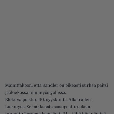
Mainittakoon, että Sandler on oikeasti surkea paitsi
jääkiekossa niin myös golfissa.
Elokuva poistuu 30. syyskuuta. Alla traileri.
Lue myös:
Seksikkäästä sosiopaattiroolista
tunnettu Lorenza Izzo täytti 34 – tältä hän näyttää