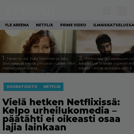
YLE AREENA
NETFLIX
PRIME VIDEO
ILMAISKATSELUSSA
1.
2.
Tänän tv:ssä: Esko Salminen ja Satu
Yöllä tv:ssä: Sotaelokuvan näy
Silvo tekevät hienot pääroolit vuoden 1984
kasvattivat lihakset nopeasti eri
menestyselokuvassa
kikalla – IMDb-arvosana on 7,6
SUORATOISTO
NETFLIX
Vielä hetken Netflixissä:
Kelpo urheilukomedia –
päätähti ei oikeasti osaa
lajia lainkaan