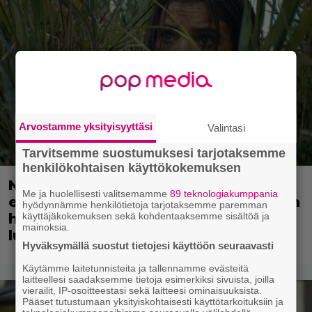
Arvostamme yksityisyyttäsi
Valintasi
Tarvitsemme suostumuksesi tarjotaksemme
henkilökohtaisen käyttökokemuksen
Nyt suoratoistona: 3 tähden scifileffa
Me ja huolellisesti valitsemamme
89 teknologiakumppania
ei ylitä edeltäjiään mutta ei myöskään
hyödynnämme henkilötietoja tarjotaksemme paremman
häpeä niiden seurassa – jatkoa on
käyttäjäkokemuksen sekä kohdentaaksemme sisältöä ja
mainoksia.
luvassa
Hyväksymällä suostut tietojesi käyttöön seuraavasti
Käytämme laitetunnisteita ja tallennamme evästeitä
laitteellesi saadaksemme tietoja esimerkiksi sivuista, joilla
vierailit, IP-osoitteestasi sekä laitteesi ominaisuuksista.
Pääset tutustumaan yksityiskohtaisesti käyttötarkoituksiin ja