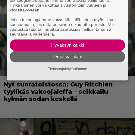
teknologiakumppaneihimme seuraavalla välilehdellä.
Hylkääminen voi vaikuttaa sivuston toimivuuteen ja
käytettävyyteen.
Jotkin teknologiamme voivat käsitellä tietoja myös ilman
suostumusta, jos niillä on siihen oikeutettu peruste. Voit
vastustaa tätä tai muuttaa asetuksiasi milloin tahansa
seuraavalla välilehdellä.
Hyväksyn kaikki
Omat valintani
Tietosuojakäytäntömme
Nyt suoratoistossa: Guy Ritchien
tyylikäs vakoojaleffa – seikkailu
kylmän sodan keskellä