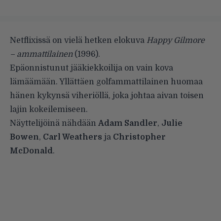
Netflixissä on vielä hetken elokuva
Happy Gilmore
– ammattilainen
(1996).
Epäonnistunut jääkiekkoilija on vain kova
lämäämään. Yllättäen golfammattilainen huomaa
hänen kykynsä viheriöllä, joka johtaa aivan toisen
lajin kokeilemiseen.
Näyttelijöinä nähdään
Adam Sandler
,
Julie
Bowen
,
Carl Weathers
ja
Christopher
McDonald
.