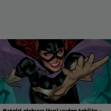
Batgirl-elokuva löysi uuden tekijän –