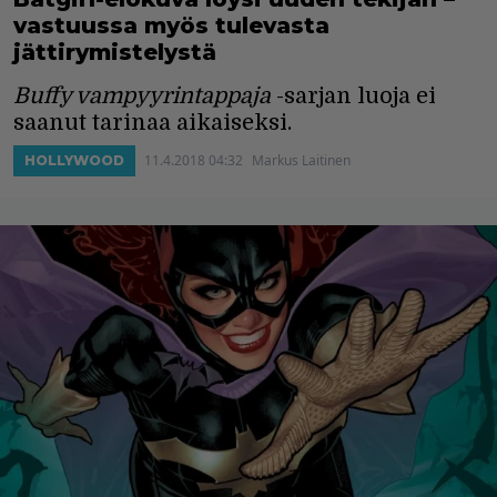
vastuussa myös tulevasta
jättirymistelystä
Buffy vampyyrintappaja
-sarjan luoja ei
saanut tarinaa aikaiseksi.
11.4.2018 04:32
Markus Laitinen
HOLLYWOOD