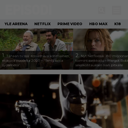
YLE AREENA
NETFLIX
PRIME VIDEO
HBO MAX
K18
1.
2.
Tänään tv:ssä: Koskettava kotimainen
Nyt Netflixissä: 180 miljoona
elokuva vuodelta 2020 – ”Tehty isolla
toimintaseikkailu – Margot Robb
sydämellä”
seksikohtauksen liian pitkälle