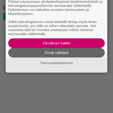
Pääset tutustumaan yksityiskohtaisesti käyttötarkoituksiin ja
teknologiakumppaneihimme seuraavalla välilehdellä.
DC vetää Marvel-vaihteen sisään.
Hylkääminen voi vaikuttaa sivuston toimivuuteen ja
käytettävyyteen.
29.12.2020 23:01
Niko Ikonen
HOLLYWOOD
TV-SARJAT
Jotkin teknologiamme voivat käsitellä tietoja myös ilman
suostumusta, jos niillä on siihen oikeutettu peruste. Voit
vastustaa tätä tai muuttaa asetuksiasi milloin tahansa
seuraavalla välilehdellä.
Hyväksyn kaikki
Omat valintani
Tietosuojakäytäntömme