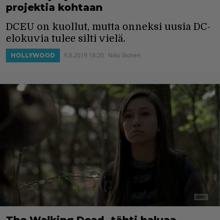
projektia kohtaan
DCEU on kuollut, mutta onneksi uusia DC-
elokuvia tulee silti vielä.
9.8.2019 18:20
Niko Ikonen
HOLLYWOOD
The Walking Dead -tähti haluaa