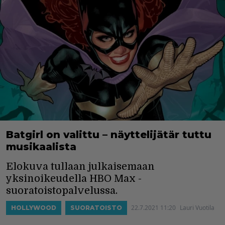
Batgirl on valittu – näyttelijätär tuttu
musikaalista
Elokuva tullaan julkaisemaan
yksinoikeudella HBO Max -
suoratoistopalvelussa.
22.7.2021 11:20
Lauri Vuotila
HOLLYWOOD
SUORATOISTO