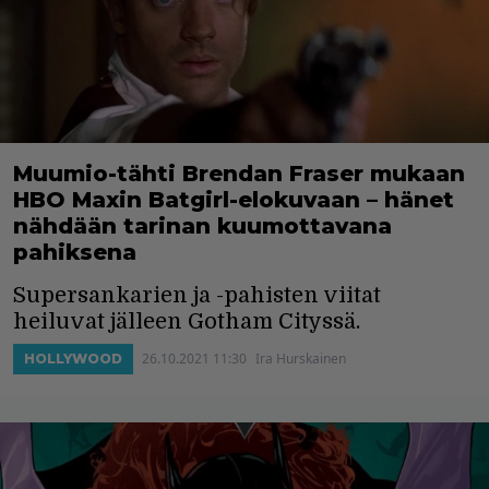
Muumio-tähti Brendan Fraser mukaan
HBO Maxin Batgirl-elokuvaan – hänet
nähdään tarinan kuumottavana
pahiksena
Supersankarien ja -pahisten viitat
heiluvat jälleen Gotham Cityssä.
26.10.2021 11:30
Ira Hurskainen
HOLLYWOOD