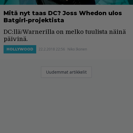
Mitä nyt taas DC? Joss Whedon ulos
Batgirl-projektista
DC:llä/Warnerilla on melko tuulista näinä
päivinä.
22.2.2018 22:56
Niko Ikonen
HOLLYWOOD
Artikkelien
Uudemmat artikkelit
selaus