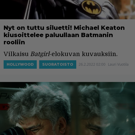
Nyt on tuttu siluetti! Michael Keaton
kiusoittelee paluullaan Batmanin
rooliin
Vilkaisu
Batgirl
-elokuvan kuvauksiin.
26.2.2022 02:00
Lauri Vuotila
HOLLYWOOD
SUORATOISTO