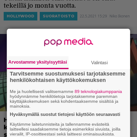
tekeillä jo monta vuotta.
22.5.2021 15:29
Niko Ikonen
HOLLYWOOD
SUORATOISTO
Arvostamme yksityisyyttäsi
Valintasi
Tarvitsemme suostumuksesi tarjotaksemme
henkilökohtaisen käyttökokemuksen
Me ja huolellisesti valitsemamme
89 teknologiakumppania
hyödynnämme henkilötietoja tarjotaksemme paremman
käyttäjäkokemuksen sekä kohdentaaksemme sisältöä ja
mainoksia.
Hyväksymällä suostut tietojesi käyttöön seuraavasti
HBO Maxilla nähdään ainakin nämä
Käytämme laitetunnisteita ja tallennamme evästeitä
kaksi uutta DC:n
laitteellesi saadaksemme tietoja esimerkiksi sivuista, joilla
supersankarielokuvaa
vierailit, IP-osoitteestasi sekä laitteesi ominaisuuksista.