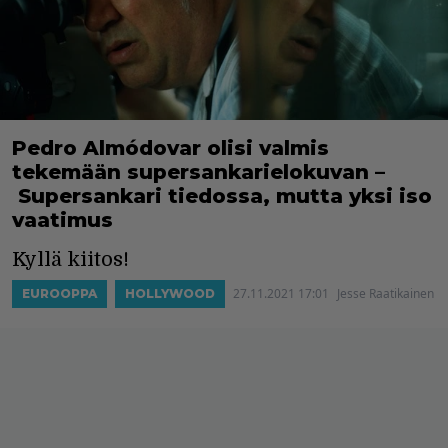
Pedro Almódovar olisi valmis
tekemään supersankarielokuvan –
Supersankari tiedossa, mutta yksi iso
vaatimus
Kyllä kiitos!
27.11.2021 17:01
Jesse Raatikainen
EUROOPPA
HOLLYWOOD