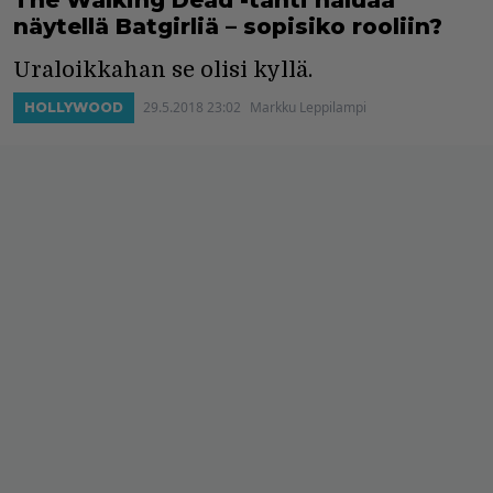
näytellä Batgirliä – sopisiko rooliin?
Uraloikkahan se olisi kyllä.
29.5.2018 23:02
Markku Leppilampi
HOLLYWOOD