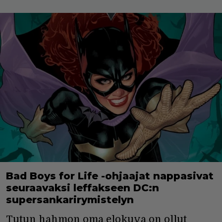
Bad Boys for Life -ohjaajat nappasivat
seuraavaksi leffakseen DC:n
supersankarirymistelyn
Tutun hahmon oma elokuva on ollut