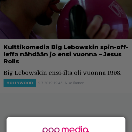
Kulttikomedia Big Lebowskin spin-off-
leffa nähdään jo ensi vuonna – Jesus
Rolls
Big Lebowskin ensi-ilta oli vuonna 1998.
9.7.2019 19:45
Niko Ikonen
HOLLYWOOD