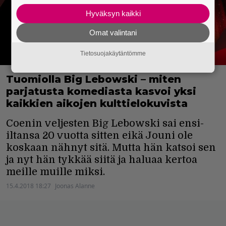
Hyväksyn kaikki
Omat valintani
Tietosuojakäytäntömme
Tuomiolla Big Lebowski – miten
parjatusta komediasta kasvoi yksi
kaikkien aikojen kulttielokuvista
Coenin veljesten Big Lebowski sai ensi-
iltansa 20 vuotta sitten eikä Jouni ole
koskaan nähnyt sitä. Mutta hän katsoi sen
ja nyt hän tykkää siitä ja haluaa kertoa
meille muille miksi.
15.4.2018 18:27
Joonas Alanne