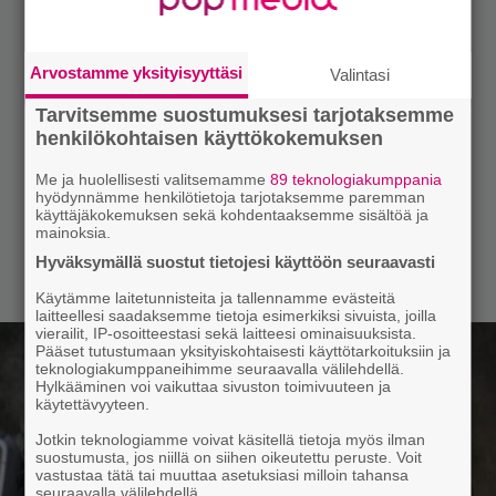
Arvostamme yksityisyyttäsi
Valintasi
Tarvitsemme suostumuksesi tarjotaksemme
henkilökohtaisen käyttökokemuksen
Me ja huolellisesti valitsemamme
89 teknologiakumppania
hyödynnämme henkilötietoja tarjotaksemme paremman
käyttäjäkokemuksen sekä kohdentaaksemme sisältöä ja
mainoksia.
Hyväksymällä suostut tietojesi käyttöön seuraavasti
Käytämme laitetunnisteita ja tallennamme evästeitä
laitteellesi saadaksemme tietoja esimerkiksi sivuista, joilla
vierailit, IP-osoitteestasi sekä laitteesi ominaisuuksista.
Pääset tutustumaan yksityiskohtaisesti käyttötarkoituksiin ja
teknologiakumppaneihimme seuraavalla välilehdellä.
Hylkääminen voi vaikuttaa sivuston toimivuuteen ja
käytettävyyteen.
Jotkin teknologiamme voivat käsitellä tietoja myös ilman
suostumusta, jos niillä on siihen oikeutettu peruste. Voit
vastustaa tätä tai muuttaa asetuksiasi milloin tahansa
seuraavalla välilehdellä.