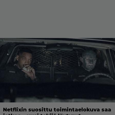
Netflixin suosittu toimintaelokuva saa