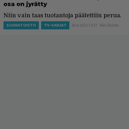
osa on jyrätty
Niin vain taas tuotantoja päätettiin perua.
30.4.2022 13:37
Niko Ikonen
SUORATOISTO
TV-SARJAT