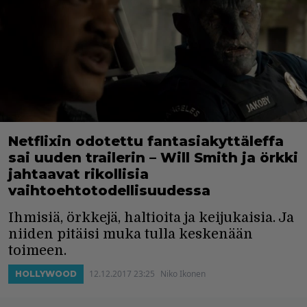
Netflixin odotettu fantasiakyttäleffa
sai uuden trailerin – Will Smith ja örkki
jahtaavat rikollisia
vaihtoehtotodellisuudessa
Ihmisiä, örkkejä, haltioita ja keijukaisia. Ja
niiden pitäisi muka tulla keskenään
toimeen.
12.12.2017 23:25
Niko Ikonen
HOLLYWOOD