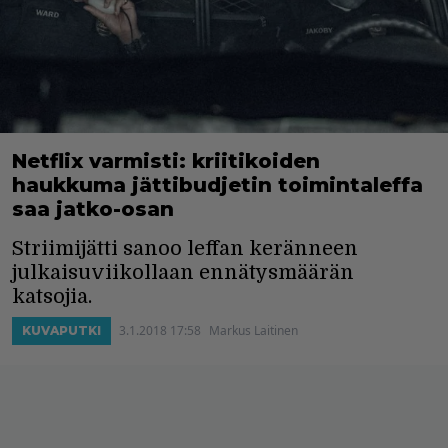
Netflix varmisti: kriitikoiden
haukkuma jättibudjetin toimintaleffa
saa jatko-osan
Striimijätti sanoo leffan keränneen
julkaisuviikollaan ennätysmäärän
katsojia.
3.1.2018 17:58
Markus Laitinen
KUVAPUTKI