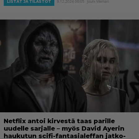
9.12.2024 00:05
Jouni Vikman
LISTAT JA TILASTOT
Netflix antoi kirvestä taas parille
uudelle sarjalle – myös David Ayerin
haukutun scifi-fantasialeffan jatko-