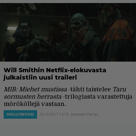
Will Smithin Netflix-elokuvasta
julkaistiin uusi traileri
MIB: Miehet mustissa
-tähti taistelee
Taru
sormusten herrasta
-trilogiasta varastettuja
mörököllejä vastaan.
26.10.2017 13:15
Joonatan Porras
HOLLYWOOD