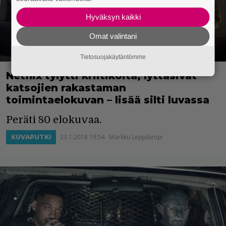
Hyväksyn kaikki
Omat valintani
Tietosuojakäytäntömme
Netflix tylytti kriitikoita, lyttäsivät
katsojien rakastaman
toimintaelokuvan – lisää silti luvassa
Peräti 80 elokuvaa.
23.1.2018 19:54
Markku Leppilampi
KUVAPUTKI