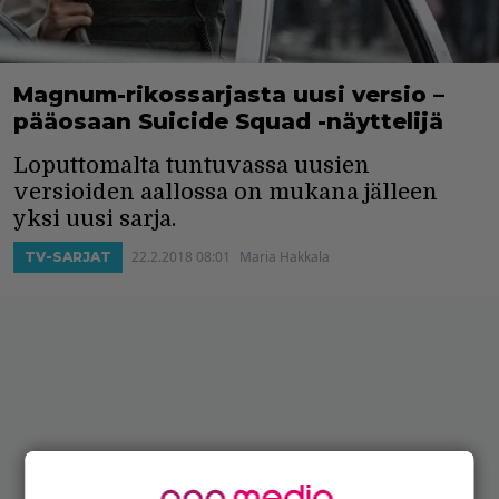
Magnum-rikossarjasta uusi versio –
pääosaan Suicide Squad -näyttelijä
Loputtomalta tuntuvassa uusien
versioiden aallossa on mukana jälleen
yksi uusi sarja.
22.2.2018 08:01
Maria Hakkala
TV-SARJAT