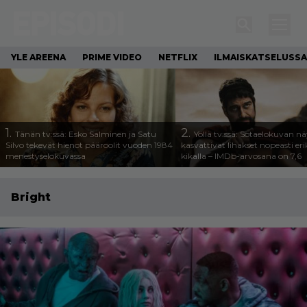
YLE AREENA
PRIME VIDEO
NETFLIX
ILMAISKATSELUSSA
1.
2.
Tänän tv:ssä: Esko Salminen ja Satu
Yöllä tv:ssä: Sotaelokuvan näy
Silvo tekevät hienot pääroolit vuoden 1984
kasvattivat lihakset nopeasti eri
menestyselokuvassa
kikalla – IMDb-arvosana on 7,6
Bright