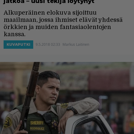
jatkoa – uusi tekijä löytynyt
Alkuperäinen elokuva sijoittuu
maailmaan, jossa ihmiset elävät yhdessä
örkkien ja muiden fantasiaolentojen
kanssa.
9.5.2018 02:33
Markus Laitinen
KUVAPUTKI