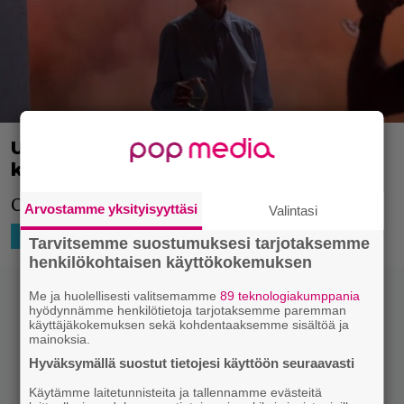
Uma Thurman on Netflixin uuden
kauhusarjan tähti – tältä se näyttää
Chambers julkaistaan 26.4.
Arvostamme yksityisyyttäsi
Valintasi
11.4.2019 10:15
Markus Laitinen
KUVAPUTKI
Tarvitsemme suostumuksesi tarjotaksemme
henkilökohtaisen käyttökokemuksen
Me ja huolellisesti valitsemamme
89 teknologiakumppania
hyödynnämme henkilötietoja tarjotaksemme paremman
käyttäjäkokemuksen sekä kohdentaaksemme sisältöä ja
mainoksia.
Hyväksymällä suostut tietojesi käyttöön seuraavasti
Käytämme laitetunnisteita ja tallennamme evästeitä