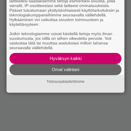
laitteellesi saadaksemme tietoja esimerkiksi sivuista, joilla
vierailit, IP-osoitteestasi sekä laitteesi ominaisuuksista.
Pääset tutustumaan yksityiskohtaisesti käyttötarkoituksiin ja
teknologiakumppaneihimme seuraavalla välilehdellä.
Hylkääminen voi vaikuttaa sivuston toimivuuteen ja
käytettävyyteen.
Jotkin teknologiamme voivat käsitellä tietoja myös ilman
suostumusta, jos niillä on siihen oikeutettu peruste. Voit
vastustaa tätä tai muuttaa asetuksiasi milloin tahansa
seuraavalla välilehdellä.
Hyväksyn kaikki
Omat valintani
Tietosuojakäytäntömme