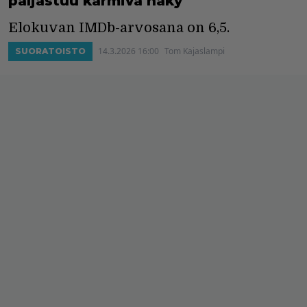
paljastuu karmiva näky
Elokuvan IMDb-arvosana on 6,5.
14.3.2026 16:00
Tom Kajaslampi
SUORATOISTO