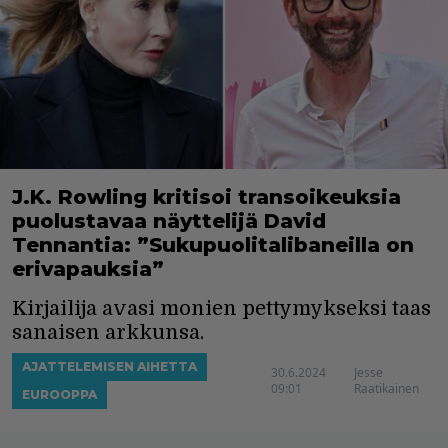
J.K. Rowling kritisoi transoikeuksia
puolustavaa näyttelijä David
Tennantia: ”Sukupuolitalibaneilla on
erivapauksia”
Kirjailija avasi monien pettymykseksi taas
sanaisen arkkunsa.
AJATTELEMISEN AIHETTA
30.6.2024
Jesse
09:01
Raatikainen
EUROOPPA