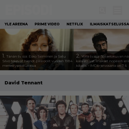
YLE AREENA
PRIME VIDEO
NETFLIX
ILMAISKATSELUSSA
1.
2.
Tänän tv:ssä: Esko Salminen ja Satu
Yöllä tv:ssä: Sotaelokuvan näy
Silvo tekevät hienot pääroolit vuoden 1984
kasvattivat lihakset nopeasti eri
menestyselokuvassa
kikalla – IMDb-arvosana on 7,6
David Tennant