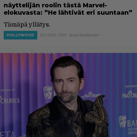
näyttelijän roolin tästä Marvel-
elokuvasta: ”He lähtivät eri suuntaan”
Tämäpä yllätys.
25.5.2025 19:01
Jesse Raatikainen
HOLLYWOOD