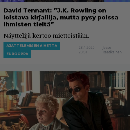
David Tennant: ”J.K. Rowling on
loistava kirjailija, mutta pysy poissa
ihmisten tieltä”
Näyttelijä kertoo mietteistään.
AJATTELEMISEN AIHETTA
28.4.2025
Jesse
20:01
Raatikainen
EUROOPPA