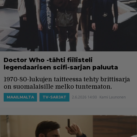
Doctor Who -tähti fiilisteli
legendaarisen scifi-sarjan paluuta
1970-80-lukujen taitteessa tehty brittisarja
on suomalaisille melko tuntematon.
2.6.2026 14:00
Kami Launonen
MAAILMALTA
TV-SARJAT