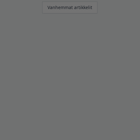
Artikkelien
Vanhemmat artikkelit
selaus