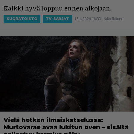
Kaikki hyvä loppuu ennen aikojaan.
15.4.2026 18:33
Niko Ikonen
SUORATOISTO
TV-SARJAT
Vielä hetken ilmaiskatselussa:
Murtovaras avaa lukitun oven – sisältä