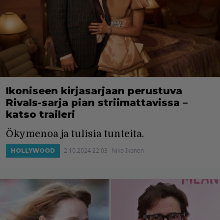
Ikoniseen kirjasarjaan perustuva
Rivals-sarja pian striimattavissa –
katso traileri
Ökymenoa ja tulisia tunteita.
2.10.2024 22:03
Niko Ikonen
HOLLYWOOD