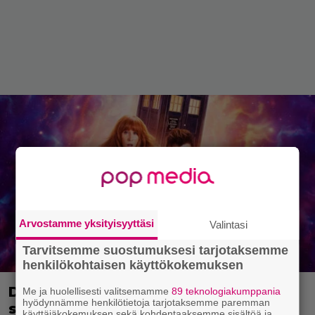
Arvostamme yksityisyyttäsi
Valintasi
Tarvitsemme suostumuksesi tarjotaksemme
henkilökohtaisen käyttökokemuksen
Doctor Who -starasta tuli aivan uusi
Me ja huolellisesti valitsemamme
89 teknologiakumppania
hyödynnämme henkilötietoja tarjotaksemme paremman
supersankari Marvelille
käyttäjäkokemuksen sekä kohdentaaksemme sisältöä ja