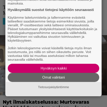
mainoksia.
Tämä on jo David Tennantin kolmas
Hyväksymällä suostut tietojesi käyttöön seuraavasti
Marvel-rooli.
Käytämme laitetunnisteita ja tallennamme evästeitä
13.1.2026 13:36
Niko Ikonen
laitteellesi saadaksemme tietoja esimerkiksi sivuista, joilla
SUORATOISTO
TV-SARJAT
vierailit, IP-osoitteestasi sekä laitteesi ominaisuuksista.
Pääset tutustumaan yksityiskohtaisesti käyttötarkoituksiin ja
teknologiakumppaneihimme seuraavalla välilehdellä.
Hylkääminen voi vaikuttaa sivuston toimivuuteen ja
käytettävyyteen.
Jotkin teknologiamme voivat käsitellä tietoja myös ilman
suostumusta, jos niillä on siihen oikeutettu peruste. Voit
vastustaa tätä tai muuttaa asetuksiasi milloin tahansa
seuraavalla välilehdellä.
Hyväksyn kaikki
Omat valintani
Tietosuojakäytäntömme
Nyt ilmaiskatselussa: Murtovaras