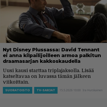
Nyt Disney Plussassa: David Tennant
ei anna kilpailijoilleen armoa palkitun
draamasarjan kakkoskaudella
Uusi kausi starttaa triplajaksolla. Lisää
katseltavaa on luvassa tämän jälkeen
viikoittain.
15.5.2026 10:00
Ira Hurskainen
SUORATOISTO
TV-SARJAT