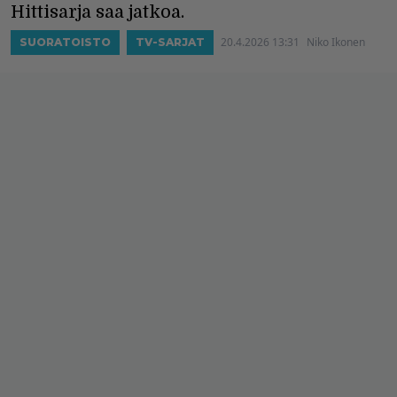
Hittisarja saa jatkoa.
20.4.2026 13:31
Niko Ikonen
SUORATOISTO
TV-SARJAT