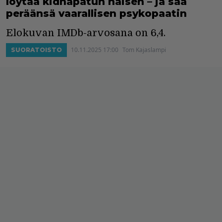
löytää kidnapatun naisen – ja saa
peräänsä vaarallisen psykopaatin
Elokuvan IMDb-arvosana on 6,4.
10.11.2025 17:00
Tom Kajaslampi
SUORATOISTO