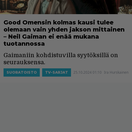
Good Omensin kolmas kausi tulee
olemaan vain yhden jakson mittainen
– Neil Gaiman ei enää mukana
tuotannossa
Gaimaniin kohdistuvilla syytöksillä on
seurauksensa.
25.10.2024 01:10
Ira Hurskainen
SUORATOISTO
TV-SARJAT