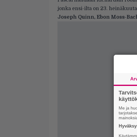
Pascal nähdään Richardsin rooli
jonka ensi-ilta on 23. heinäkuut
Joseph Quinn, Ebon Moss-Ba
Ar
Tarvit
käytt
Me ja huo
tarjotak
mainoksi
Hyväksym
Käytämme 