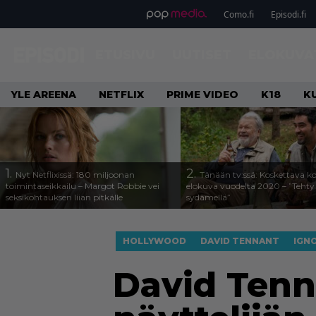
Como.fi
Episodi.fi
ETUSIVU
UUTISET
ELOKUVA
YLE AREENA
NETFLIX
PRIME VIDEO
K18
K
1.
2.
Nyt Netflixissä: 180 miljoonan
Tänään tv:ssä: Koskettava k
toimintaseikkailu – Margot Robbie vei
elokuva vuodelta 2020 – ”Tehty 
seksikohtauksen liian pitkälle
sydämellä”
HOLLYWOOD
DAVID TENNANT
IGN
David Tenn