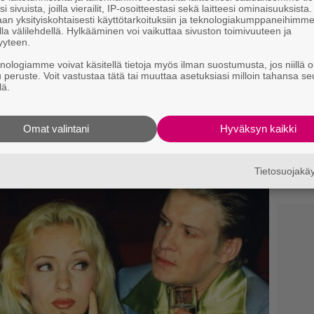
i sivuista, joilla vierailit, IP-osoitteestasi sekä laitteesi ominaisuuksista
y
an yksityiskohtaisesti käyttötarkoituksiin ja teknologiakumppaneihimm
h
la välilehdellä. Hylkääminen voi vaikuttaa sivuston toimivuuteen ja
l
yyteen.
wling on loistava kirjailija, mutta pysy poissa
knologiamme voivat käsitellä tietoja myös ilman suostumusta, jos niillä o
Ne
u peruste. Voit vastustaa tätä tai muuttaa asetuksiasi milloin tahansa se
m
lä.
”
lähteeksi
t
Omat valintani
Hyväksyn kaikki
T
3
Tietosuojak
p