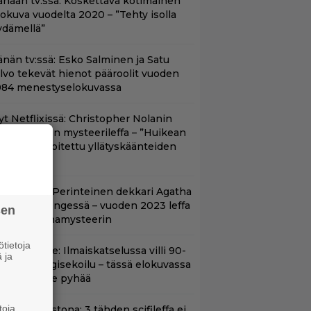
änään tv:ssä: Koskettava kotimainen
lokuva vuodelta 2020 – ”Tehty isolla
ydämellä”
änän tv:ssä: Esko Salminen ja Satu
ilvo tekevät hienot pääroolit vuoden
984 menestyselokuvassa
yt Netflixissä: Christopher Nolanin
iiden tähden mysteerileffa – ”Huikean
ienosti kirjoitettu yllätyskäänteiden
rja”
lalla tv:ssä: Perinteinen dekkari Agatha
hristien hengessä – vuoden 2023 leffa
sen
arjoaa murhamysteerin
tietoja
in aikuisille: Ilmaiskatselussa villi 90-
 ja
uvun kyborgisekoilu – tässä elokuvassa
ikään ei ole pyhää
toja
t suoratoistona: 3 tähden scifileffa ei