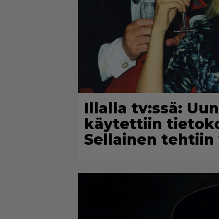
Illalla tv:ssä: U
käytettiin tieto
Sellainen tehtii