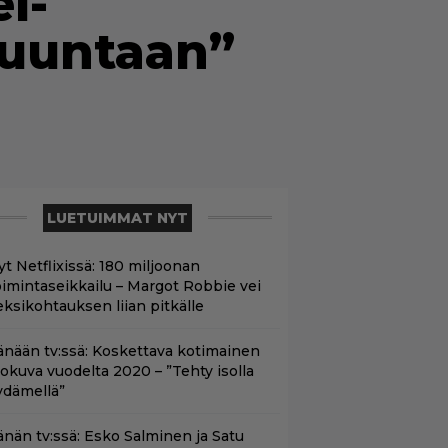
l-
 suuntaan”
LUETUIMMAT NYT
yt Netflixissä: 180 miljoonan
oimintaseikkailu – Margot Robbie vei
eksikohtauksen liian pitkälle
änään tv:ssä: Koskettava kotimainen
lokuva vuodelta 2020 – ”Tehty isolla
ydämellä”
änän tv:ssä: Esko Salminen ja Satu