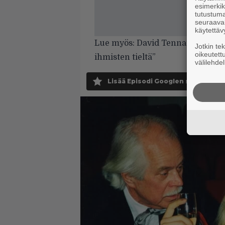
esimerkiks
tutustuma
seuraaval
käytettäv
Lue myös: David Tennant: ”J.K. Ro
Jotkin te
oikeutett
ihmisten tieltä”
välilehdel
Lisää Episodi Googlen suosituksi 