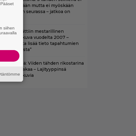
. Pääset
litä edeltäjiään mutta ei myöskään
e
äpeä niiden seurassa – jatkoa on
uvassa
n siihen
tflixiin lisättiin mestarillinen
uraavalla
ysteerielokuva vuodelta 2007 –
Kiehtovuutta lisää tieto tapahtumien
odellisuudesta”
änään tv:ssä: Viiden tähden rikostarina
0 vuoden takaa – Lajityyppinsä
äytäntömme
arhaita elokuvia