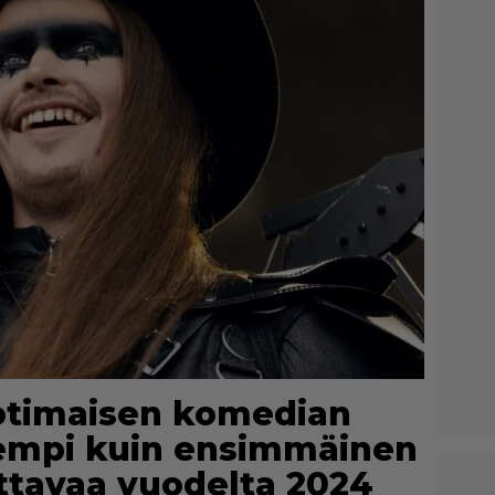
Kotimaisen komedian
rempi kuin ensimmäinen
ttavaa vuodelta 2024