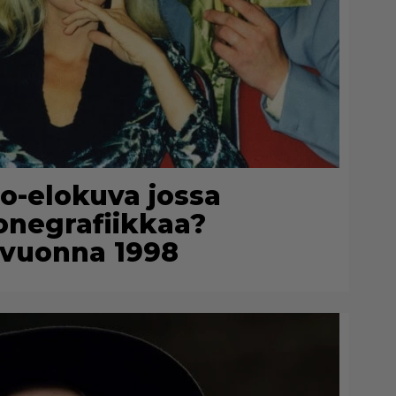
uno-elokuva jossa
konegrafiikkaa?
n vuonna 1998