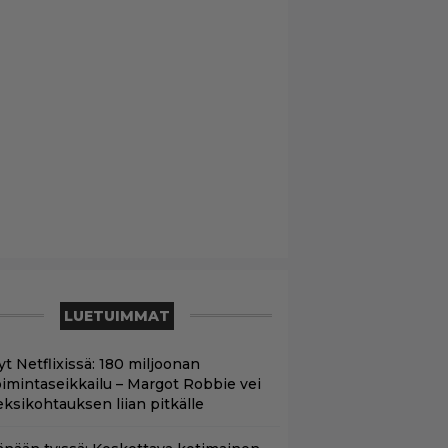
LUETUIMMAT
yt Netflixissä: 180 miljoonan
oimintaseikkailu – Margot Robbie vei
eksikohtauksen liian pitkälle