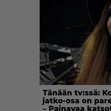
Tänään tv:ssä: 
jatko-osa on pa
– Painavaa katso