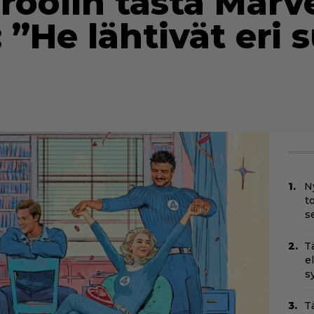
 roolin tästä Marve
 ”He lähtivät eri
N
t
s
T
e
s
T