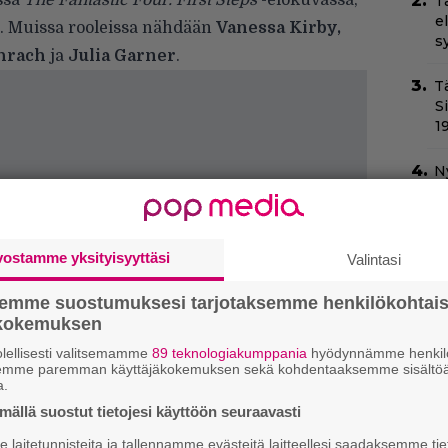
ssa
The Fantastic Four: First Steps
-elokuvassa,
T
e
a. Muissa rooleissa nähdään
Vanessa Kirby,
s
chrach
ja
Julia Garner
.
T
S
1
N
v
h
sa
vostamme yksityisyyttäsi
Valintasi
Il
C
semme suostumuksesi tarjotaksemme henkilökohtai
t
ökokemuksen
lellisesti valitsemamme
89 teknologiakumppania
hyödynnämme henkilö
Va
semme paremman käyttäjäkokemuksen sekä kohdentaaksemme sisältöä
l
a.
m
ällä suostut tietojesi käyttöön seuraavasti
laitetunnisteita ja tallennamme evästeitä laitteellesi saadaksemme tie
Ny