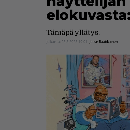
näyttelijän
elokuvasta:
Tämäpä yllätys.
Julkaistu:
25.5.2025 19:01
Jesse Raatikainen