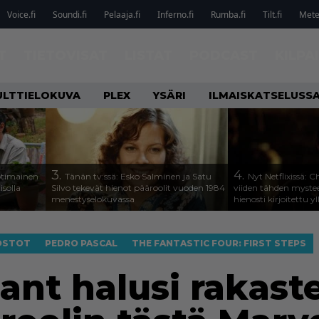
Voice.fi
Soundi.fi
Pelaaja.fi
Inferno.fi
Rumba.fi
Tilt.fi
Metel
T
TIETOVISAT
LISTAT
PODCAST
KILPA
ULTTIELOKUVA
PLEX
YSÄRI
ILMAISKATSELUSS
3.
4.
otimainen
Tänän tv:ssä: Esko Salminen ja Satu
Nyt Netflixissä: 
isolla
Silvo tekevät hienot pääroolit vuoden 1984
viiden tähden mystee
menestyselokuvassa
hienosti kirjoitettu y
OSTOT
PEDRO PASCAL
THE FANTASTIC FOUR: FIRST STEPS
ant halusi rakast