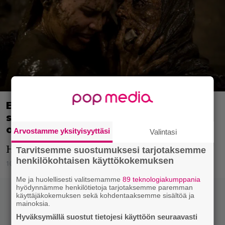
Evil Dead -mies Sam Raimi vahvistaa
suositun kauhuleffansa jatko-osan
olevan tekeillä
Arvostamme yksityisyyttäsi
Valintasi
Helvetin voimat lähestyvät.
Tarvitsemme suostumuksesi tarjotaksemme
henkilökohtaisen käyttökokemuksen
10.3.2023 11:41
Niko Ikonen
Me ja huolellisesti valitsemamme
89 teknologiakumppania
hyödynnämme henkilötietoja tarjotaksemme paremman
käyttäjäkokemuksen sekä kohdentaaksemme sisältöä ja
mainoksia.
Hyväksymällä suostut tietojesi käyttöön seuraavasti