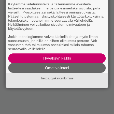
Käytämme laitetunnisteita ja tallennamme evästeitä
laitteellesi saadaksemme tietoja esimerkiksi sivuista, joilla
vierailit, IP-osoitteestasi sekä laitteesi ominaisuuksista.
Pääset tutustumaan yksityiskohtaisesti käyttötarkoituksiin ja
teknologiakumppaneihimme seuraavalla välilehdellä.
Hylkääminen voi vaikuttaa sivuston toimivuuteen ja
käytettävyyteen.
Jotkin teknologiamme voivat käsitellä tietoja myös ilman
suostumusta, jos niillä on siihen oikeutettu peruste. Voit
vastustaa tätä tai muuttaa asetuksiasi milloin tahansa
seuraavalla välilehdellä.
Hyväksyn kaikki
Omat valintani
Tietosuojakäytäntömme