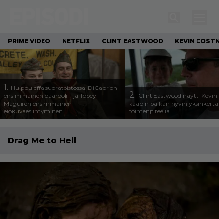
PRIME VIDEO
NETFLIX
CLINT EASTWOOD
KEVIN COST
1.
Huippuleffa suoratoistossa: DiCaprion
2.
ensimmäinen päärooli – ja Tobey
Clint Eastwood näytti Kevin 
Maguiren ensimmäinen
kaapin paikan hyvin yksinkertai
elokuvaesiintyminen
toimenpiteellä
Drag Me to Hell