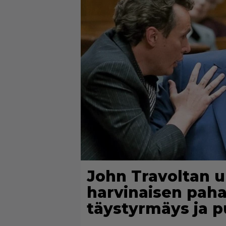
John Travoltan 
harvinaisen paha
täystyrmäys ja p