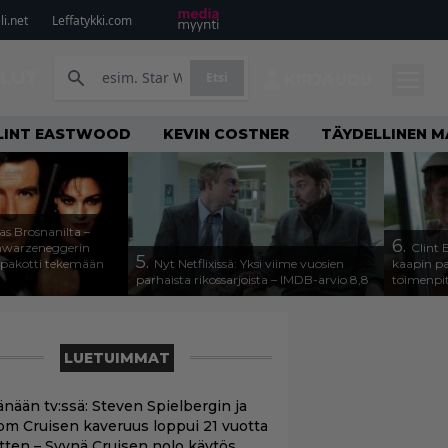
i.net
Leffatykki.com
ILUT
Etsi
KIRJAUDU
LINT EASTWOOD
KEVIN COSTNER
TÄYDELLINEN M
as Brosnanilta –
6.
hwarzeneggerin
Clint 
5.
 pakotti tekemään
Nyt Netflixissä: Yksi viime vuosien
kaapin pa
parhaista rikossarjoista – IMDB-arvio 8,8
toimenpit
LUETUIMMAT
änään tv:ssä: Steven Spielbergin ja
om Cruisen kaveruus loppui 21 vuotta
itten – Syynä Cruisen nolo käytös