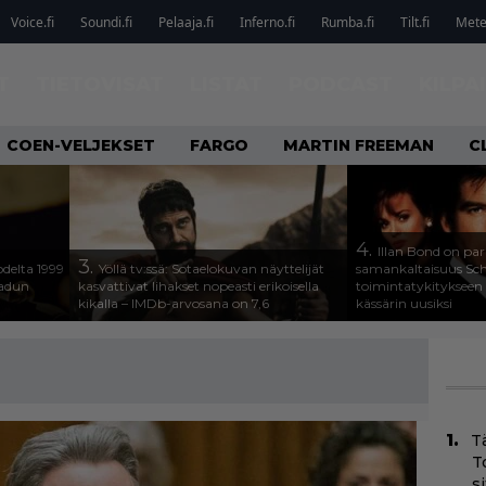
Voice.fi
Soundi.fi
Pelaaja.fi
Inferno.fi
Rumba.fi
Tilt.fi
Metel
T
TIETOVISAT
LISTAT
PODCAST
KILPA
COEN-VELJEKSET
FARGO
MARTIN FREEMAN
C
4.
Illan Bond on par
3.
odelta 1999
Yöllä tv:ssä: Sotaelokuvan näyttelijät
samankaltaisuus Sc
aadun
kasvattivat lihakset nopeasti erikoisella
toimintatykitykseen
kikalla – IMDb-arvosana on 7,6
kässärin uusiksi
T
T
s