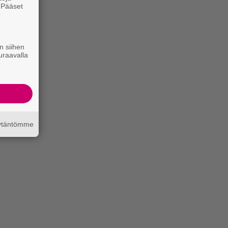
. Pääset
e
n siihen
uraavalla
äytäntömme