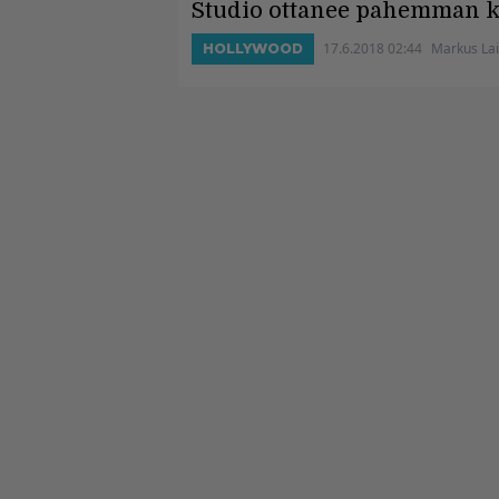
Studio ottanee pahemman ke
17.6.2018 02:44
Markus Lai
HOLLYWOOD