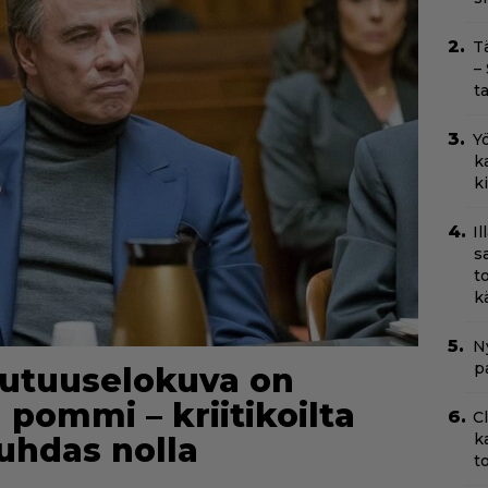
T
–
t
Yö
k
k
I
s
t
k
Ny
p
uutuuselokuva on
 pommi – kriitikoilta
C
k
uhdas nolla
t