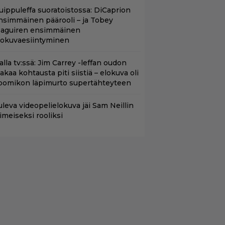
uippuleffa suoratoistossa: DiCaprion
nsimmäinen päärooli – ja Tobey
aguiren ensimmäinen
lokuvaesiintyminen
lalla tv:ssä: Jim Carrey -leffan oudon
aakaa kohtausta piti siistiä – elokuva oli
oomikon läpimurto supertähteyteen
uleva videopelielokuva jäi Sam Neillin
iimeiseksi rooliksi