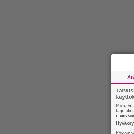
Ar
Tarvit
käytt
Me ja huo
tarjotak
mainoksi
Hyväksym
Käytämme 