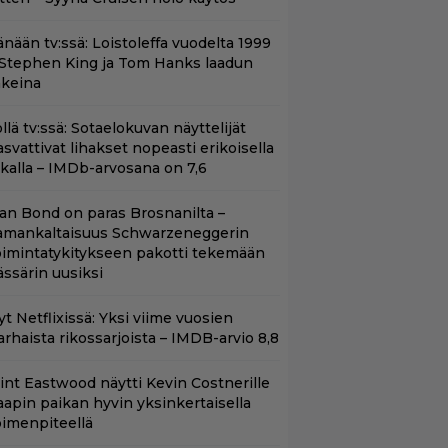
änään tv:ssä: Loistoleffa vuodelta 1999
 Stephen King ja Tom Hanks laadun
akeina
llä tv:ssä: Sotaelokuvan näyttelijät
asvattivat lihakset nopeasti erikoisella
ikalla – IMDb-arvosana on 7,6
llan Bond on paras Brosnanilta –
amankaltaisuus Schwarzeneggerin
oimintatykitykseen pakotti tekemään
ässärin uusiksi
t Netflixissä: Yksi viime vuosien
arhaista rikossarjoista – IMDB-arvio 8,8
lint Eastwood näytti Kevin Costnerille
aapin paikan hyvin yksinkertaisella
oimenpiteellä