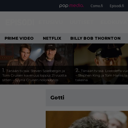
Como.fi
Episodi.fi
ETUSIVU
UUTISET
ELOKUVA
PRIME VIDEO
NETFLIX
BILLY BOB THORNTON
1.
2.
Tänään tv:ssä: Steven Spielbergin ja
Tänään tv:ssä: Loistoleffa vu
Tom Cruisen kaveruus loppui 21 vuotta
– Stephen King ja Tom Hanks l
sitten – Syynä Cruisen nolo käytös
takeina
Gotti