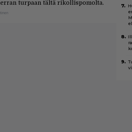
rran turpaan tältä rikollispomolta.
H
e
tinen
M
e
Il
r
k
T
v