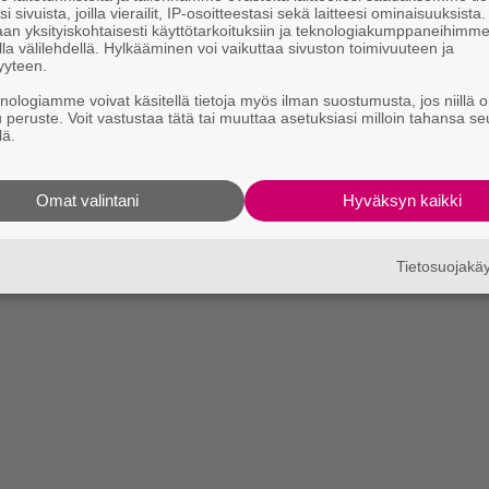
i sivuista, joilla vierailit, IP-osoitteestasi sekä laitteesi ominaisuuksista
an yksityiskohtaisesti käyttötarkoituksiin ja teknologiakumppaneihimm
la välilehdellä. Hylkääminen voi vaikuttaa sivuston toimivuuteen ja
yyteen.
knologiamme voivat käsitellä tietoja myös ilman suostumusta, jos niillä o
u peruste. Voit vastustaa tätä tai muuttaa asetuksiasi milloin tahansa se
lä.
Omat valintani
Hyväksyn kaikki
Tietosuojak