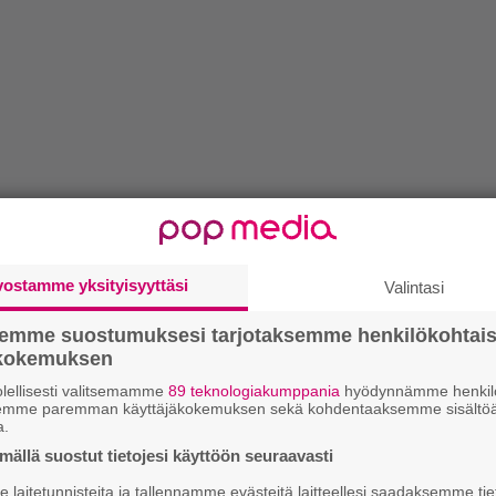
vostamme yksityisyyttäsi
Valintasi
semme suostumuksesi tarjotaksemme henkilökohtai
ökokemuksen
lellisesti valitsemamme
89 teknologiakumppania
hyödynnämme henkilö
semme paremman käyttäjäkokemuksen sekä kohdentaaksemme sisältöä
a.
ällä suostut tietojesi käyttöön seuraavasti
laitetunnisteita ja tallennamme evästeitä laitteellesi saadaksemme tie