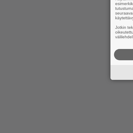
esimerkiks
tutustuma
seuraaval
käytettäv
Jotkin te
oikeutett
välilehdel