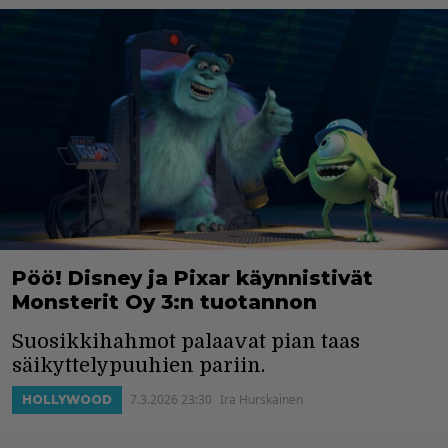
Pöö! Disney ja Pixar käynnistivät
Monsterit Oy 3:n tuotannon
Suosikkihahmot palaavat pian taas
säikyttelypuuhien pariin.
7.3.2026 23:30
Ira Hurskainen
HOLLYWOOD