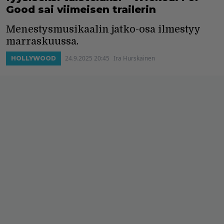
Good sai viimeisen trailerin
Menestysmusikaalin jatko-osa ilmestyy
marraskuussa.
24.9.2025 20:45
Ira Hurskainen
HOLLYWOOD