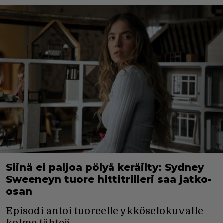
Siinä ei paljoa pölyä keräilty: Sydney
Sweeneyn tuore hittitrilleri saa jatko-
osan
Episodi antoi tuoreelle ykköselokuvalle
kolme tähteä.