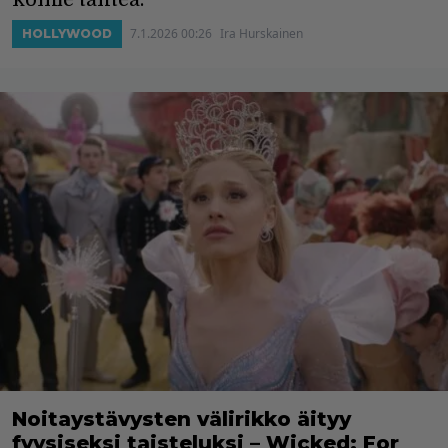
7.1.2026 00:26
Ira Hurskainen
HOLLYWOOD
Noitaystävysten välirikko äityy
fyysiseksi taisteluksi – Wicked: For