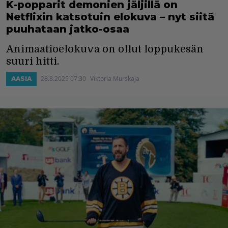
K-popparit demonien jäljillä on
Netflixin katsotuin elokuva – nyt siitä
puuhataan jatko-osaa
Animaatioelokuva on ollut loppukesän
suuri hitti.
28.8.2025 07:30
Viktoria Murskaja
AASIA