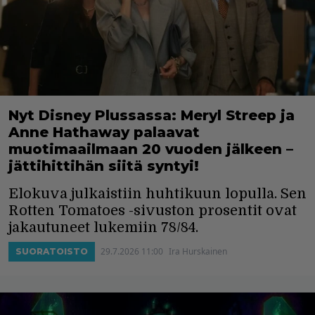
Nyt Disney Plussassa: Meryl Streep ja
Anne Hathaway palaavat
muotimaailmaan 20 vuoden jälkeen –
jättihittihän siitä syntyi!
Elokuva julkaistiin huhtikuun lopulla. Sen
Rotten Tomatoes -sivuston prosentit ovat
jakautuneet lukemiin 78/84.
29.7.2026 11:00
Ira Hurskainen
SUORATOISTO