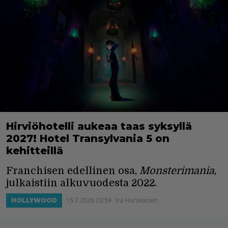
Hirviöhotelli aukeaa taas syksyllä
2027! Hotel Transylvania 5 on
kehitteillä
Franchisen edellinen osa,
Monsterimania
,
julkaistiin alkuvuodesta 2022.
15.7.2026 23:59
Ira Hurskainen
HOLLYWOOD