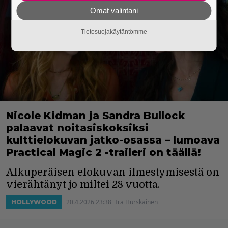
Omat valintani
Tietosuojakäytäntömme
Nicole Kidman ja Sandra Bullock
palaavat noitasiskoksiksi
kulttielokuvan jatko-osassa – lumoava
Practical Magic 2 -traileri on täällä!
Alkuperäisen elokuvan ilmestymisestä on
vierähtänyt jo miltei 28 vuotta.
20.4.2026 23:38
Ira Hurskainen
HOLLYWOOD