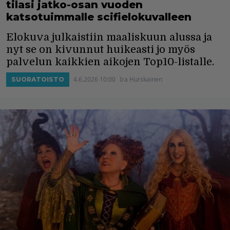
tilasi jatko-osan vuoden
katsotuimmalle scifielokuvalleen
Elokuva julkaistiin maaliskuun alussa ja
nyt se on kivunnut huikeasti jo myös
palvelun kaikkien aikojen Top10-listalle.
4.6.2026 10:00
Ira Hurskainen
SUORATOISTO