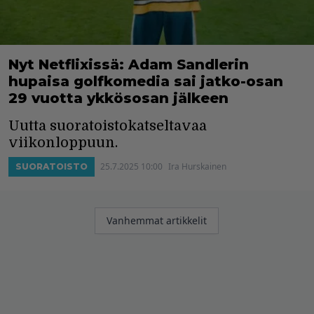
Nyt Netflixissä: Adam Sandlerin
hupaisa golfkomedia sai jatko-osan
29 vuotta ykkösosan jälkeen
Uutta suoratoistokatseltavaa
viikonloppuun.
25.7.2025 10:00
Ira Hurskainen
SUORATOISTO
Artikkelien
Vanhemmat artikkelit
selaus