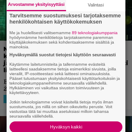
Arvostamme yksityisyyttäsi
Valintasi
Tarvitsemme suostumuksesi tarjotaksemme
henkilökohtaisen käyttökokemuksen
Me ja huolellisesti valitsemamme
89 teknologiakumppania
hyödynnämme henkilötietoja tarjotaksemme paremman
käyttäjäkokemuksen sekä kohdentaaksemme sisältöä ja
mainoksia.
Nyt Netflixissä: Michael Keaton palasi
Hyväksymällä suostut tietojesi käyttöön seuraavasti
kasarin hittirooliinsa 36 vuoden
jälkeen – neljän tähden jatko-osa niitti
Käytämme laitetunnisteita ja tallennamme evästeitä
laitteellesi saadaksemme tietoja esimerkiksi sivuista, joilla
lippuluukuilla 452 miljoonaa
vierailit, IP-osoitteestasi sekä laitteesi ominaisuuksista.
Pääset tutustumaan yksityiskohtaisesti käyttötarkoituksiin ja
Elokuva nähtiin valkokankailla syksyllä
teknologiakumppaneihimme seuraavalla välilehdellä.
Hylkääminen voi vaikuttaa sivuston toimivuuteen ja
2024.
käytettävyyteen.
28.4.2026 10:30
Ira Hurskainen
SUORATOISTO
Jotkin teknologiamme voivat käsitellä tietoja myös ilman
suostumusta, jos niillä on siihen oikeutettu peruste. Voit
vastustaa tätä tai muuttaa asetuksiasi milloin tahansa
seuraavalla välilehdellä.
Hyväksyn kaikki