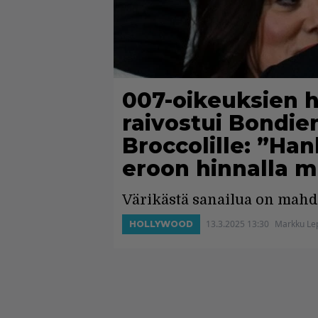
007-oikeuksien h
raivostui Bondie
Broccolille: ”Ha
eroon hinnalla m
Värikästä sanailua on mahdol
13.3.2025 13:30
Markku Le
HOLLYWOOD