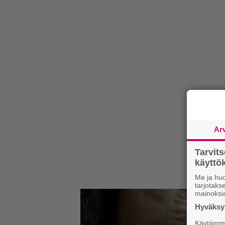
Ar
Tarvit
käytt
Me ja huo
tarjotak
mainoksi
Hyväksym
Käytämme 