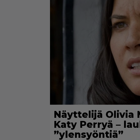
Näyttelijä Olivia
Katy Perryä – la
”ylensyöntiä”