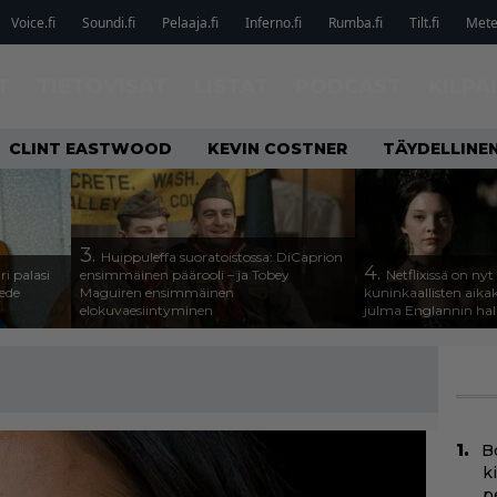
Voice.fi
Soundi.fi
Pelaaja.fi
Inferno.fi
Rumba.fi
Tilt.fi
Metel
T
TIETOVISAT
LISTAT
PODCAST
KILPA
CLINT EASTWOOD
KEVIN COSTNER
TÄYDELLINE
3.
Huippuleffa suoratoistossa: DiCaprion
4.
ri palasi
ensimmäinen päärooli – ja Tobey
Netflixissä on nyt
ede
Maguiren ensimmäinen
kuninkaallisten aika
elokuvaesiintyminen
julma Englannin halli
B
k
p