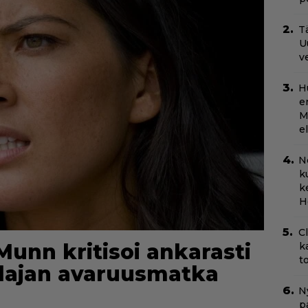
Tä
U
v
H
e
M
e
N
k
k
H
C
 Munn kritisoi ankarasti
k
t
ulajan avaruusmatka
Ny
p