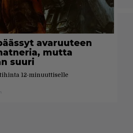
päässyt avaruuteen
hatneria, mutta
an suuri
ihinta 12-minuuttiselle
n