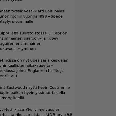
nään tv:ssä: Vesa-Matti Loiri palasi
unon rooliin vuonna 1998 – Spede
etäytyi sivummalle
uippuleffa suoratoistossa: DiCaprion
nsimmäinen päärooli – ja Tobey
aguiren ensimmäinen
lokuvaesiintyminen
etflixissä on nyt upea sarja keskiajan
uninkaallisten aikakaudelta –
eskiössä julma Englannin hallitsija
enrik VIII
lint Eastwood näytti Kevin Costnerille
aapin paikan hyvin yksinkertaisella
oimenpiteellä
t Netflixissä: Yksi viime vuosien
arhaista rikossarjoista – IMDB-arvio 8,8