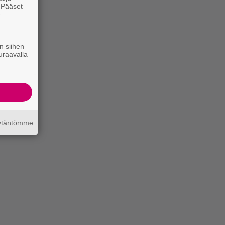
. Pääset
e
n siihen
uraavalla
äytäntömme