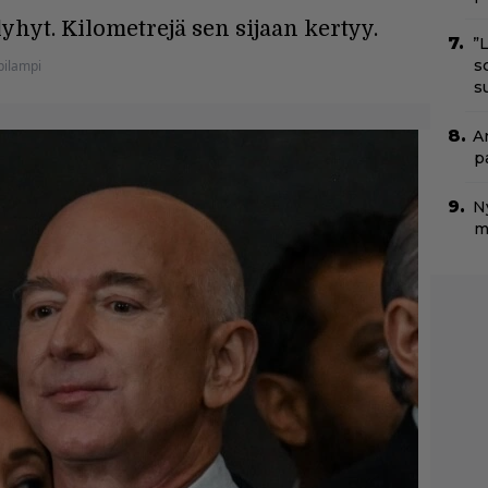
yhyt. Kilometrejä sen sijaan kertyy.
”
s
pilampi
s
A
p
N
m