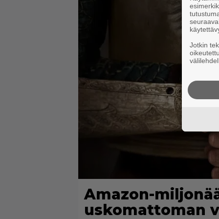
esimerkiks
tutustuma
seuraaval
käytettäv
Jotkin te
oikeutett
välilehdel
Amazon-miljonäär
uskomattoman vä