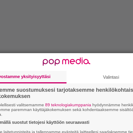
vostamme yksityisyyttäsi
Valintasi
semme suostumuksesi tarjotaksemme henkilökohtai
ökokemuksen
lellisesti valitsemamme
89 teknologiakumppania
hyödynnämme henkilö
semme paremman käyttäjäkokemuksen sekä kohdentaaksemme sisältöä
a.
ällä suostut tietojesi käyttöön seuraavasti
laitetunnisteita ja tallennamme evästeitä laitteellesi saadaksemme tie