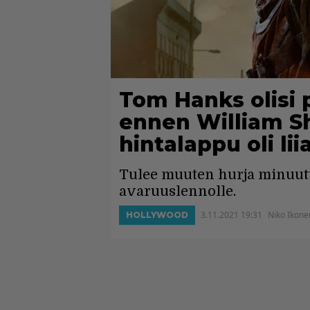
Tom Hanks olisi 
ennen William S
hintalappu oli lii
Tulee muuten hurja minuutt
avaruuslennolle.
3.11.2021 19:31
Niko Ikone
HOLLYWOOD