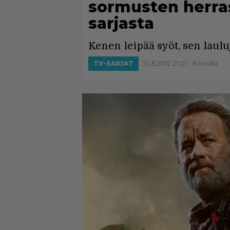
sormusten herra
sarjasta
Kenen leipää syöt, sen lauluj
31.8.2022 21:01
R Isoviita
TV-SARJAT