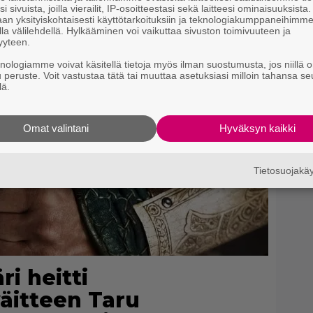
i sivuista, joilla vierailit, IP-osoitteestasi sekä laitteesi ominaisuuksista
an yksityiskohtaisesti käyttötarkoituksiin ja teknologiakumppaneihimm
la välilehdellä. Hylkääminen voi vaikuttaa sivuston toimivuuteen ja
yyteen.
knologiamme voivat käsitellä tietoja myös ilman suostumusta, jos niillä o
u peruste. Voit vastustaa tätä tai muuttaa asetuksiasi milloin tahansa se
lä.
Omat valintani
Hyväksyn kaikki
Tietosuojak
i heitti
itteen Taru