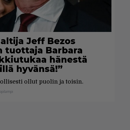
altija Jeff Bezos
n tuottaja Barbara
nkkiutukaa hänestä
illä hyvänsä!”
lisesti ollut puolin ja toisin.
ppilampi