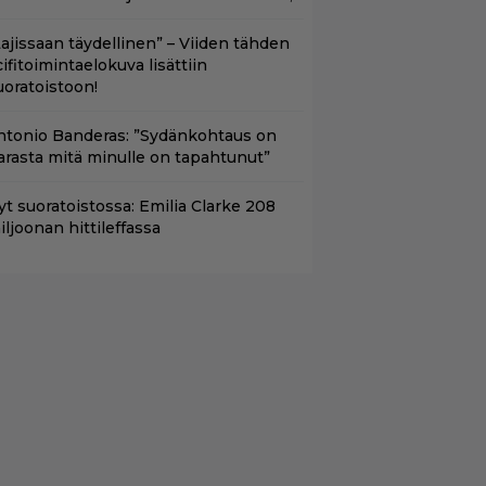
Lajissaan täydellinen” – Viiden tähden
cifitoimintaelokuva lisättiin
uoratoistoon!
ntonio Banderas: ”Sydänkohtaus on
arasta mitä minulle on tapahtunut”
yt suoratoistossa: Emilia Clarke 208
iljoonan hittileffassa