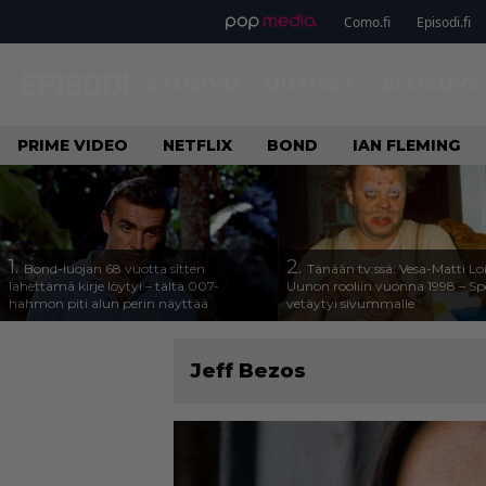
Como.fi
Episodi.fi
ETUSIVU
UUTISET
ELOKUVA
PRIME VIDEO
NETFLIX
BOND
IAN FLEMING
1.
2.
Bond-luojan 68 vuotta sitten
Tänään tv:ssä: Vesa-Matti Loi
lähettämä kirje löytyi – tältä 007-
Uunon rooliin vuonna 1998 – Sp
hahmon piti alun perin näyttää
vetäytyi sivummalle
Jeff Bezos