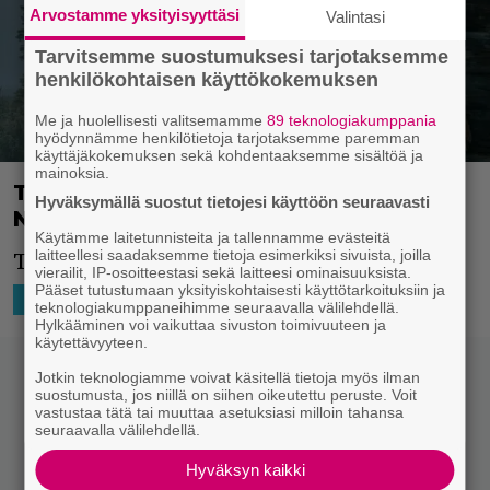
Arvostamme yksityisyyttäsi
Valintasi
Tarvitsemme suostumuksesi tarjotaksemme
henkilökohtaisen käyttökokemuksen
Me ja huolellisesti valitsemamme
89 teknologiakumppania
hyödynnämme henkilötietoja tarjotaksemme paremman
käyttäjäkokemuksen sekä kohdentaaksemme sisältöä ja
mainoksia.
Tuli pari muuttujaa matkaan – katso
Hyväksymällä suostut tietojesi käyttöön seuraavasti
Napapiirin sankarit 4:n traileri
Käytämme laitetunnisteita ja tallennamme evästeitä
laitteellesi saadaksemme tietoja esimerkiksi sivuista, joilla
Takuuvarmaa hupia tiedossa.
vierailit, IP-osoitteestasi sekä laitteesi ominaisuuksista.
Pääset tutustumaan yksityiskohtaisesti käyttötarkoituksiin ja
26.8.2022 10:31
Niko Ikonen
SUOMILEFFA
teknologiakumppaneihimme seuraavalla välilehdellä.
Hylkääminen voi vaikuttaa sivuston toimivuuteen ja
käytettävyyteen.
Jotkin teknologiamme voivat käsitellä tietoja myös ilman
suostumusta, jos niillä on siihen oikeutettu peruste. Voit
vastustaa tätä tai muuttaa asetuksiasi milloin tahansa
seuraavalla välilehdellä.
Hyväksyn kaikki