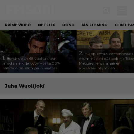
PRIME VIDEO
NETFLIX
BOND
IAN FLEMING
CLINT E
2.
Huippuleffa suoratoistossa: 
1.
Bond-luojan 68 vuotta sitten
ensimmäinen päärooli – ja Tobe
lähettämä kirje löytyi – tältä 007-
Maguiren ensimmäinen
hahmon piti alun perin näyttää
elokuvaesiintyminen
Juha Wuolijoki