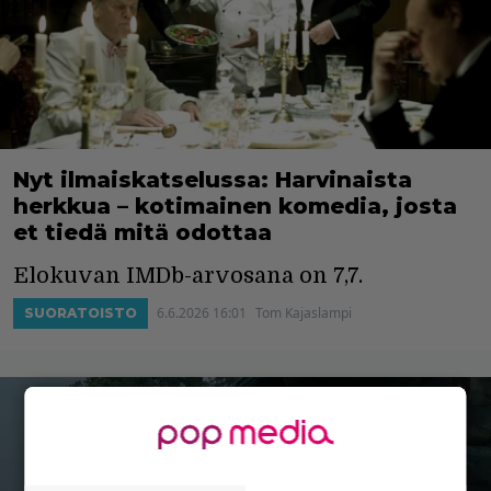
Nyt ilmaiskatselussa: Harvinaista
herkkua – kotimainen komedia, josta
et tiedä mitä odottaa
Elokuvan IMDb-arvosana on 7,7.
6.6.2026 16:01
Tom Kajaslampi
SUORATOISTO