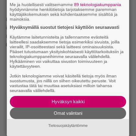
Me ja huolellisesti valitsemamme
89 teknologiakumppania
hyödynnämme henkilötietoja tarjotaksemme paremman
käyttäjäkokemuksen sekä kohdentaaksemme sisältöä ja
Lue myös:
Kulttihetki: Ilmaiskatselussa
mainoksia.
Hyväksymällä suostut tietojesi käyttöön seuraavasti
ihanan överi K-18-rock-ooppera
Lue myös:
Flopista kulttiklassikoksi – Dolph
Käytämme laitetunnisteita ja tallennamme evästeitä
laitteellesi saadaksemme tietoja esimerkiksi sivuista, joilla
Lundgrenin He-Man nyt suoratoistossa
vierailit, IP-osoitteestasi sekä laitteesi ominaisuuksista.
Pääset tutustumaan yksityiskohtaisesti käyttötarkoituksiin ja
teknologiakumppaneihimme seuraavalla välilehdellä.
Hylkääminen voi vaikuttaa sivuston toimivuuteen ja
käytettävyyteen.
Jotkin teknologiamme voivat käsitellä tietoja myös ilman
suostumusta, jos niillä on siihen oikeutettu peruste. Voit
vastustaa tätä tai muuttaa asetuksiasi milloin tahansa
seuraavalla välilehdellä.
Hyväksyn kaikki
Omat valintani
Tietosuojakäytäntömme