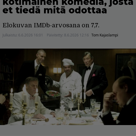
kotimainen komedia, josta
et tiedä mitä odottaa
Elokuvan IMDb-arvosana on 7,7.
Julkaistu:
6.6.2026 16:01
Päivitetty:
8.6.2026 12:16
Tom Kajaslampi