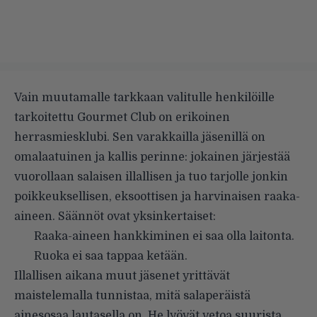
Vain muutamalle tarkkaan valitulle henkilöille
tarkoitettu Gourmet Club on erikoinen
herrasmiesklubi. Sen varakkailla jäsenillä on
omalaatuinen ja kallis perinne: jokainen järjestää
vuorollaan salaisen illallisen ja tuo tarjolle jonkin
poikkeuksellisen, eksoottisen ja harvinaisen raaka-
aineen. Säännöt ovat yksinkertaiset:
Raaka-aineen hankkiminen ei saa olla laitonta.
Ruoka ei saa tappaa ketään.
Illallisen aikana muut jäsenet yrittävät
maistelemalla tunnistaa, mitä salaperäistä
ainesosaa lautasella on. He lyövät vetoa suurista