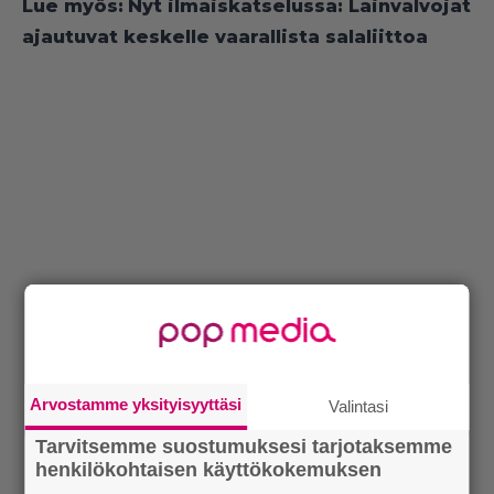
Lue myös:
Nyt ilmaiskatselussa: Lainvalvojat
ajautuvat keskelle vaarallista salaliittoa
Arvostamme yksityisyyttäsi
Valintasi
Tarvitsemme suostumuksesi tarjotaksemme
henkilökohtaisen käyttökokemuksen