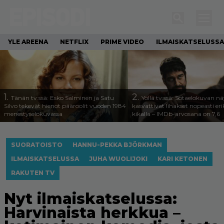
YLE AREENA
NETFLIX
PRIME VIDEO
ILMAISKATSELUSSA
1.
2.
Tänän tv:ssä: Esko Salminen ja Satu
Yöllä tv:ssä: Sotaelokuvan näy
Silvo tekevät hienot pääroolit vuoden 1984
kasvattivat lihakset nopeasti eri
menestyselokuvassa
kikalla – IMDb-arvosana on 7,6
SUORATOISTO
HANNU-PEKKA BJÖRKMAN
ILMAISKATSELUSSA
JUHA WUOLIJOKI
KARI KETONEN
RAKUTEN TV
Nyt ilmaiskatselussa:
Harvinaista herkkua –