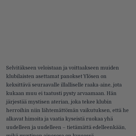
Selvitäkseen veloistaan ja voittaakseen muiden
klubilaisten asettamat panokset Ylösen on
keksittävä seuraavalle illalliselle raaka-aine, jota
kukaan muu ei taatusti pysty arvaamaan. Hän
järjestää mystisen aterian, joka tekee klubin
herroihin niin lähtemättömän vaikutuksen, että he
alkavat himoita ja vaatia kyseistä ruokaa yhä
uudelleen ja uudelleen – tietämättä edelleenkään,
mikä mystinen ainesosa on kyseessä.