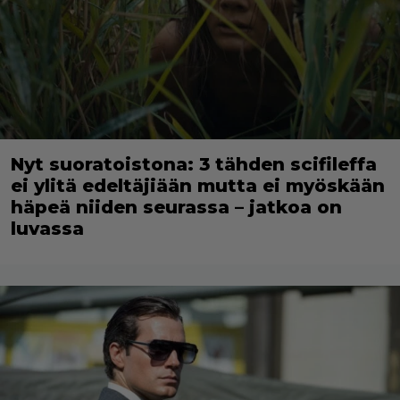
Nyt suoratoistona: 3 tähden scifileffa
ei ylitä edeltäjiään mutta ei myöskään
häpeä niiden seurassa – jatkoa on
luvassa