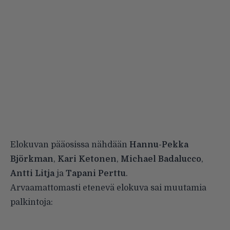
Elokuvan pääosissa nähdään
Hannu-Pekka
Björkman
,
Kari Ketonen
,
Michael Badalucco
,
Antti Litja
ja
Tapani Perttu
.
Arvaamattomasti etenevä elokuva sai
muutamia
palkintoja
: