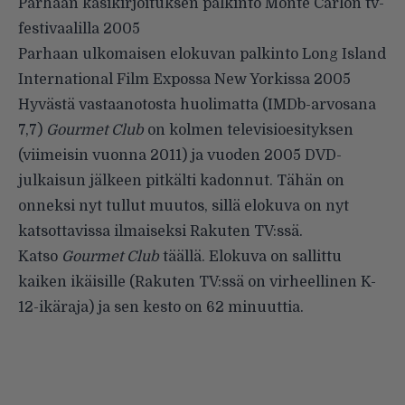
Parhaan käsikirjoituksen palkinto Monte Carlon tv-
festivaalilla 2005
Parhaan ulkomaisen elokuvan palkinto Long Island
International Film Expossa New Yorkissa 2005
Hyvästä vastaanotosta huolimatta (IMDb-arvosana
7,7)
Gourmet Club
on kolmen televisioesityksen
(viimeisin vuonna 2011) ja vuoden 2005 DVD-
julkaisun jälkeen pitkälti kadonnut. Tähän on
onneksi nyt tullut muutos, sillä elokuva on nyt
katsottavissa ilmaiseksi Rakuten TV:ssä.
Katso
Gourmet Club
täällä
. Elokuva on sallittu
kaiken ikäisille (Rakuten TV:ssä on virheellinen K-
12-ikäraja) ja sen kesto on 62 minuuttia.