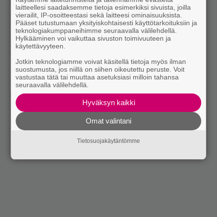
laitteellesi saadaksemme tietoja esimerkiksi sivuista, joilla
vierailit, IP-osoitteestasi sekä laitteesi ominaisuuksista.
Pääset tutustumaan yksityiskohtaisesti käyttötarkoituksiin ja
teknologiakumppaneihimme seuraavalla välilehdellä.
Hylkääminen voi vaikuttaa sivuston toimivuuteen ja
käytettävyyteen.
Jotkin teknologiamme voivat käsitellä tietoja myös ilman
suostumusta, jos niillä on siihen oikeutettu peruste. Voit
vastustaa tätä tai muuttaa asetuksiasi milloin tahansa
seuraavalla välilehdellä.
Hyväksyn kaikki
Omat valintani
Tietosuojakäytäntömme