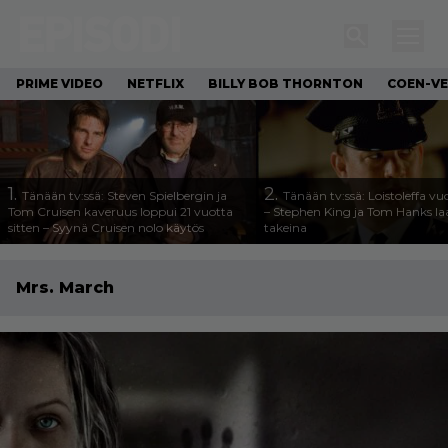
PRIME VIDEO
NETFLIX
BILLY BOB THORNTON
COEN-VE
1.
2.
Tänään tv:ssä: Steven Spielbergin ja
Tänään tv:ssä: Loistoleffa vu
Tom Cruisen kaveruus loppui 21 vuotta
– Stephen King ja Tom Hanks l
sitten – Syynä Cruisen nolo käytös
takeina
Mrs. March