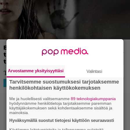
Elisabeth Moss ja Blumhouse lyövät
taas hynttyyt yhteen – paranoiatrilleri
tulossa
Arvostamme yksityisyyttäsi
Valintasi
Tämä kyllä kiinnostaa!
Tarvitsemme suostumuksesi tarjotaksemme
12.8.2020 21:31
Niko Ikonen
HOLLYWOOD
henkilökohtaisen käyttökokemuksen
Me ja huolellisesti valitsemamme
89 teknologiakumppania
hyödynnämme henkilötietoja tarjotaksemme paremman
käyttäjäkokemuksen sekä kohdentaaksemme sisältöä ja
mainoksia.
Hyväksymällä suostut tietojesi käyttöön seuraavasti
Käytämme laitetunnisteita ja tallennamme evästeitä