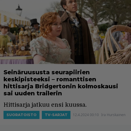
Seinäruususta seurapiirien
keskipisteeksi – romanttisen
hittisarja Bridgertonin kolmoskausi
sai uuden trailerin
Hittisarja jatkuu ensi kuussa.
12.4.2024 00:10
Ira Hurskainen
SUORATOISTO
TV-SARJAT