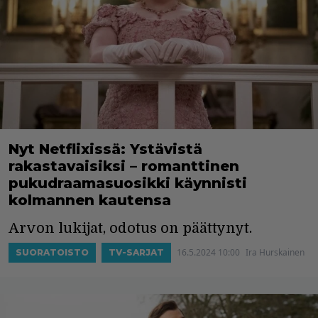
Nyt Netflixissä: Ystävistä
rakastavaisiksi – romanttinen
pukudraamasuosikki käynnisti
kolmannen kautensa
Arvon lukijat, odotus on päättynyt.
16.5.2024 10:00
Ira Hurskainen
SUORATOISTO
TV-SARJAT