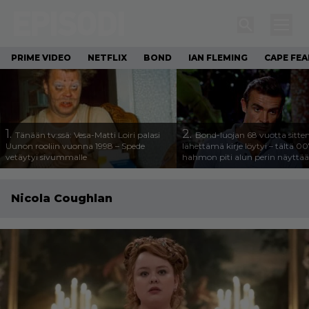
PRIME VIDEO
NETFLIX
BOND
IAN FLEMING
CAPE FEA
1.
2.
Tänään tv:ssä: Vesa-Matti Loiri palasi
Bond-luojan 68 vuotta sitte
Uunon rooliin vuonna 1998 – Spede
lähettämä kirje löytyi – tältä 00
vetäytyi sivummalle
hahmon piti alun perin näyttää
Nicola Coughlan