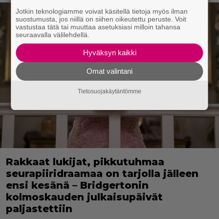
Jotkin teknologiamme voivat käsitellä tietoja myös ilman
suostumusta, jos niillä on siihen oikeutettu peruste. Voit
vastustaa tätä tai muuttaa asetuksiasi milloin tahansa
seuraavalla välilehdellä.
Hyväksyn kaikki
Omat valintani
Tietosuojakäytäntömme
Rakkaat lukijat, pikkutuhmaa
seurapiiridraamaa on tarjolla jälleen
ensi kesänä – Bridgertonin
kolmoskauden julkaisupäivät
paljastettiin