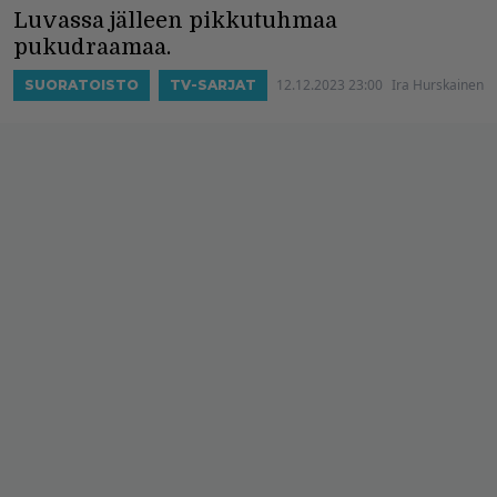
Luvassa jälleen pikkutuhmaa
pukudraamaa.
12.12.2023 23:00
Ira Hurskainen
SUORATOISTO
TV-SARJAT