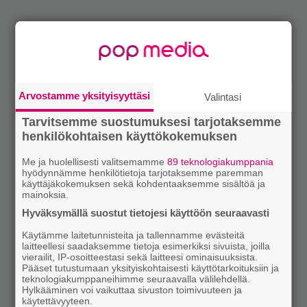
Arvostamme yksityisyyttäsi
Valintasi
Tarvitsemme suostumuksesi tarjotaksemme
henkilökohtaisen käyttökokemuksen
Me ja huolellisesti valitsemamme
89 teknologiakumppania
hyödynnämme henkilötietoja tarjotaksemme paremman
käyttäjäkokemuksen sekä kohdentaaksemme sisältöä ja
mainoksia.
Hyväksymällä suostut tietojesi käyttöön seuraavasti
Käytämme laitetunnisteita ja tallennamme evästeitä
laitteellesi saadaksemme tietoja esimerkiksi sivuista, joilla
vierailit, IP-osoitteestasi sekä laitteesi ominaisuuksista.
Pääset tutustumaan yksityiskohtaisesti käyttötarkoituksiin ja
teknologiakumppaneihimme seuraavalla välilehdellä.
Hylkääminen voi vaikuttaa sivuston toimivuuteen ja
käytettävyyteen.