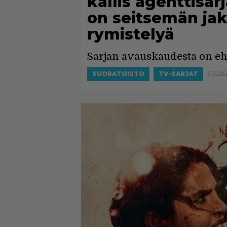
kallis agenttisarj
on seitsemän jak
rymistelyä
Sarjan avauskaudesta on eht
6.5.20
SUORATOISTO
TV-SARJAT