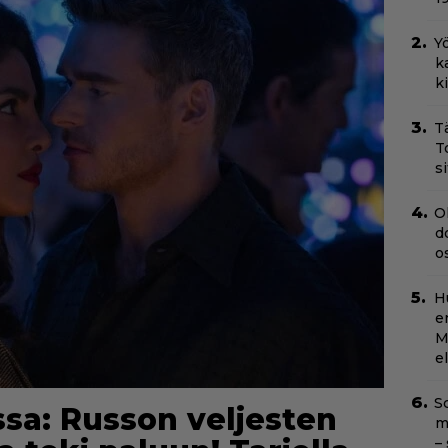
Yö
k
k
T
T
s
O
d
o
H
e
M
e
Sc
sa: Russon veljesten
m
–