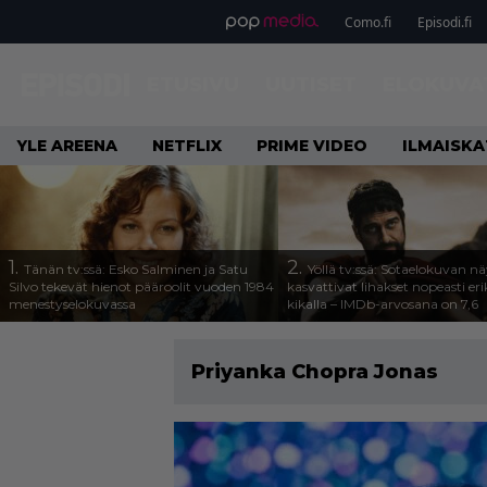
Como.fi
Episodi.fi
ETUSIVU
UUTISET
ELOKUVA
YLE AREENA
NETFLIX
PRIME VIDEO
ILMAISK
1.
2.
Tänän tv:ssä: Esko Salminen ja Satu
Yöllä tv:ssä: Sotaelokuvan näy
Silvo tekevät hienot pääroolit vuoden 1984
kasvattivat lihakset nopeasti eri
menestyselokuvassa
kikalla – IMDb-arvosana on 7,6
Priyanka Chopra Jonas