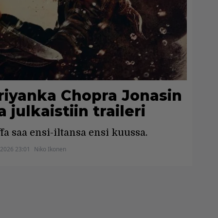
Priyanka Chopra Jonasin
julkaistiin traileri
a saa ensi-iltansa ensi kuussa.
.2026 23:01
Niko Ikonen