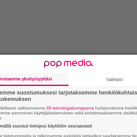
vostamme yksityisyyttäsi
Valintasi
semme suostumuksesi tarjotaksemme henkilökohtai
ökokemuksen
lellisesti valitsemamme
89 teknologiakumppania
hyödynnämme henkilö
semme paremman käyttäjäkokemuksen sekä kohdentaaksemme sisältöä
a.
ällä suostut tietojesi käyttöön seuraavasti
laitetunnisteita ja tallennamme evästeitä laitteellesi saadaksemme tie