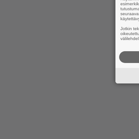
esimerkiks
tutustuma
seuraaval
käytettäv
Jotkin te
oikeutett
välilehdel