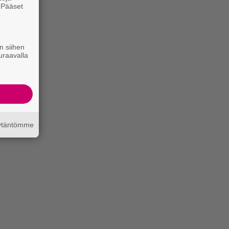
. Pääset
e
n siihen
uraavalla
äytäntömme