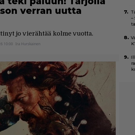
a teki paluun! Tarjolla
son verran uutta
T
–
t
inyt jo vierähtää kolme vuotta.
Va
K1
26 10:00
Ira Hurskainen
Il
r
k