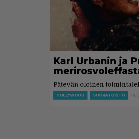
Karl Urbanin ja 
merirosvoleffasta 
Pätevän oloinen toimintaleff
14.1
HOLLYWOOD
SUORATOISTO