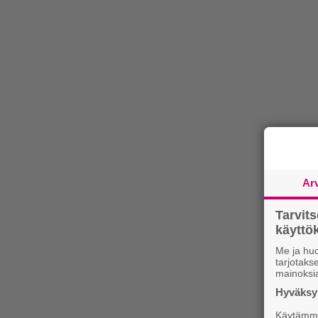
Ar
Tarvit
käytt
Me ja huo
tarjotak
mainoksi
Hyväksym
Käytämme 