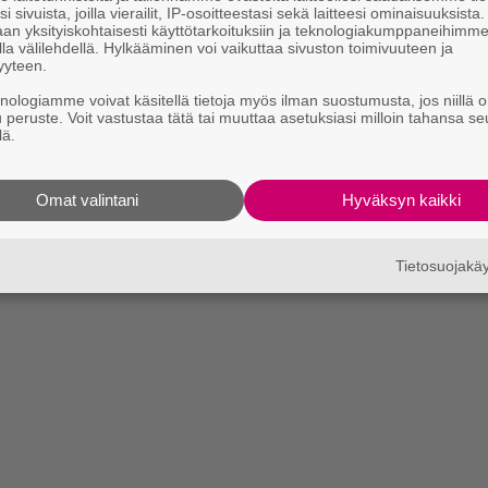
i sivuista, joilla vierailit, IP-osoitteestasi sekä laitteesi ominaisuuksista
an yksityiskohtaisesti käyttötarkoituksiin ja teknologiakumppaneihimm
la välilehdellä. Hylkääminen voi vaikuttaa sivuston toimivuuteen ja
yyteen.
knologiamme voivat käsitellä tietoja myös ilman suostumusta, jos niillä o
u peruste. Voit vastustaa tätä tai muuttaa asetuksiasi milloin tahansa se
lä.
Omat valintani
Hyväksyn kaikki
Tietosuojak