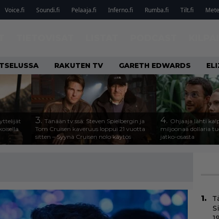
Voice.fi
Soundi.fi
Pelaaja.fi
Inferno.fi
Rumba.fi
Tilt.fi
Metel
T
TIETOVISAT
LISTAT
PODCAST
KILPA
ATSELUSSA
RAKUTEN TV
GARETH EDWARDS
EL
3.
4.
ttelijät
Tänään tv:ssä: Steven Spielbergin ja
Ohjaaja lähti k
koisella
Tom Cruisen kaveruus loppui 21 vuotta
miljoonaa dollaria t
sitten – Syynä Cruisen nolo käytös
jatko-osasta
T
S
1