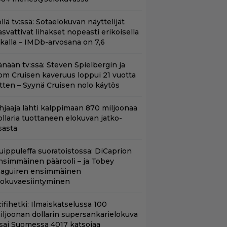
llä tv:ssä: Sotaelokuvan näyttelijät
asvattivat lihakset nopeasti erikoisella
ikalla – IMDb-arvosana on 7,6
änään tv:ssä: Steven Spielbergin ja
om Cruisen kaveruus loppui 21 vuotta
itten – Syynä Cruisen nolo käytös
hjaaja lähti kalppimaan 870 miljoonaa
ollaria tuottaneen elokuvan jatko-
sasta
uippuleffa suoratoistossa: DiCaprion
nsimmäinen päärooli – ja Tobey
aguiren ensimmäinen
lokuvaesiintyminen
ifihetki: Ilmaiskatselussa 100
iljoonan dollarin supersankarielokuva
 sai Suomessa 4017 katsojaa