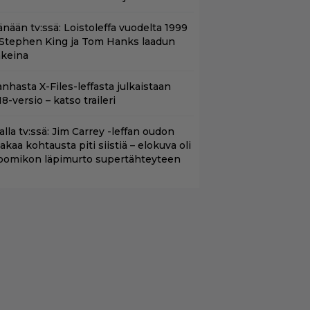
änään tv:ssä: Loistoleffa vuodelta 1999
 Stephen King ja Tom Hanks laadun
akeina
nhasta X-Files-leffasta julkaistaan
8-versio – katso traileri
lalla tv:ssä: Jim Carrey -leffan oudon
aakaa kohtausta piti siistiä – elokuva oli
oomikon läpimurto supertähteyteen