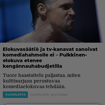
Elokuvasäätiö ja tv-kanavat sanoivat
komediahahmolle ei – Pulkkinen-
elokuva etenee
kengännauhabudjetilla
Tuore haastattelu paljastaa, miten
kulttisarjaan perustuvaa
komediaelokuvaa tehdään.
3.6.2026 08:00
Jussi Huhtala
SUOMILEFFA