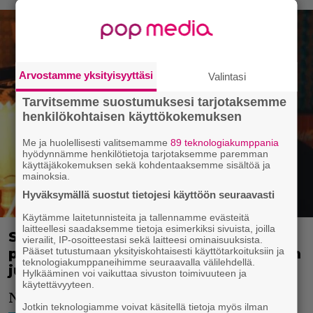
Arvostamme yksityisyyttäsi
Valintasi
Tarvitsemme suostumuksesi tarjotaksemme
henkilökohtaisen käyttökokemuksen
Me ja huolellisesti valitsemamme
89 teknologiakumppania
hyödynnämme henkilötietoja tarjotaksemme paremman
käyttäjäkokemuksen sekä kohdentaaksemme sisältöä ja
mainoksia.
Hyväksymällä suostut tietojesi käyttöön seuraavasti
Käytämme laitetunnisteita ja tallennamme evästeitä
laitteellesi saadaksemme tietoja esimerkiksi sivuista, joilla
Suosikkihahmo Pulkkinen tekee
vierailit, IP-osoitteestasi sekä laitteesi ominaisuuksista.
Pääset tutustumaan yksityiskohtaisesti käyttötarkoituksiin ja
paluun – Uusi elokuva tuotetaan ilman
teknologiakumppaneihimme seuraavalla välilehdellä.
julkista rahoitusta
Hylkääminen voi vaikuttaa sivuston toimivuuteen ja
käytettävyyteen.
Nyt ollaan asian ytimessä!
Jotkin teknologiamme voivat käsitellä tietoja myös ilman