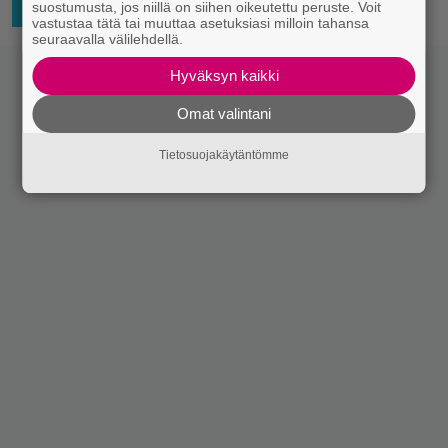
suostumusta, jos niillä on siihen oikeutettu peruste. Voit
28.2.2026 02:00
Jussi Huhtala
SUOMILEFFA
vastustaa tätä tai muuttaa asetuksiasi milloin tahansa
seuraavalla välilehdellä.
Hyväksyn kaikki
Omat valintani
Tietosuojakäytäntömme