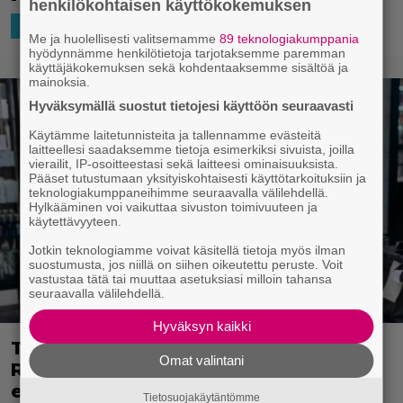
henkilökohtaisen käyttökokemuksen
21.6.2024 14:01
Jesse Raatikainen
HOLLYWOOD
Me ja huolellisesti valitsemamme
89 teknologiakumppania
hyödynnämme henkilötietoja tarjotaksemme paremman
käyttäjäkokemuksen sekä kohdentaaksemme sisältöä ja
mainoksia.
Hyväksymällä suostut tietojesi käyttöön seuraavasti
Käytämme laitetunnisteita ja tallennamme evästeitä
laitteellesi saadaksemme tietoja esimerkiksi sivuista, joilla
vierailit, IP-osoitteestasi sekä laitteesi ominaisuuksista.
Pääset tutustumaan yksityiskohtaisesti käyttötarkoituksiin ja
teknologiakumppaneihimme seuraavalla välilehdellä.
Hylkääminen voi vaikuttaa sivuston toimivuuteen ja
käytettävyyteen.
Jotkin teknologiamme voivat käsitellä tietoja myös ilman
suostumusta, jos niillä on siihen oikeutettu peruste. Voit
vastustaa tätä tai muuttaa asetuksiasi milloin tahansa
seuraavalla välilehdellä.
Hyväksyn kaikki
Tämän kohtauksen kuvaamista Alan
Omat valintani
Rickman vihasi Rakkautta vain -
elokuvassa: ”Rowan Atkinson otti
Tietosuojakäytäntömme