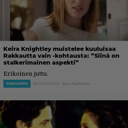
Keira Knightley muistelee kuuluisaa
Rakkautta vain -kohtausta: ”Siinä on
stalkerimainen aspekti”
Erikoinen juttu.
26.12.2024 21:01
Jesse Raatikainen
EUROOPPA