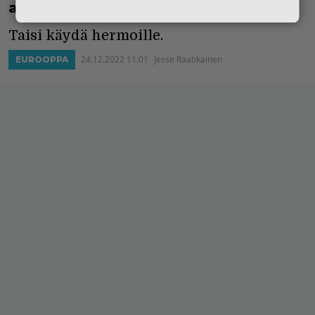
aikansa”
Taisi käydä hermoille.
24.12.2022 11:01
Jesse Raatikainen
EUROOPPA