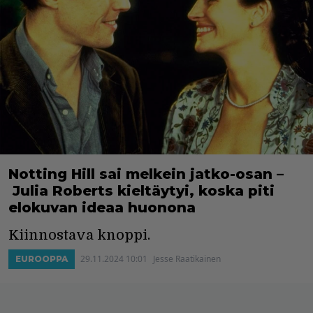
Notting Hill sai melkein jatko-osan –
Julia Roberts kieltäytyi, koska piti
elokuvan ideaa huonona
Kiinnostava knoppi.
29.11.2024 10:01
Jesse Raatikainen
EUROOPPA