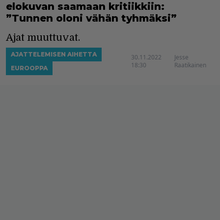
elokuvan saamaan kritiikkiin:
”Tunnen oloni vähän tyhmäksi”
Ajat muuttuvat.
AJATTELEMISEN AIHETTA
30.11.2022
Jesse
18:30
Raatikainen
EUROOPPA