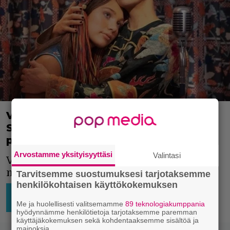
Voihan mätä vattu sentään! –
Surkeimpien elokuvateosten
palkinnot on taas jaettu
Arvostamme yksityisyyttäsi
Valintasi
Voi rähmän rähmä! Palkintoja on
nimittäin jaettu.
Tarvitsemme suostumuksesi tarjotaksemme
henkilökohtaisen käyttökokemuksen
HOLLYWOOD
MAAILMALTA
24.4.2021
Niko
16:31
Ikonen
Me ja huolellisesti valitsemamme
89 teknologiakumppania
SUORATOISTO
hyödynnämme henkilötietoja tarjotaksemme paremman
käyttäjäkokemuksen sekä kohdentaaksemme sisältöä ja
mainoksia.