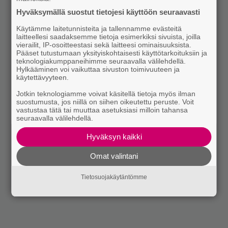
Hyväksymällä suostut tietojesi käyttöön seuraavasti
Käytämme laitetunnisteita ja tallennamme evästeitä
laitteellesi saadaksemme tietoja esimerkiksi sivuista, joilla
vierailit, IP-osoitteestasi sekä laitteesi ominaisuuksista.
Pääset tutustumaan yksityiskohtaisesti käyttötarkoituksiin ja
teknologiakumppaneihimme seuraavalla välilehdellä.
Hylkääminen voi vaikuttaa sivuston toimivuuteen ja
käytettävyyteen.
Jotkin teknologiamme voivat käsitellä tietoja myös ilman
suostumusta, jos niillä on siihen oikeutettu peruste. Voit
vastustaa tätä tai muuttaa asetuksiasi milloin tahansa
seuraavalla välilehdellä.
Hyväksyn kaikki
Omat valintani
Tietosuojakäytäntömme