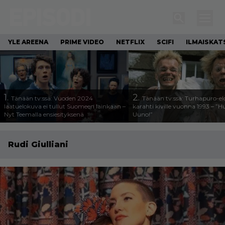
YLE AREENA
PRIME VIDEO
NETFLIX
SCIFI
ILMAISKAT
1.
2.
Tänään tv:ssä: Vuoden 2024
Tänään tv:ssä: Turhapuro-e
laatuelokuva ei tullut Suomeen lainkaan –
karahti kiville vuonna 1993 – ”
Nyt Teemalla ensiesityksenä
Uuno!”
Rudi Giulliani