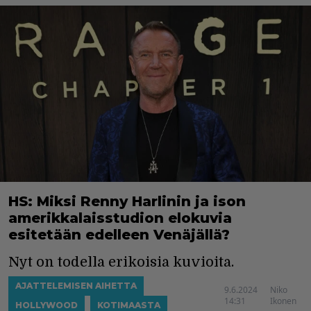
HS: Miksi Renny Harlinin ja ison
amerikkalaisstudion elokuvia
esitetään edelleen Venäjällä?
Nyt on todella erikoisia kuvioita.
AJATTELEMISEN AIHETTA
9.6.2024
Niko
14:31
Ikonen
HOLLYWOOD
KOTIMAASTA