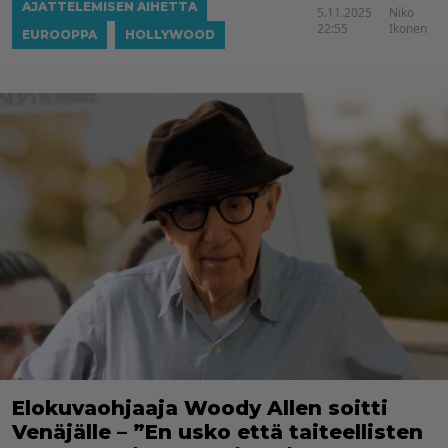
AJATTELEMISEN AIHETTA
5.11.2025
Niko
22:55
Ikonen
EUROOPPA
HOLLYWOOD
Elokuvaohjaaja Woody Allen soitti
Venäjälle – ”En usko että taiteellisten