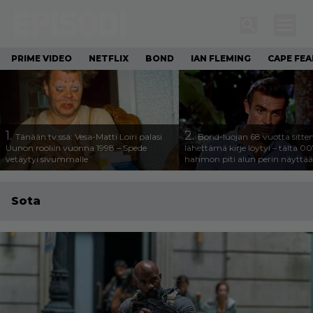
PRIME VIDEO
NETFLIX
BOND
IAN FLEMING
CAPE FEA
1.
2.
Tänään tv:ssä: Vesa-Matti Loiri palasi
Bond-luojan 68 vuotta sitte
Uunon rooliin vuonna 1998 – Spede
lähettämä kirje löytyi – tältä 00
vetäytyi sivummalle
hahmon piti alun perin näyttää
Sota