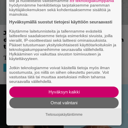
Me ja huolellisesti valitsemamme
89 teknologiakumppania
hyödynnämme henkilötietoja tarjotaksemme paremman
käyttäjäkokemuksen sekä kohdentaaksemme sisältöä ja
mainoksia.
Hyväksymällä suostut tietojesi käyttöön seuraavasti
Käytämme laitetunnisteita ja tallennamme evästeitä
Jenkkisoltut vs. vietnamilaiset
laitteellesi saadaksemme tietoja esimerkiksi sivuista, joilla
dinosaurukset – katso Primitive Warin
vierailit, IP-osoitteestasi sekä laitteesi ominaisuuksista.
Pääset tutustumaan yksityiskohtaisesti käyttötarkoituksiin ja
traileri
teknologiakumppaneihimme seuraavalla välilehdellä.
Hylkääminen voi vaikuttaa sivuston toimivuuteen ja
Tämä vaikuttaa todella hauskalta.
käytettävyyteen.
29.7.2025 10:15
Niko Ikonen
Jotkin teknologiamme voivat käsitellä tietoja myös ilman
HOLLYWOOD
suostumusta, jos niillä on siihen oikeutettu peruste. Voit
vastustaa tätä tai muuttaa asetuksiasi milloin tahansa
seuraavalla välilehdellä.
Hyväksyn kaikki
Omat valintani
Tietosuojakäytäntömme