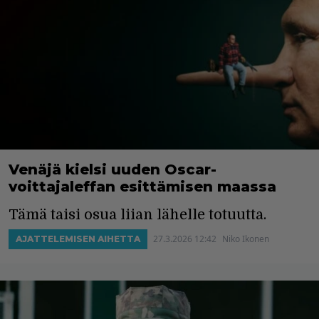
Venäjä kielsi uuden Oscar-
voittajaleffan esittämisen maassa
Tämä taisi osua liian lähelle totuutta.
27.3.2026 12:42
Niko Ikonen
AJATTELEMISEN AIHETTA