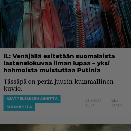
IL: Venäjällä esitetään suomalaista
lastenelokuvaa ilman lupaa – yksi
hahmoista muistuttaa Putinia
Tässäpä on perin juurin kummallinen
kuvio.
AJATTELEMISEN AIHETTA
21.8.2024
Niko
18:31
Ikonen
SUOMILEFFA