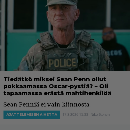
Tiedätkö miksei Sean Penn ollut
pokkaamassa Oscar-pystiä? – Oli
tapaamassa erästä mahtihenkilöä
Sean Penniä ei vain kiinnosta.
17.3.2026 15:33
Niko Ikonen
AJATTELEMISEN AIHETTA