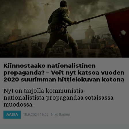
Kiinnostaako nationalistinen
propaganda? – Voit nyt katsoa vuoden
2020 suurimman hittielokuvan kotona
Nyt on tarjolla kommunistis-
nationalistista propagandaa sotaisassa
muodossa.
10.6.2024 16:02
Niko Ikonen
AASIA