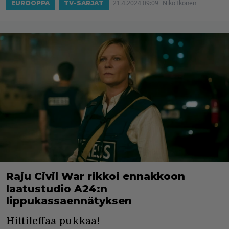
21.4.2024 09:09
Niko Ikonen
EUROOPPA
TV-SARJAT
Raju Civil War rikkoi ennakkoon
laatustudio A24:n
lippukassaennätyksen
Hittileffaa pukkaa!