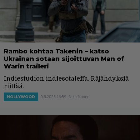
Rambo kohtaa Takenin – katso
Ukrainan sotaan sijoittuvan Man of
Warin traileri
Indiestudion indiesotaleffa. Räjähdyksiä
riittää.
9.6.2026 16:59
Niko Ikonen
HOLLYWOOD