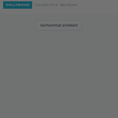
12.4.2024 19:18
Niko Ikonen
HOLLYWOOD
Artikkelien
Vanhemmat artikkelit
selaus