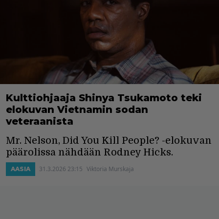
Kulttiohjaaja Shinya Tsukamoto teki
elokuvan Vietnamin sodan
veteraanista
Mr. Nelson, Did You Kill People? -elokuvan
päärolissa nähdään Rodney Hicks.
31.3.2026 23:15
Viktoria Murskaja
AASIA