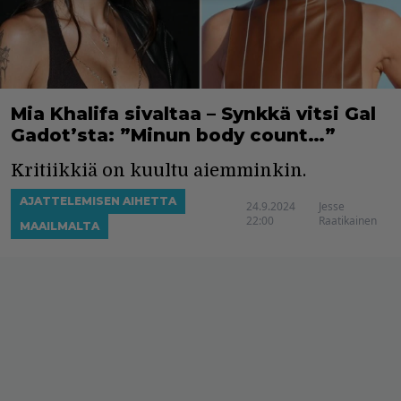
Mia Khalifa sivaltaa – Synkkä vitsi Gal
Gadot’sta: ”Minun body count…”
Kritiikkiä on kuultu aiemminkin.
AJATTELEMISEN AIHETTA
24.9.2024
Jesse
22:00
Raatikainen
MAAILMALTA