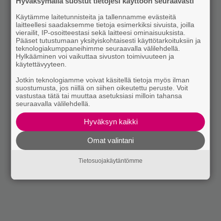
Hyväksymällä suostut tietojesi käyttöön seuraavasti
Käytämme laitetunnisteita ja tallennamme evästeitä
laitteellesi saadaksemme tietoja esimerkiksi sivuista, joilla
vierailit, IP-osoitteestasi sekä laitteesi ominaisuuksista.
Pääset tutustumaan yksityiskohtaisesti käyttötarkoituksiin ja
teknologiakumppaneihimme seuraavalla välilehdellä.
Hylkääminen voi vaikuttaa sivuston toimivuuteen ja
käytettävyyteen.
Jotkin teknologiamme voivat käsitellä tietoja myös ilman
suostumusta, jos niillä on siihen oikeutettu peruste. Voit
vastustaa tätä tai muuttaa asetuksiasi milloin tahansa
seuraavalla välilehdellä.
Hyväksyn kaikki
Omat valintani
Tietosuojakäytäntömme