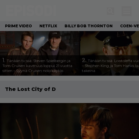
PRIME VIDEO
NETFLIX
BILLY BOB THORNTON
COEN-VE
1.
2.
Tänään tv:ssä: Steven Spielbergin ja
Tänään tv:ssä: Loistoleffa vu
Tom Cruisen kaveruus loppui 21 vuotta
– Stephen King ja Tom Hanks l
sitten – Syynä Cruisen nolo käytös
takeina
The Lost City of D