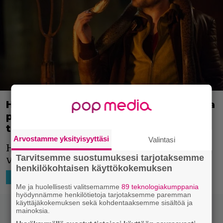
Harry Potter -stara Daniel Radcliffesta
pahis Oscar-voittajan tähdittämään
toimintakomediaan
Arvostamme yksityisyyttäsi
Valintasi
Harry Potter jatkaa
Tarvitsemme suostumuksesi tarjotaksemme
valkokangaspahistelua.
henkilökohtaisen käyttökokemuksen
23.3.2021 16:31
Niko Ikonen
HOLLYWOOD
Me ja huolellisesti valitsemamme
89 teknologiakumppania
hyödynnämme henkilötietoja tarjotaksemme paremman
käyttäjäkokemuksen sekä kohdentaaksemme sisältöä ja
mainoksia.