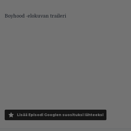
Boyhood -elokuvan traileri
Lisää Episodi Googlen suosituksi lähteeksi