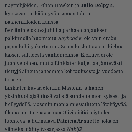
näyttelijöiden, Ethan Hawken ja
Julie Delpyn
,
kypsyvän ja ikääntyvän samaa tahtia
päähenkilöiden kanssa.
Berliinin elokuvajuhlilla parhaan ohjauksen
palkinnolla huomioitu
Boyhood
ei ole vain erään
pojan kehityskertomus. Se on koskettava tutkielma
lapsen suhteesta vanhempiinsa. Elokuva ei ole
juonivetoinen, mutta Linklater kuljettaa jäntevästi
tiettyjä aiheita ja teemoja kohtauksesta ja vuodesta
toiseen.
Linklater kuvaa etenkin Masonin ja hänen
yksinhuoltajaäitinsä välistä suhdetta monisyisesti ja
hellyydellä. Masonin monia miessuhteita läpikäyvää,
fiksua mutta epävarmaa Olivia-äitiä näyttelee
luonteva ja hurmaava
Patricia Arquette
, joka on
viimeksi nähty tv-sarjassa
Näkijä
.