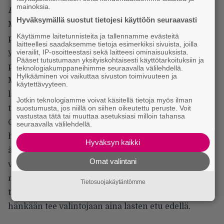
mainoksia.
Boyhood
alkaa suurella muutoksella kuusivuotiaan
Hyväksymällä suostut tietojesi käyttöön seuraavasti
Masonin elämässä: hänen äitinsä jättää sen hetkisen
Käytämme laitetunnisteita ja tallennamme evästeitä
poikaystävänsä ja päättää hankkia
laitteellesi saadaksemme tietoja esimerkiksi sivuista, joilla
vierailit, IP-osoitteestasi sekä laitteesi ominaisuuksista.
yliopistotutkinnon. Perhe aloittaa alusta uudella
Pääset tutustumaan yksityiskohtaisesti käyttötarkoituksiin ja
paikkakunnalla, Houstonissa. Samaan aikaan
teknologiakumppaneihimme seuraavalla välilehdellä.
Hylkääminen voi vaikuttaa sivuston toimivuuteen ja
Masonin isä (Hawke) tekee yllättäen paluun
käytettävyyteen.
lastensa, Masonin ja isosisko Samanthan (ohjaajan
Jotkin teknologiamme voivat käsitellä tietoja myös ilman
suostumusta, jos niillä on siihen oikeutettu peruste. Voit
tytär
Lorelei Linklater
), elämään.
vastustaa tätä tai muuttaa asetuksiasi milloin tahansa
Oliviaa Alaskasta palanneen ex-miehen
seuraavalla välilehdellä.
huolettomuus harmittaa. Pienen Masonin arjessa
Hyväksyn kaikki
äiti edustaa pysyvyyttä ja suunnitelmallisuutta, isä
Omat valintani
välillä vastuutontakin elämäniloa. Asetelmat toki
muuttuvat vuosien varrella moneen kertaan. Olivia
Tietosuojakäytäntömme
toistaa samoja virheitä miessuhteesta toiseen, eikä
hänkään tee valintojaan aina lasten etu edellä.