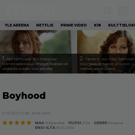
YLE AREENA
NETFLIX
PRIME VIDEO
K18
KULTTIELOK
1.
2.
Nyt Netflixissä: 180 miljoonan
Tänän tv:ssä: Esko Salminen 
toimintaseikkailu – Margot Robbie vei
Silvo tekevät hienot pääroolit 
seksikohtauksen liian pitkälle
menestyselokuvassa
Boyhood
9.10.2014 11:08
Niina Holm
MAA
Yhdysvallat
VUOSI
2014
GENRE
Draama
ENSI-ILTA
10.10.2014