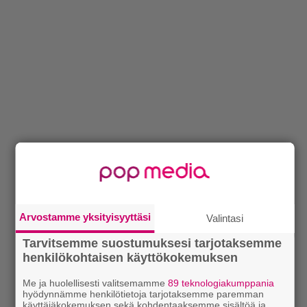
Arvostamme yksityisyyttäsi
Valintasi
Tarvitsemme suostumuksesi tarjotaksemme
henkilökohtaisen käyttökokemuksen
Me ja huolellisesti valitsemamme
89 teknologiakumppania
hyödynnämme henkilötietoja tarjotaksemme paremman
käyttäjäkokemuksen sekä kohdentaaksemme sisältöä ja