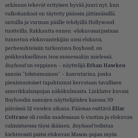
arkisuus tekevät erityisen hyvää juuri nyt, kun
valkokankaat on täytetty pääosin jättimäisillä,
ontoilla ja varman päälle tehdyillä Hollywood-
tuotteilla. Rakkautta ennen -elokuvasarjastaan
tunnetun elokuvantekijän uusi elokuva,
perhesuhteisiin tarkentava Boyhood, on
poikkeuksellinen teos monessakin mielessä.
Boyhood
on eeppinen – näyttelijä
Ethan Hawken
sanoin ”tolstoimainen” – kasvutarina, jonka
pienimuotoiset tapahtumat kerrotaan tavallisen
amerikkalaispojan näkökulmasta. Linklater kuvasi
Boyhoodin samojen näyttelijöiden kanssa 39
päivässä 12 vuoden aikana. Pääosaa esittävä
Ellar
Coltrane
oli roolin saadessaan 6-vuotias ja elokuvan
valmistuessa täysi-ikäinen.
Boyhood
todistaa
kiehtovasti paitsi elokuvan Mason-pojan myös