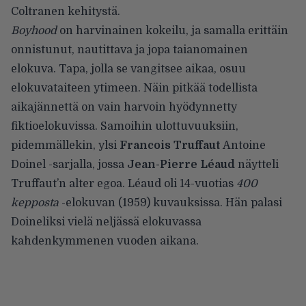
Coltranen kehitystä.
Boyhood
on harvinainen kokeilu, ja samalla erittäin
onnistunut, nautittava ja jopa taianomainen
elokuva. Tapa, jolla se vangitsee aikaa, osuu
elokuvataiteen ytimeen. Näin pitkää todellista
aikajännettä on vain harvoin hyödynnetty
fiktioelokuvissa. Samoihin ulottuvuuksiin,
pidemmällekin, ylsi
Francois Truffaut
Antoine
Doinel -sarjalla, jossa
Jean-Pierre Léaud
näytteli
Truffaut’n alter egoa. Léaud oli 14-vuotias
400
kepposta
-elokuvan (1959) kuvauksissa. Hän palasi
Doineliksi vielä neljässä elokuvassa
kahdenkymmenen vuoden aikana.