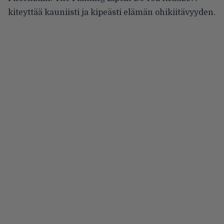
kiteyttää kauniisti ja kipeästi elämän ohikiitävyyden.