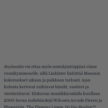
Boyhoodin
voi ottaa myös nostalgiatrippinä viime
vuosikymmenelle, sillä Linklater linkittää Masonin
kokemukset aikaan ja paikkaan tarkasti. Ajan
kulusta kertovat vaihtuvat bändit, vaatteet ja
viestintätavat. Elokuvan musiikkiraidalla kuullaan
2000-luvun indiebändejä Wilcosta Arcade Fireen ja
Phoenixiin. The Flaming Lipsin
Do You Realize??