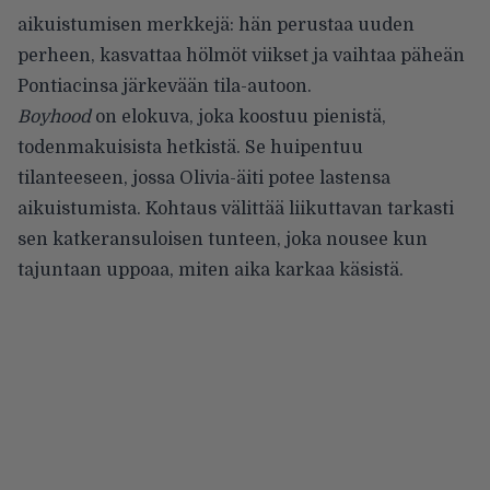
aikuistumisen merkkejä: hän perustaa uuden
perheen, kasvattaa hölmöt viikset ja vaihtaa päheän
Pontiacinsa järkevään tila-autoon.
Boyhood
on elokuva, joka koostuu pienistä,
todenmakuisista hetkistä. Se huipentuu
tilanteeseen, jossa Olivia-äiti potee lastensa
aikuistumista. Kohtaus välittää liikuttavan tarkasti
sen katkeransuloisen tunteen, joka nousee kun
tajuntaan uppoaa, miten aika karkaa käsistä.