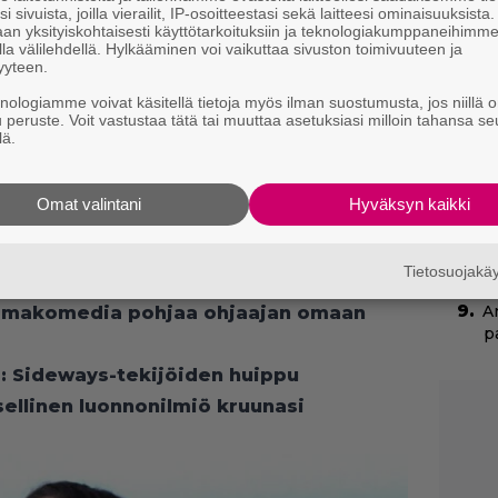
i sivuista, joilla vierailit, IP-osoitteestasi sekä laitteesi ominaisuuksista
”
an yksityiskohtaisesti käyttötarkoituksiin ja teknologiakumppaneihimm
la välilehdellä. Hylkääminen voi vaikuttaa sivuston toimivuuteen ja
s
yyteen.
s
knologiamme voivat käsitellä tietoja myös ilman suostumusta, jos niillä o
u peruste. Voit vastustaa tätä tai muuttaa asetuksiasi milloin tahansa se
C
lä.
k
t
Omat valintani
Hyväksyn kaikki
C
N
pu
Tietosuojak
: Kun kaksi miestä ja lapsi päätyy
A
aamakomedia pohjaa ohjaajan omaan
p
: Sideways-tekijöiden huippu
llinen luonnonilmiö kruunasi