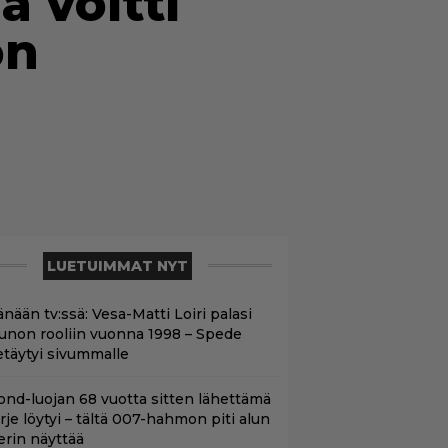
 voitti
on
LUETUIMMAT NYT
nään tv:ssä: Vesa-Matti Loiri palasi
unon rooliin vuonna 1998 – Spede
etäytyi sivummalle
ond-luojan 68 vuotta sitten lähettämä
irje löytyi – tältä 007-hahmon piti alun
erin näyttää