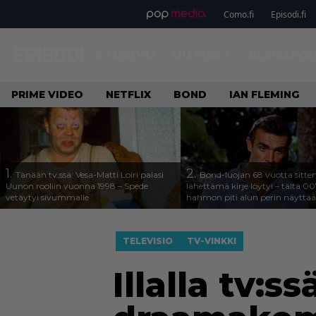
Como.fi
Episodi.fi
ETUSIVU
UUTISET
ELOKUVA
PRIME VIDEO
NETFLIX
BOND
IAN FLEMING
1.
2.
Tänään tv:ssä: Vesa-Matti Loiri palasi
Bond-luojan 68 vuotta sitte
Uunon rooliin vuonna 1998 – Spede
lähettämä kirje löytyi – tältä 00
vetäytyi sivummalle
hahmon piti alun perin näyttää
TELEVISIO
TV-VINKKI
Illalla tv:s