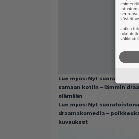
esimerkiks
tutustuma
seuraaval
käytettäv
Jotkin te
oikeutett
välilehdel
Lue myös:
Nyt suoratoistona
samaan kotiin – lämmin dr
elämään
Lue myös:
Nyt suoratoistona
draamakomedia – poikkeukse
kuvaukset