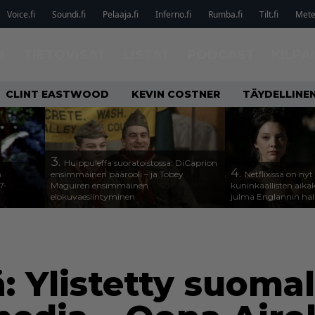
Voice.fi
Soundi.fi
Pelaaja.fi
Inferno.fi
Rumba.fi
Tilt.fi
Metel
T
TIETOVISAT
LISTAT
PODCAST
KILPA
CLINT EASTWOOD
KEVIN COSTNER
TÄYDELLINE
3.
Huippuleffa suoratoistossa: DiCaprion
4.
n
ensimmäinen päärooli – ja Tobey
Netflixissä on nyt
7-
Maguiren ensimmäinen
kuninkaallisten aika
elokuvaesiintyminen
julma Englannin halli
sä: Ylistetty suom