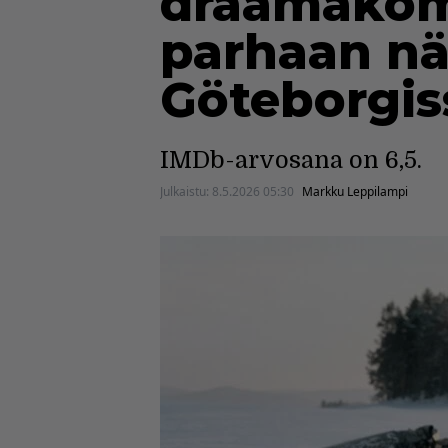
draamakome
parhaan nä
Göteborgis
IMDb-arvosana on 6,5.
Julkaistu:
8.5.2026 05:30
Markku Leppilampi