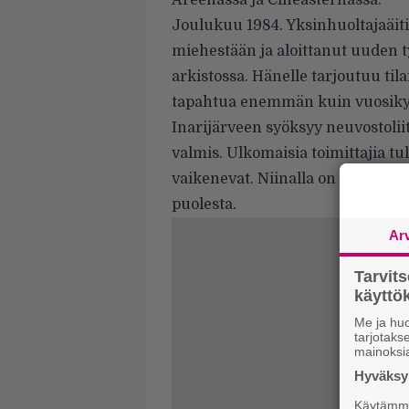
Areenassa ja Cineasternassa.
Joulukuu 1984. Yksinhuoltajaäiti
miehestään ja aloittanut uuden t
arkistossa. Hänelle tarjoutuu til
tapahtua enemmän kuin vuosik
Inarijärveen syöksyy neuvostolii
valmis. Ulkomaisia toimittajia tul
vaikenevat. Niinalla on käsissään 
puolesta.
Ar
Tarvit
käytt
Me ja huo
tarjotak
mainoksi
Hyväksym
Käytämme 