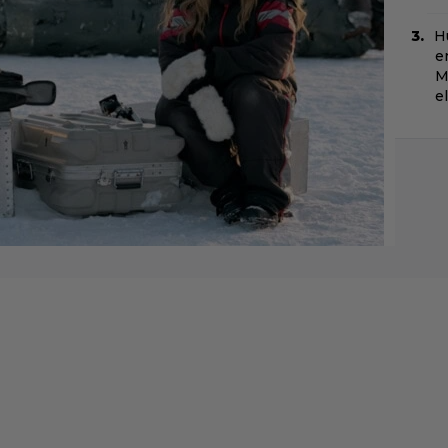
H
e
M
e