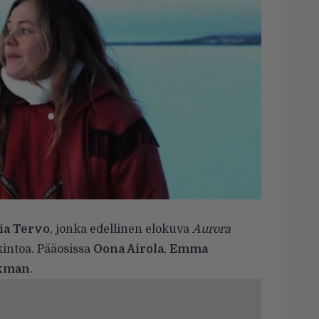
ia Tervo
, jonka edellinen elokuva
Aurora
kintoa. Pääosissa
Oona Airola
,
Emma
rkman
.