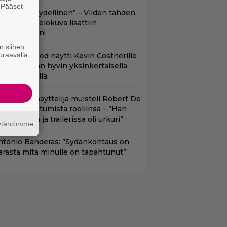
. Pääset
Lajissaan täydellinen” – Viiden tähden
e
cifitoimintaelokuva lisättiin
uoratoistoon!
n siihen
uraavalla
lint Eastwood näytti Kevin Costnerille
aapin paikan hyvin yksinkertaisella
oimenpiteellä
ape Fear -näyttelijä muisteli Robert De
iron paneutumista rooliinsa – ”Hän
hui kielillä ja trailerissa oli urkuri”
äytäntömme
ntonio Banderas: ”Sydänkohtaus on
arasta mitä minulle on tapahtunut”