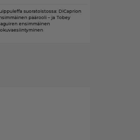
uippuleffa suoratoistossa: DiCaprion
nsimmäinen päärooli – ja Tobey
aguiren ensimmäinen
lokuvaesiintyminen