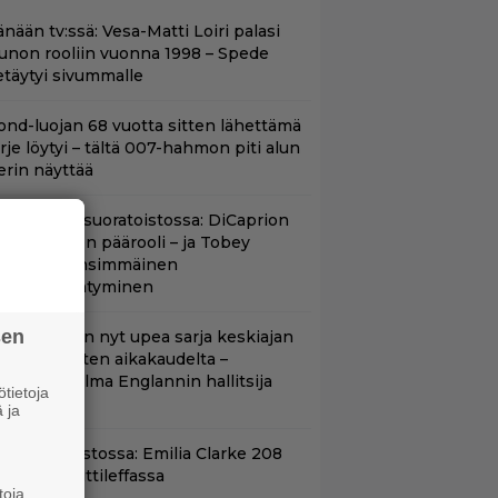
nään tv:ssä: Vesa-Matti Loiri palasi
unon rooliin vuonna 1998 – Spede
etäytyi sivummalle
ond-luojan 68 vuotta sitten lähettämä
irje löytyi – tältä 007-hahmon piti alun
erin näyttää
uippuleffa suoratoistossa: DiCaprion
nsimmäinen päärooli – ja Tobey
aguiren ensimmäinen
lokuvaesiintyminen
sen
etflixissä on nyt upea sarja keskiajan
uninkaallisten aikakaudelta –
eskiössä julma Englannin hallitsija
tietoja
enrik VIII
 ja
yt suoratoistossa: Emilia Clarke 208
iljoonan hittileffassa
toja