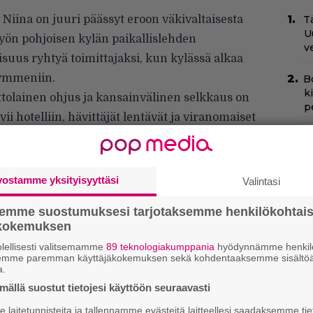
 Niina on juuri päässyt eroon väkivaltaisesta
Tä
U
yön pohjoisen kylän paikallislehden
v
aisuus ryhtyä toimittajaksi, kun kylässä alkaa
ymmeniin.
B
k
ttolainen ohjus ja kansainvälinen selkkaus on
p
vii hotelliin, hävittäjät lentävät ja viranomaiset
juttu, jos hän vain uskaltaa taistella sen
H
e
M
vostamme yksityisyyttäsi
e
Valintasi
semme suostumuksesi tarjotaksemme henkilökohtai
N
ökokemuksen
k
k
lellisesti valitsemamme
89 teknologiakumppania
hyödynnämme henkilö
H
semme paremman käyttäjäkokemuksen sekä kohdentaaksemme sisältöä
a.
N
ällä suostut tietojesi käyttöön seuraavasti
m
laitetunnisteita ja tallennamme evästeitä laitteellesi saadaksemme tie