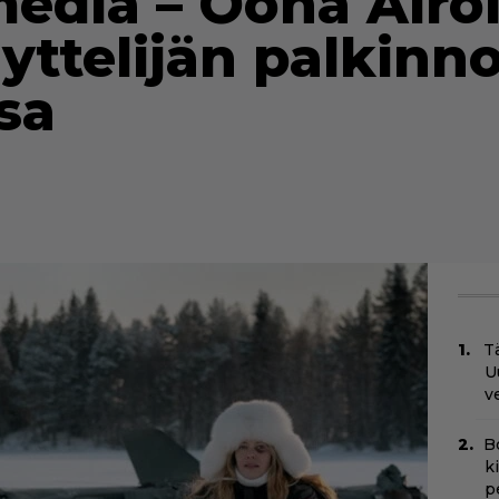
dia – Oona Airola
yttelijän palkinn
sa
Tä
U
v
B
k
p