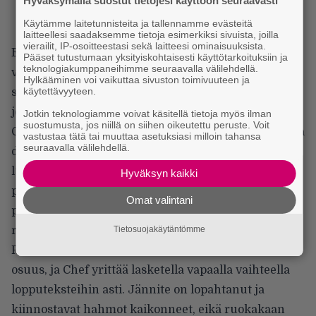
Hyväksymällä suostut tietojesi käyttöön seuraavasti
Käytämme laitetunnisteita ja tallennamme evästeitä
laitteellesi saadaksemme tietoja esimerkiksi sivuista, joilla
vierailit, IP-osoitteestasi sekä laitteesi ominaisuuksista.
Elokuvan alkupuoli on yksinkertaisesti rakastettava,
Pääset tutustumaan yksityiskohtaisesti käyttötarkoituksiin ja
teknologiakumppaneihimme seuraavalla välilehdellä.
vaikka paikoin vallitseekin kiusaannuttava tunne
Hylkääminen voi vaikuttaa sivuston toimivuuteen ja
käytettävyyteen.
siitä, että kyseessä on sosiaalisen median käyttöön
johdatteleva opetusvideo keski-iän ohittaneille, kun
Jotkin teknologiamme voivat käsitellä tietoja myös ilman
suostumusta, jos niillä on siihen oikeutettu peruste. Voit
Casperin 10-vuotias poika letkauttelee somesanastoa
vastustaa tätä tai muuttaa asetuksiasi milloin tahansa
seuraavalla välilehdellä.
diginatiivin välittömyydellä ja auttaa isäänsä
luomaan käyttäjätilejä. Casper vuorostaan opastaa
Hyväksyn kaikki
perijäänsä arvostamaan hyvää ruokaa ja ottaa
Omat valintani
pikkuvanhan ipanan mukaan
ruokarekkabisnekseen.
Tietosuojakäytäntömme
Puolivälin jälkeen alkaa pitkäveteinen road trip -
osuus, ja Chef yrittää lasketella vapaalla vaihteella
lopputeksteihin asti. Jännite on lopahtanut ja
kiinnostavat hahmot kaikonneet, eikä ruokakaan