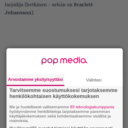
tarjoilija (hetkinen – sehän on
Scarlett
Johansson
).
Arvostamme yksityisyyttäsi
Valintasi
Tarvitsemme suostumuksesi tarjotaksemme
henkilökohtaisen käyttökokemuksen
Me ja huolellisesti valitsemamme
89 teknologiakumppania
hyödynnämme henkilötietoja tarjotaksemme paremman
käyttäjäkokemuksen sekä kohdentaaksemme sisältöä ja
mainoksia.