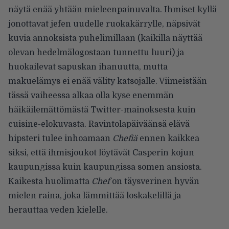
näytä enää yhtään mieleenpainuvalta. Ihmiset kyllä
jonottavat jefen uudelle ruokakärrylle, näpsivät
kuvia annoksista puhelimillaan (kaikilla näyttää
olevan hedelmälogostaan tunnettu luuri) ja
huokailevat sapuskan ihanuutta, mutta
makuelämys ei enää välity katsojalle. Viimeistään
tässä vaiheessa alkaa olla kyse enemmän
häikäilemättömästä Twitter-mainoksesta kuin
cuisine-elokuvasta. Ravintolapäiväänsä elävä
hipsteri tulee inhoamaan
Chefiä
ennen kaikkea
siksi, että ihmisjoukot löytävät Casperin kojun
kaupungissa kuin kaupungissa somen ansiosta.
Kaikesta huolimatta
Chef
on täysverinen hyvän
mielen raina, joka lämmittää loskakelillä ja
herauttaa veden kielelle.