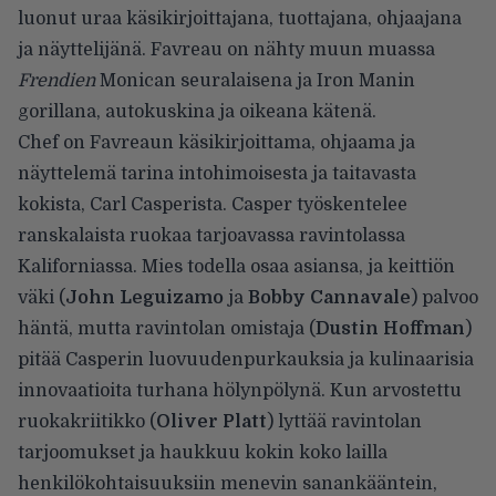
luonut uraa käsikirjoittajana, tuottajana, ohjaajana
ja näyttelijänä. Favreau on nähty muun muassa
Frendien
Monican seuralaisena ja Iron Manin
gorillana, autokuskina ja oikeana kätenä.
Chef on Favreaun käsikirjoittama, ohjaama ja
näyttelemä tarina intohimoisesta ja taitavasta
kokista, Carl Casperista. Casper työskentelee
ranskalaista ruokaa tarjoavassa ravintolassa
Kaliforniassa. Mies todella osaa asiansa, ja keittiön
väki (
John Leguizamo
ja
Bobby Cannavale
) palvoo
häntä, mutta ravintolan omistaja (
Dustin Hoffman
)
pitää Casperin luovuudenpurkauksia ja kulinaarisia
innovaatioita turhana hölynpölynä. Kun arvostettu
ruokakriitikko (
Oliver Platt
) lyttää ravintolan
tarjoomukset ja haukkuu kokin koko lailla
henkilökohtaisuuksiin menevin sanankääntein,