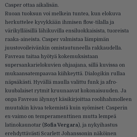
Casper ottaa aikalisän.
Ruoan tuoksun voi melkein tuntea, kun elokuva
herkuttelee kyvykkään ihmisen flow-tilalla ja
värikylläisillä lähikuvilla ensiluokkaisista, tuoreista
raaka-aineista. Casper valmistaa lämpimän
juustovoileivänkin omistautuneella rakkaudella.
Favreau taitaa hyötyä kokemuksistaan
supersankarielokuvien ohjaajana, sillä kuvissa on
mukaansatempaavaa kiihkeyttä. Dialogikin rullaa
näpsäkästi. Hyvällä maulla valittu funk ja afro-
kuubalaiset rytmit kruunaavat kokonaisuuden. Ja
onpa Favreau älynnyt käsikirjoittaa roolihahmolleen
muutakin kivaa tekemistä kuin syömiset: Casperin
ex-vaimo on temperamenttinen mutta lempeä
latinokaunotar (
Sofia Vergara
), ja nykyihastus
erehdyttävästi Scarlett Johanssonin näköinen