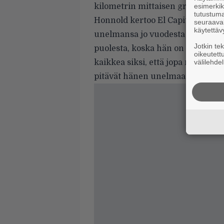
kilometrin mittaisen graniittise
esimerkiks
tutustuma
Honnold kertoo El Capitanin hui
seuraaval
käytettäv
unelmansa jo vuodesta 2009 saak
Jotkin te
puolesta, koska hän on niin kiin
oikeutett
kaikkea siksi, että jopa muut dok
välilehdel
pitävät hänen unelmaansa liian v