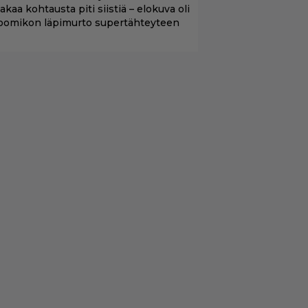
aakaa kohtausta piti siistiä – elokuva oli
oomikon läpimurto supertähteyteen