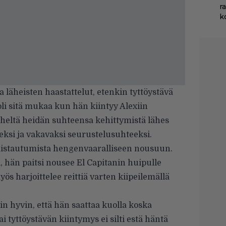
r
k
a läheisten haastattelut, etenkin tyttöystävä
i sitä mukaa kun hän kiintyy Alexiin
eltä heidän suhteensa kehittymistä lähes
eksi ja vakavaksi seurustelusuhteeksi.
istautumista hengenvaaralliseen nousuun.
, hän paitsi nousee El Capitanin huipulle
ös harjoittelee reittiä varten kiipeilemällä
n hyvin, että hän saattaa kuolla koska
i tyttöystävän kiintymys ei silti estä häntä