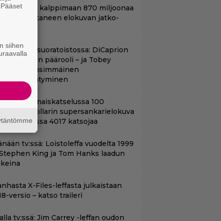
. Pääset
hjaaja lähti kalppimaan 870 miljoonaa
e
ollaria tuottaneen elokuvan jatko-
sasta
n siihen
uippuleffa suoratoistossa: DiCaprion
uraavalla
nsimmäinen päärooli – ja Tobey
aguiren ensimmäinen
lokuvaesiintyminen
ifihetki: Ilmaiskatselussa 100
iljoonan dollarin supersankarielokuva
äytäntömme
 sai Suomessa 4017 katsojaa
änään tv:ssä: Loistoleffa vuodelta 1999
 Stephen King ja Tom Hanks laadun
akeina
nhasta X-Files-leffasta julkaistaan
8-versio – katso traileri
lalla tv:ssä: Jim Carrey -leffan oudon