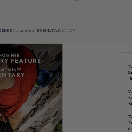
GENRE
Dokumentti
ENSI-ILTA
13.02.2019
T
S
1
Y
k
k
T
T
s