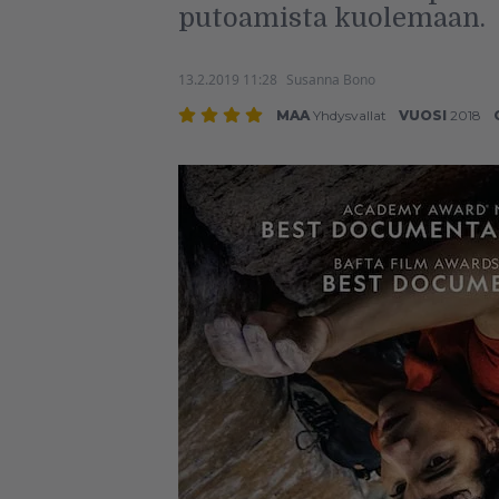
putoamista kuolemaan.
13.2.2019 11:28
Susanna Bono
MAA
Yhdysvallat
VUOSI
2018