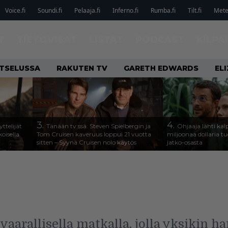
Voice.fi
Soundi.fi
Pelaaja.fi
Inferno.fi
Rumba.fi
Tilt.fi
Metel
T
TIETOVISAT
LISTAT
PODCAST
KILPA
ATSELUSSA
RAKUTEN TV
GARETH EDWARDS
EL
3.
4.
ttelijät
Tänään tv:ssä: Steven Spielbergin ja
Ohjaaja lähti k
koisella
Tom Cruisen kaveruus loppui 21 vuotta
miljoonaa dollaria t
sitten – Syynä Cruisen nolo käytös
jatko-osasta
aarallisella matkalla, jolla yksikin ha