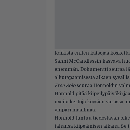
Kaikista eniten katsojaa kosketta
Sanni McCandlessin kasvava huol
enemmän. Dokumentti seuraa läh
alkutapaamisesta alkaen syvällis
Free Solo
seuraa Honnoldin valm
Honnold pitää kiipeilypäiväkirjaa
useita kertoja köysien varassa, my
ympäri maailmaa.
Honnold tuntuu tiedostavan oikei
tahansa kiipeämisen aikana. Se ta