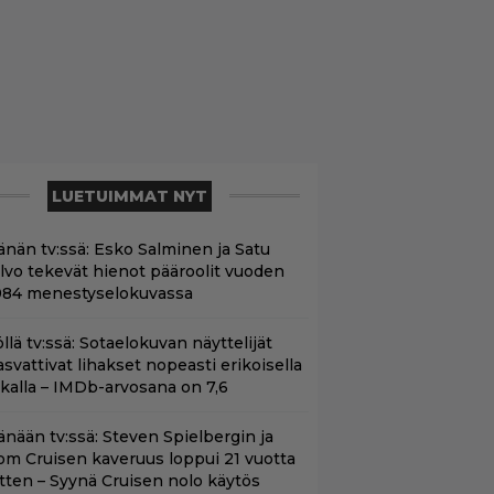
LUETUIMMAT NYT
änän tv:ssä: Esko Salminen ja Satu
ilvo tekevät hienot pääroolit vuoden
984 menestyselokuvassa
öllä tv:ssä: Sotaelokuvan näyttelijät
asvattivat lihakset nopeasti erikoisella
ikalla – IMDb-arvosana on 7,6
änään tv:ssä: Steven Spielbergin ja
om Cruisen kaveruus loppui 21 vuotta
itten – Syynä Cruisen nolo käytös