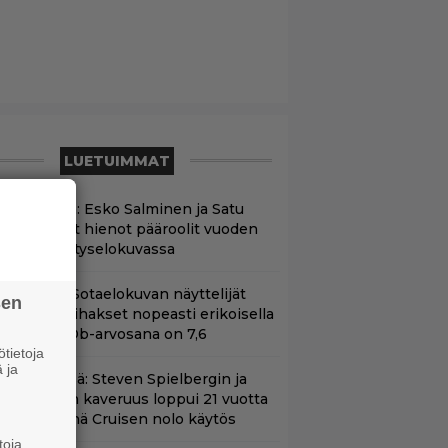
LUETUIMMAT
änän tv:ssä: Esko Salminen ja Satu
ilvo tekevät hienot pääroolit vuoden
984 menestyselokuvassa
llä tv:ssä: Sotaelokuvan näyttelijät
sen
asvattivat lihakset nopeasti erikoisella
ikalla – IMDb-arvosana on 7,6
tietoja
 ja
änään tv:ssä: Steven Spielbergin ja
om Cruisen kaveruus loppui 21 vuotta
itten – Syynä Cruisen nolo käytös
toja