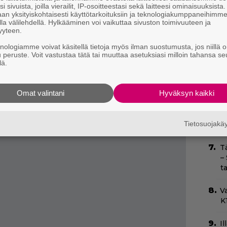
inämän El Capitanin huipulle ilman köyttä.
i sivuista, joilla vierailit, IP-osoitteestasi sekä laitteesi ominaisuuksista
O
an yksityiskohtaisesti käyttötarkoituksiin ja teknologiakumppaneihimm
d
pulle kiipeämisen ilman köysiä olleen hänen
la välilehdellä. Hylkääminen voi vaikuttaa sivuston toimivuuteen ja
o
yyteen.
ka. Katsoja alkaa jännittää Honnoldin
knologiamme voivat käsitellä tietoja myös ilman suostumusta, jos niillä o
nostava, erikoinen ja ainutlaatuinen. Ja ennen
H
u peruste. Voit vastustaa tätä tai muuttaa asetuksiasi milloin tahansa se
e
umentissa kuultavat free solo -kiipeilijät
lä.
M
aarallisena.
e
Omat valintani
Hyväksyn kaikki
Sc
m
Tietosuojak
–
T
–
t
Va
K1
Il