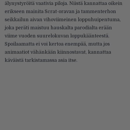
älynystyröitä vaativia piloja. Niistä kannattaa oikein
erikseen mainita Scrat-oravan ja tammenterhon
seikkailun aivan vihoviimeinen loppuhuipentuma,
joka peräti maistuu hauskalta parodialta erään
viime vuoden suurelokuvan loppukäänteestä.
Spoilaamatta ei voi kertoa enempää, mutta jos
animaatiot vähänkään kiinnostavat, kannattaa
käväistä tarkistamassa asia itse.