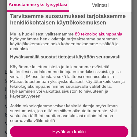
Arvostamme yksityisyyttäsi
Valintasi
Tarvitsemme suostumuksesi tarjotaksemme
henkilökohtaisen käyttökokemuksen
Me ja huolellisesti valitsemamme
89 teknologiakumppania
hyödynnämme henkilötietoja tarjotaksemme paremman
käyttäjäkokemuksen sekä kohdentaaksemme sisältöä ja
mainoksia.
Hyväksymällä suostut tietojesi käyttöön seuraavasti
Käytämme laitetunnisteita ja tallennamme evästeitä
laitteellesi saadaksemme tietoja esimerkiksi sivuista, joilla
Epäsuhtaisen kaksikon matka saa kuitenkin
vierailit, IP-osoitteestasi sekä laitteesi ominaisuuksista.
yllättävän käänteen. Sapelihammastiikerilauman
Pääset tutustumaan yksityiskohtaisesti käyttötarkoituksiin ja
teknologiakumppaneihimme seuraavalla välilehdellä.
hyökkäyksen seurauksena pieneen ihmisyhteisöön
Hylkääminen voi vaikuttaa sivuston toimivuuteen ja
käytettävyyteen.
kuuluva pikkulapsi on joutunut eroon
Jotkin teknologiamme voivat käsitellä tietoja myös ilman
vanhemmistaan, yksin luonnon armoille. Manfred ja
suostumusta, jos niillä on siihen oikeutettu peruste. Voit
Sid löytävät avuttoman käärön ja Sidin
vastustaa tätä tai muuttaa asetuksiasi milloin tahansa
seuraavalla välilehdellä.
vaatimuksesta syntyy päätös palauttaa lapsi takaisin
Hyväksyn kaikki
omiensa pariin. Potentiaalisen uhan suunnitelmalle