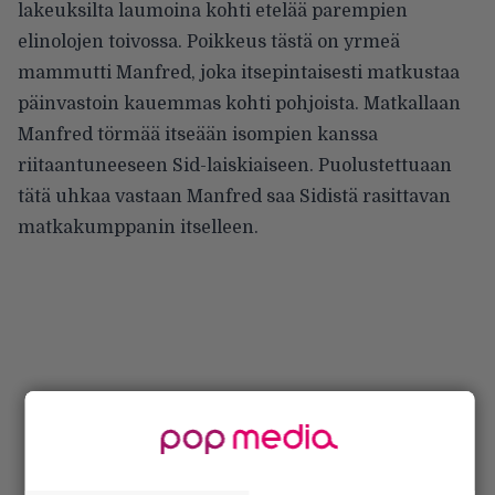
lakeuksilta laumoina kohti etelää parempien
elinolojen toivossa. Poikkeus tästä on yrmeä
mammutti Manfred, joka itsepintaisesti matkustaa
päinvastoin kauemmas kohti pohjoista. Matkallaan
Manfred törmää itseään isompien kanssa
riitaantuneeseen Sid-laiskiaiseen. Puolustettuaan
tätä uhkaa vastaan Manfred saa Sidistä rasittavan
matkakumppanin itselleen.