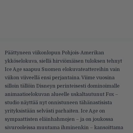
Päättyneen viikonlopun Pohjois-Amerikan
ykköselokuva, siellä hirviömäisen tuloksen tehnyt
Ice Age saapuu Suomen elokuvateattereihin vain
viikon viiveellä ensi perjantaina. Viime vuosina
silloin tällöin Disneyn perinteisesti dominoimalle
animaatioelokuvan alueelle uskaltautunut Fox –
studio näyttää nyt onnistuneen tähänastisista
yrityksistään selvästi parhaiten. Ice Age on
sympaattisten eläinhahmojen – ja on joukossa
sivurooleissa muutama ihminenkin – kansoittama