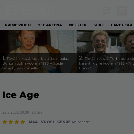
PRIME VIDEO
YLE AREENA
NETFLIX
SCIFI
CAPE FEAR
1.
2.
Tänään tv:ssä: Vesa-Matti Loiri palasi
Tänään tv:ssä: Turhapuro-e
Uunon rooliin vuonna 1998 – Spede
karahti kiville vuonna 1993 – ”
vetäytyi sivummalle
Uuno!”
Ice Age
22.3.2002 00:00
admin
MAA
VUOSI
GENRE
Animaatio