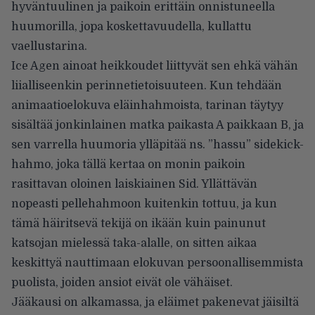
hyväntuulinen ja paikoin erittäin onnistuneella
huumorilla, jopa koskettavuudella, kullattu
vaellustarina.
Ice Agen ainoat heikkoudet liittyvät sen ehkä vähän
liialliseenkin perinnetietoisuuteen. Kun tehdään
animaatioelokuva eläinhahmoista, tarinan täytyy
sisältää jonkinlainen matka paikasta A paikkaan B, ja
sen varrella huumoria ylläpitää ns. ”hassu” sidekick-
hahmo, joka tällä kertaa on monin paikoin
rasittavan oloinen laiskiainen Sid. Yllättävän
nopeasti pellehahmoon kuitenkin tottuu, ja kun
tämä häiritsevä tekijä on ikään kuin painunut
katsojan mielessä taka-alalle, on sitten aikaa
keskittyä nauttimaan elokuvan persoonallisemmista
puolista, joiden ansiot eivät ole vähäiset.
Jääkausi on alkamassa, ja eläimet pakenevat jäisiltä