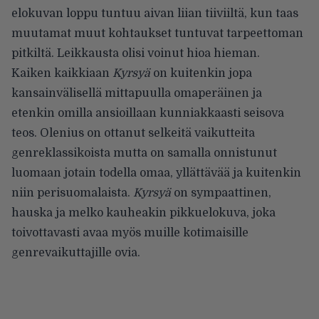
elokuvan loppu tuntuu aivan liian tiiviiltä, kun taas
muutamat muut kohtaukset tuntuvat tarpeettoman
pitkiltä. Leikkausta olisi voinut hioa hieman.
Kaiken kaikkiaan
Kyrsyä
on kuitenkin jopa
kansainvälisellä mittapuulla omaperäinen ja
etenkin omilla ansioillaan kunniakkaasti seisova
teos. Olenius on ottanut selkeitä vaikutteita
genreklassikoista mutta on samalla onnistunut
luomaan jotain todella omaa, yllättävää ja kuitenkin
niin perisuomalaista.
Kyrsyä
on sympaattinen,
hauska ja melko kauheakin pikkuelokuva, joka
toivottavasti avaa myös muille kotimaisille
genrevaikuttajille ovia.