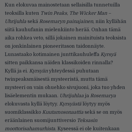
Kun elokuvaa mainostetaan sellaisilla tunnetuilla
teoksilla kuten
Twin Peaks
,
The Wicker Man –
Uhrijuhla
sekä
Rosemaryn painajainen
, niin kyllähän
siitä kauhufanin mielenkiinto herää. Onhan tämä
aika rohkea veto, sillä jokainen mainituista teoksista
on jonkinlainen pioneeritason taidonnäyte.
Lunastaako kotimainen junttikauhuleffa
Kyrsyä
sitten paikkansa näiden klassikoiden rinnalla?
Kyllä ja ei.
Kyrsyän
yhteydessä puhutaan
twinpeaksmäisestä mysteeristä, mutta tämä
mysteeri on vain ohuehko sivujuoni, joka tuo yhden
lisäelementin mukaan.
Uhrijuhlaa
ja
Rosemarya
elokuvasta kyllä löytyy.
Kyrsyästä
löytyy myös
suomiklassikko
Kuutamosonaattia
sekä se on myös
eräänlainen suomijunttiversio
Teksasin
moottorisahamurhista
. Kyseessä ei ole kuitenkaan