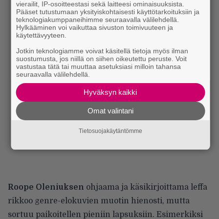
vierailit, IP-osoitteestasi sekä laitteesi ominaisuuksista.
Pääset tutustumaan yksityiskohtaisesti käyttötarkoituksiin ja
teknologiakumppaneihimme seuraavalla välilehdellä.
Hylkääminen voi vaikuttaa sivuston toimivuuteen ja
käytettävyyteen.
Jotkin teknologiamme voivat käsitellä tietoja myös ilman
suostumusta, jos niillä on siihen oikeutettu peruste. Voit
vastustaa tätä tai muuttaa asetuksiasi milloin tahansa
seuraavalla välilehdellä.
Hyväksyn kaikki
Omat valintani
Tietosuojakäytäntömme
Roope Oleniuksen
ohjaama ja käsikirjoittama leffa
rikkoo genre-elokuvien muotin hienosti, mutta
sortuu paikoitellen pieniin lapsuksiin. Esimerkiksi