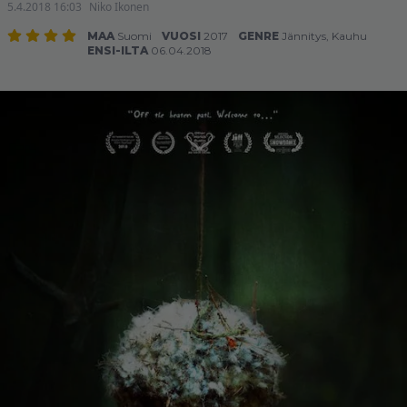
5.4.2018 16:03
Niko Ikonen
MAA
Suomi
VUOSI
2017
GENRE
Jännitys
,
Kauhu
ENSI-ILTA
06.04.2018