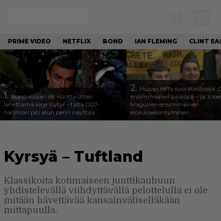
PRIME VIDEO
NETFLIX
BOND
IAN FLEMING
CLINT E
2.
Huippuleffa suoratoistossa: 
1.
Bond-luojan 68 vuotta sitten
ensimmäinen päärooli – ja Tobe
lähettämä kirje löytyi – tältä 007-
Maguiren ensimmäinen
hahmon piti alun perin näyttää
elokuvaesiintyminen
Kyrsyä – Tuftland
Klassikoita kotimaiseen junttikauhuun
yhdistelevällä viihdyttävällä pelottelulla ei ole
mitään hävettävää kansainväliselläkään
mittapuulla.