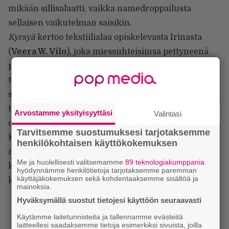
mikään sillisalaatti, vaikka namedroppailusta
sellaisen vaikutelman saisikin.
Kyrsyä
kertoo tekstiilialaa opiskelevasta Irinasta
(
Veera W. Vilo
), joka miessuhteisiinsa pettyneenä
pakenee idylliseen pikkukylään, Kyrsyään, josta on
tarjottu hänelle kesätyöpaikka. Saavuttuaan
syrjäiseen, metsän keskellä sijaitsevaan kylään, hän
tauaa pian tehneensä suuren virheen. Kylän asukit
Arvostamme yksityisyyttäsi
Valintasi
ovat toinen toistaan oudompia tapauksia.
Tarvitsemme suostumuksesi tarjotaksemme
Kyrsyäläiset ovat jymähtäneet jonnekin kaukaiseen
henkilökohtaisen käyttökokemuksen
menneisyyteen, jossa ei ole poliittisesta
Me ja huolellisesti valitsemamme
89 teknologiakumppania
korrektiudesta, tasa-arvosta tai naisten oikeuksista
hyödynnämme henkilötietoja tarjotaksemme paremman
käyttäjäkokemuksen sekä kohdentaaksemme sisältöä ja
kuultukaan.
mainoksia.
Hyväksymällä suostut tietojesi käyttöön seuraavasti
Käytämme laitetunnisteita ja tallennamme evästeitä
laitteellesi saadaksemme tietoja esimerkiksi sivuista, joilla