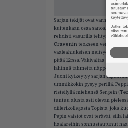
esimerkiks
tutustuma
seuraaval
käytettäv
Sarjan tekijät ovat varmasti tieto
Jotkin te
kuitenkaan osaa sanoa, onko elok
oikeutett
välilehdel
rehdisti vasurilla tehtyä saippu
Cravenin
teokseen verrattuna nii
vaaleahiuksisen neitsyen kaulaa. 
pitää 12:ssa. Väkivaltaa ei ole n
lähinnä tahmeita näppejä valkoise
Juoni kytkeytyy sarjan tapahtumi
ummikkokin pysyy perillä. Peppi
risteilyllä miehensä Sergein (
Ter
tuntuu alusta asti olevan pielessä
diilerikollegasta Topista, joka k
Pepin vaistot ovat terävät, sillä 
haalareihin sonnustautunut naam