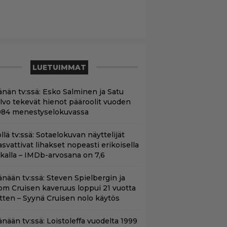
LUETUIMMAT
änän tv:ssä: Esko Salminen ja Satu
ilvo tekevät hienot pääroolit vuoden
984 menestyselokuvassa
llä tv:ssä: Sotaelokuvan näyttelijät
asvattivat lihakset nopeasti erikoisella
ikalla – IMDb-arvosana on 7,6
änään tv:ssä: Steven Spielbergin ja
om Cruisen kaveruus loppui 21 vuotta
itten – Syynä Cruisen nolo käytös
änään tv:ssä: Loistoleffa vuodelta 1999