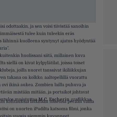
i odottaakin, ja sen voisi tiivistää sanoihin
simmäisestä tulee kuin tuleekin eräs
s lähinnä kuolleena syntynyt ajatus hyödyntää
ria”.
 kuitenkin huolissani siitä, millainen kuva
ta siellä on kivat kylpylätilat, joissa toiset
 klubeja, joilla nuoret tanssivat ikiliikkujan
oven takana on kolkko, aaltopellillä vuorattu
 ovi ikinä aukea. Zombien lailla puhuva ja
etävän mistään mitään, ja portaikot johtavat
opputulos muistuttaa
M.C. Escherin
grafiikkaa.
un kohtauksia lätkitään toisensa perään vailla
itsi on nuorten iPadilta katsoma filmi, jonka
joitain vuosia aiemmin kuvanneet.