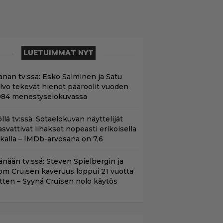
LUETUIMMAT NYT
änän tv:ssä: Esko Salminen ja Satu
ilvo tekevät hienot pääroolit vuoden
984 menestyselokuvassa
öllä tv:ssä: Sotaelokuvan näyttelijät
asvattivat lihakset nopeasti erikoisella
ikalla – IMDb-arvosana on 7,6
änään tv:ssä: Steven Spielbergin ja
om Cruisen kaveruus loppui 21 vuotta
itten – Syynä Cruisen nolo käytös