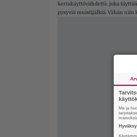
kertakäyttöviihdettä, joka täyttä
pysyviä muistijälkiä. Vähän nii
Ar
Tarvit
käytt
Me ja huo
tarjotak
mainoksi
Hyväksym
Käytämme 