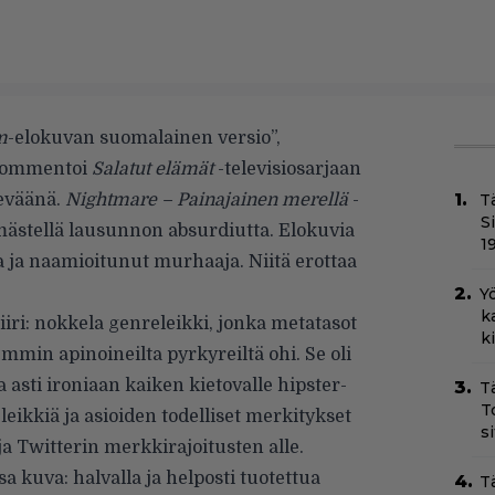
m
-elokuvan suomalainen versio”,
ommentoi
Salatut elämät
-televisiosarjaan
eväänä.
Nightmare – Painajainen merellä
-
T
S
mästellä lausunnon absurdiutta. Elokuvia
1
a ja naamioitunut murhaaja. Niitä erottaa
Yö
k
iiri: nokkela genreleikki, jonka metatasot
k
mmin apinoineilta pyrkyreiltä ohi. Se oli
asti ironiaan kaiken kietovalle hipster-
T
T
 leikkiä ja asioiden todelliset merkitykset
s
ja Twitterin merkkirajoitusten alle.
a kuva: halvalla ja helposti tuotettua
T