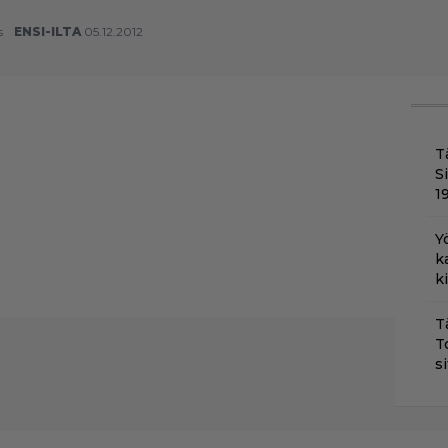
s
ENSI-ILTA
05.12.2012
T
S
1
Y
k
k
T
T
s