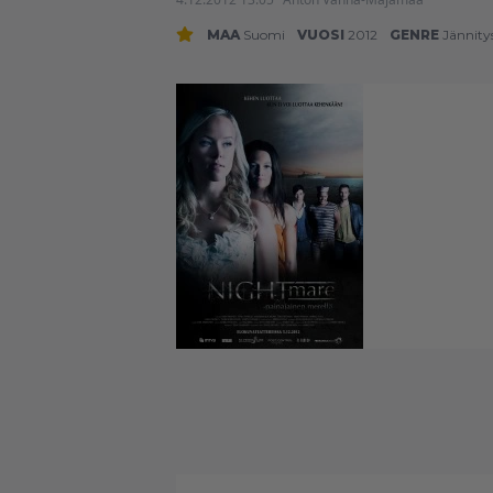
MAA
Suomi
VUOSI
2012
GENRE
Jännity