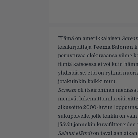
”Tämä on amerikkalaisen
Screa
käsikirjoittaja
Teemu Salonen
k
perustuvaa elokuvaansa viime k
filmiä katsoessa ei voi kuin häm
yhdistää se, että on ryhmä nuori
jotakuinkin kaikki muu.
Scream
oli itseironinen mediasat
menivät lukemattomilta sitä sitte
alkusoitto 2000-luvun loppuunsa 
sukupolvelle, jolle kaikki on vain
jäävät jonnekin kuvafilttereiden 
Salatut elämät
on tavallaan aikans