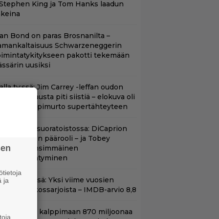
 Stephen King ja Tom Hanks laadun
akeina
llan Bond on paras Brosnanilta –
amankaltaisuus Schwarzeneggerin
oimintatykitykseen pakotti tekemään
ässärin uusiksi
lalla tv:ssä: Jim Carrey -leffan oudon
aakaa kohtausta piti siistiä – elokuva oli
oomikon läpimurto supertähteyteen
uippuleffa suoratoistossa: DiCaprion
nsimmäinen päärooli – ja Tobey
sen
aguiren ensimmäinen
lokuvaesiintyminen
tietoja
t Netflixissä: Yksi viime vuosien
 ja
arhaista rikossarjoista – IMDB-arvio 8,8
hjaaja lähti kalppimaan 870 miljoonaa
toja