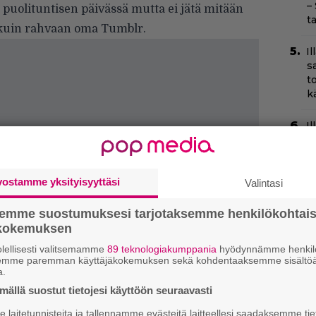
–
ä puolituntisen päivässä mutta ei jätä mitään
t
n kuin rahvaan oma Tumblr.
I
s
t
k
Il
r
k
vostamme yksityisyyttäsi
Valintasi
H
e
semme suostumuksesi tarjotaksemme henkilökohtai
M
ökokemuksen
e
lellisesti valitsemamme
89 teknologiakumppania
hyödynnämme henkilö
Ny
semme paremman käyttäjäkokemuksen sekä kohdentaaksemme sisältöä
a.
p
ällä suostut tietojesi käyttöön seuraavasti
O
laitetunnisteita ja tallennamme evästeitä laitteellesi saadaksemme tie