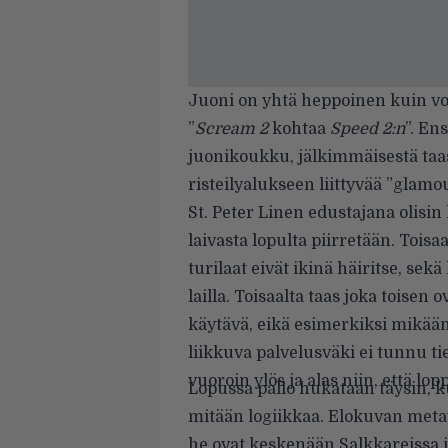
Juoni on yhtä heppoinen kuin vois
”
Scream 2
kohtaa
Speed 2:n
”. En
juonikoukku, jälkimmäisestä taa
risteilyalukseen liittyvää ”glamou
St. Peter Linen edustajana olisin
laivasta lopulta piirretään. Toisaal
turilaat eivät ikinä häiritse, sekä
lailla. Toisaalta taas joka toisen 
käytävä, eikä esimerkiksi mikään
liikkuva palvelusväki ei tunnu ti
vuoroin ylös ja alas niin, että l
Lopussa pallo hukataan täysin, k
mitään logiikkaa. Elokuvan metav
he ovat keskenään Salkkareissa 