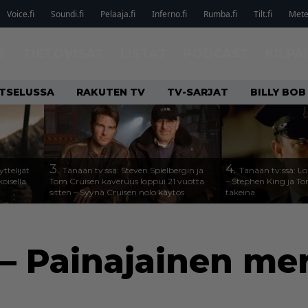
Voice.fi
Soundi.fi
Pelaaja.fi
Inferno.fi
Rumba.fi
Tilt.fi
Metel
T
TIETOVISAT
LISTAT
PODCAST
KILPA
ATSELUSSA
RAKUTEN TV
TV-SARJAT
BILLY BO
3.
4.
ttelijät
Tänään tv:ssä: Steven Spielbergin ja
Tänään tv:ssä: Lo
koisella
Tom Cruisen kaveruus loppui 21 vuotta
– Stephen King ja T
sitten – Syynä Cruisen nolo käytös
takeina
– Painajainen mer