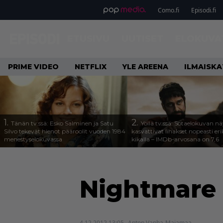
Como.fi
Episodi.fi
ETUSIVU
UUTISET
ELOKUVA
PRIME VIDEO
NETFLIX
YLE AREENA
ILMAISK
1.
2.
Tänän tv:ssä: Esko Salminen ja Satu
Yöllä tv:ssä: Sotaelokuvan näy
Silvo tekevät hienot pääroolit vuoden 1984
kasvattivat lihakset nopeasti eri
menestyselokuvassa
kikalla – IMDb-arvosana on 7,6
Nightmare 
4.12.2012 13:05
Anton Vanha-Majamaa