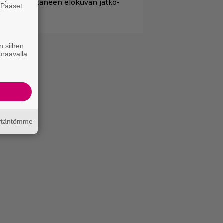
ollaria tuottaneen elokuvan jatko-
. Pääset
sasta
e
n siihen
uraavalla
äytäntömme