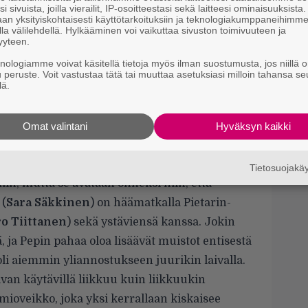
d
i sivuista, joilla vierailit, IP-osoitteestasi sekä laitteesi ominaisuuksista
o
an yksityiskohtaisesti käyttötarkoituksiin ja teknologiakumppaneihimm
la välilehdellä. Hylkääminen voi vaikuttaa sivuston toimivuuteen ja
yyteen.
isia siitä, minkälaista kuraa he tuottavat. En
knologiamme voivat käsitellä tietoja myös ilman suostumusta, jos niillä o
uva-adaptaatio metatason vitsi vai ihan vaan
u peruste. Voit vastustaa tätä tai muuttaa asetuksiasi milloin tahansa se
lä.
aroskaa. Joka tapauksessa sen terä on
Wes
n tylsä, ettei sillä voi kuin kutitella sen
Lisäksi ote on pehmeä, sillä ikäraja täytyy
Omat valintani
Hyväksyn kaikki
imeksikään, ja etukäteen mainostettu seksi on
en vuoratuilla vyötäisillä.
Tietosuojak
in, mutta se avataan onneksi niin, että
 (
Sara Säkkinen
) on häämatkalla Pietarin-
o Tiittanen
) sekä ystäviensä kanssa. Jokin
, ja Pepin pahaa oloa lisäävät muistot entisestä
uoli aiemmin yliannostukseen juurikin laivalla.
laivan käytävillä liikkuu kuin liikkuukin
ioveikko, joka yksi kerrallaan kiskaisee