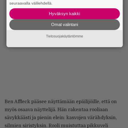
seuraavalla välilehdellä.
Hyväksyn kaikki
Omat valintani
Tietosuojakäytäntömme
Ben Affleck pääsee näyttämään epäilijöille, että on
myös osaava näyttelijä. Hän rakentaa rooliaan
sävykkäästi ja pienin elein: kasvojen värähdyksin,
silmien siristyksin. Rooli muistuttaa pikkuveli