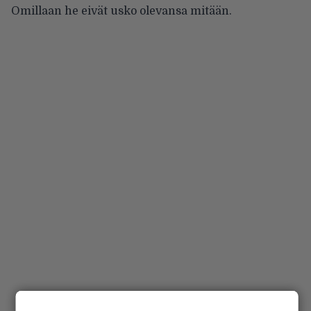
Omillaan he eivät usko olevansa mitään.