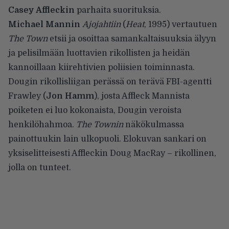
Casey Affleckin
parhaita suorituksia.
Michael Mannin
Ajojahtiin
(
Heat
, 1995) vertautuen
The Town
etsii ja osoittaa samankaltaisuuksia älyyn
ja pelisilmään luottavien rikollisten ja heidän
kannoillaan kiirehtivien poliisien toiminnasta.
Dougin rikollisliigan perässä on terävä FBI-agentti
Frawley (
Jon Hamm
), josta Affleck Mannista
poiketen ei luo kokonaista, Dougin veroista
henkilöhahmoa.
The Townin
näkökulmassa
painottuukin lain ulkopuoli. Elokuvan sankari on
yksiselitteisesti Affleckin Doug MacRay – rikollinen,
jolla on tunteet.