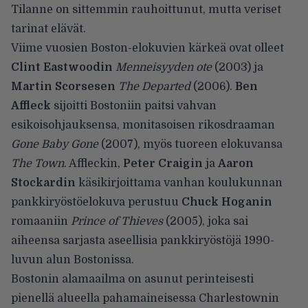
Tilanne on sittemmin rauhoittunut, mutta veriset
tarinat elävät.
Viime vuosien Boston-elokuvien kärkeä ovat olleet
Clint Eastwoodin
Menneisyyden ote
(2003) ja
Martin Scorsesen
The Departed
(2006).
Ben
Affleck
sijoitti Bostoniin paitsi vahvan
esikoisohjauksensa, monitasoisen rikosdraaman
Gone Baby Gone
(2007), myös tuoreen elokuvansa
The Town
. Affleckin,
Peter Craigin
ja
Aaron
Stockardin
käsikirjoittama vanhan koulukunnan
pankkiryöstöelokuva perustuu
Chuck Hoganin
romaaniin
Prince of Thieves
(2005), joka sai
aiheensa sarjasta aseellisia pankkiryöstöjä 1990-
luvun alun Bostonissa.
Bostonin alamaailma on asunut perinteisesti
pienellä alueella pahamaineisessa Charlestownin