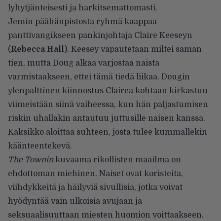
lyhytjänteisesti ja harkitsemattomasti.
Jemin päähänpistosta ryhmä kaappaa
panttivangikseen pankinjohtaja Claire Keeseyn
(
Rebecca Hall
). Keesey vapautetaan miltei saman
tien, mutta Doug alkaa varjostaa naista
varmistaakseen, ettei tämä tiedä liikaa. Dougin
ylenpalttinen kiinnostus Clairea kohtaan kirkastuu
viimeistään siinä vaiheessa, kun hän paljastumisen
riskin uhallakin antautuu juttusille naisen kanssa.
Kaksikko aloittaa suhteen, josta tulee kummallekin
käänteentekevä.
The Townin
kuvaama rikollisten maailma on
ehdottoman miehinen. Naiset ovat koristeita,
viihdykkeitä ja häilyviä sivullisia, jotka voivat
hyödyntää vain ulkoisia avujaan ja
seksuaalisuuttaan miesten huomion voittaakseen.