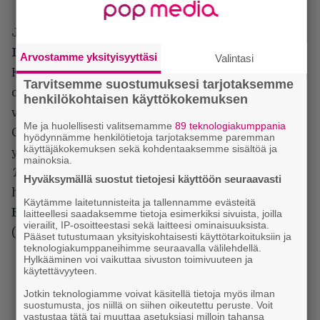
Jemin sisko ja Dougin entinen heila Krista (
Blake
Lively
) on elintapojensa kuluttama yksinhuoltaja.
Arvostamme yksityisyyttäsi
Valintasi
Kristan vastapari elokuvassa on koulutettu ja
Tarvitsemme suostumuksesi tarjotaksemme
omanarvotuntoinen Claire, johon Doug alkaa tuntea
henkilökohtaisen käyttökokemuksen
vetoa samalla, kun kokee saaneensa tarpeekseen
Me ja huolellisesti valitsemamme
89 teknologiakumppania
Charlestownin tavoista. Doug painostetaan vielä
hyödynnämme henkilötietoja tarjotaksemme paremman
käyttäjäkokemuksen sekä kohdentaaksemme sisältöä ja
yhteen ryöstökeikkaan, josta hän toivoo viimeistään.
mainoksia.
The Town
on mainiosti roolitettu ja
Hyväksymällä suostut tietojesi käyttöön seuraavasti
henkilöohjauskin toimii. Etenkin
Kathryn
Käytämme laitetunnisteita ja tallennamme evästeitä
Bigelown
Oscar-palkitussa
The Hurt Lockerissa
laitteellesi saadaksemme tietoja esimerkiksi sivuista, joilla
vierailit, IP-osoitteestasi sekä laitteesi ominaisuuksista.
(2008) näytellyt Jeremy Renner esiintyy väkevästi.
Pääset tutustumaan yksityiskohtaisesti käyttötarkoituksiin ja
teknologiakumppaneihimme seuraavalla välilehdellä.
Hylkääminen voi vaikuttaa sivuston toimivuuteen ja
käytettävyyteen.
Jotkin teknologiamme voivat käsitellä tietoja myös ilman
suostumusta, jos niillä on siihen oikeutettu peruste. Voit
vastustaa tätä tai muuttaa asetuksiasi milloin tahansa