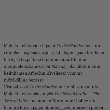
Malickin elokuvien tapaan
To the Wonder
koostuu
runollisista jaksoista, joissa dialogin sijaan kuullaan
kertojaa tai pelkkiä luonnonääniä. Etenkin
alkupuolella äänessä on Marina, joka liikkuu kuin
keijukainen Affleckin kävellessä yrmynä
mörököllinä perässä.
Visuaalisesti
To the Wonder
on runollisen kaunis.
Malickin elokuvista myös
The New Worldin
ja
The
Tree of Lifen
kuvanneen
Emmanuel Lubezkin
kamera kuvaa paljon luontoa ja eläimiä sekä puiden