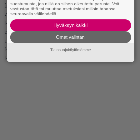
suostumusta, jos niillä on siihen oikeutettu peruste. Voit
katsojaa kyllästyttää. Elokuvan maailmassa naisten
vastustaa tätä tai muuttaa asetuksiasi milloin tahansa
seuraavalla välilehdellä.
ainoa tapa liikkua näyttää olevan liihotella ja pyöriä
kuin balettitanssija riippumatta siitä ollaanko
Hyväksyn kaikki
romanttisella kävelyllä niityllä vai paikallisen
Omat valintani
marketin käytävillä. Naiset kikattavat ja kujertelevat
kuin pikkutytöt, mutta miehet eivät edes hymyile
Tietosuojakäytäntömme
koskaan.