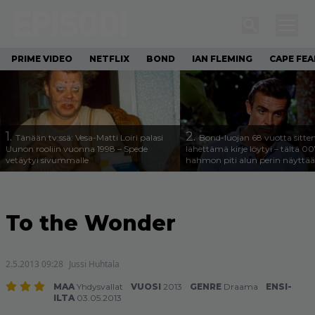
PRIME VIDEO
NETFLIX
BOND
IAN FLEMING
CAPE FEA
1.
2.
Tänään tv:ssä: Vesa-Matti Loiri palasi
Bond-luojan 68 vuotta sitte
Uunon rooliin vuonna 1998 – Spede
lähettämä kirje löytyi – tältä 00
vetäytyi sivummalle
hahmon piti alun perin näyttää
To the Wonder
2.5.2013 09:28
Jussi Huhtala
MAA
Yhdysvallat
VUOSI
2013
GENRE
Draama
ENSI-
ILTA
03.05.2013