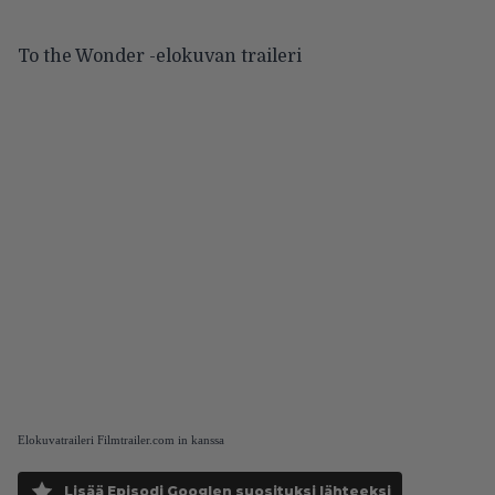
To the Wonder -elokuvan traileri
Elokuvatraileri Filmtrailer.com in kanssa
Lisää Episodi Googlen suosituksi lähteeksi