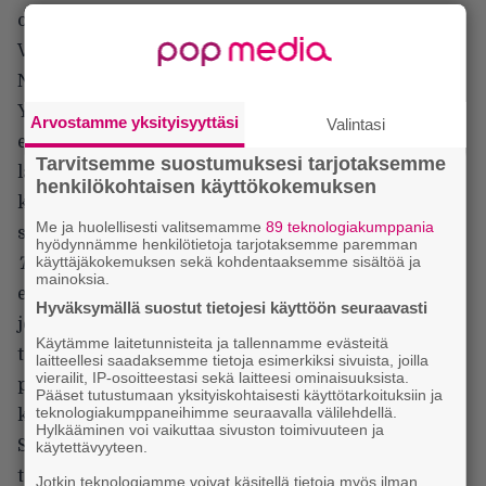
oksien tai hiusten läpi siivilöityvää valoa.
Visuaalinen ilme on täynnä vastakohtia.
Normandian kuvaukselliset maisemat vaihtuvat
Yhdysvaltain karuun Keskilänteen. Luonnon ja
Arvostamme yksityisyyttäsi
Valintasi
eläinten kauneus saa vastakohdakseen ankean
Tarvitsemme suostumuksesi tarjotaksemme
lähiön, kolkon tehdasympäristön ja rumat
henkilökohtaisen käyttökokemuksen
kaivinkoneet. Rakkauden huuma vaihtuu
Me ja huolellisesti valitsemamme
89 teknologiakumppania
silmittömään vihaan.
hyödynnämme henkilötietoja tarjotaksemme paremman
käyttäjäkokemuksen sekä kohdentaaksemme sisältöä ja
To the Wonder
on Malickin tyylille uskollinen
mainoksia.
elokuva, mutta se ei ole sellainen mestariteos,
Hyväksymällä suostut tietojesi käyttöön seuraavasti
jollaisia häneltä on totuttu odottamaan. Melkeinpä
Käytämme laitetunnisteita ja tallennamme evästeitä
toivoo, että Malick olisi kehitellyt elokuvaa
laitteellesi saadaksemme tietoja esimerkiksi sivuista, joilla
vierailit, IP-osoitteestasi sekä laitteesi ominaisuuksista.
pidempään, sillä se tuntuu keskeneräiseltä. Tarina
Pääset tutustumaan yksityiskohtaisesti käyttötarkoituksiin ja
teknologiakumppaneihimme seuraavalla välilehdellä.
kiertää paikoillaan eikä kehity mihinkään suuntaan.
Hylkääminen voi vaikuttaa sivuston toimivuuteen ja
Samantyyppiset kuvat, kohtaukset ja lauseet
käytettävyyteen.
toistuvat loputtomiin, mikä alkaa runollistakin
Jotkin teknologiamme voivat käsitellä tietoja myös ilman