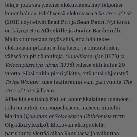
tekijä, joka saa yleensä elokuviensa näyttelijöiksi
kenet haluaa. Edellisessä elokuvassa
The Tree of Life
(2011) näyttelivät
Brad Pitt
ja
Sean Penn.
Nyt kutsu
on käynyt
Ben Affleckille
ja
Javier Bardemille
.
Malick tunnetaan myös siitä, että hän tekee
elokuviaan pitkään ja hartaasti, ja ohjaustöiden
välissä on pitkiä taukoja.
Onnellisten ajan
(1978) ja
Veteen piirretyn viivan
(1998) välissä ehti kulua 20
vuotta. Siksi onkin pieni yllätys, että uusi ohjaustyö
To the Wonder
tulee teattereihin vain pari vuotta
The
Tree of Lifen
jälkeen.
Affleckin esittämä Neil on amerikkalainen insinööri,
jolla on suhde eurooppalaiseen naiseen nimeltä
Marina (
Quantum of Solacesta
ja
Oblivionista
tuttu
Olga Kurylenko
). Elokuvan alkupuolella
pariskunta viettää aikaa Ranskassa ja vaikuttaa