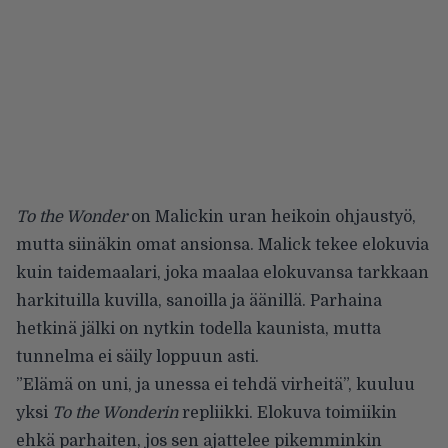
To the Wonder
on Malickin uran heikoin ohjaustyö,
mutta siinäkin omat ansionsa. Malick tekee elokuvia
kuin taidemaalari, joka maalaa elokuvansa tarkkaan
harkituilla kuvilla, sanoilla ja äänillä. Parhaina
hetkinä jälki on nytkin todella kaunista, mutta
tunnelma ei säily loppuun asti.
”Elämä on uni, ja unessa ei tehdä virheitä”, kuuluu
yksi
To the Wonderin
repliikki. Elokuva toimiikin
ehkä parhaiten, jos sen ajattelee pikemminkin