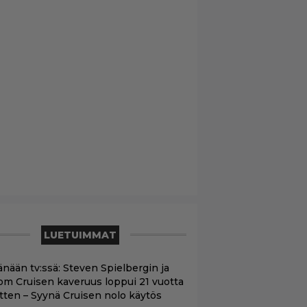
LUETUIMMAT
änään tv:ssä: Steven Spielbergin ja
om Cruisen kaveruus loppui 21 vuotta
itten – Syynä Cruisen nolo käytös