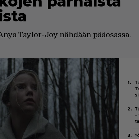
kojen parhaista
ista
 Anya Taylor-Joy nähdään pääosassa.
T
T
s
T
–
t
Yö