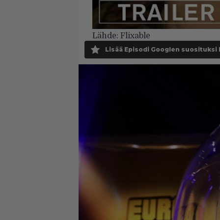
Lähde:
Flixable
Lisää Episodi Googlen suosituksi 