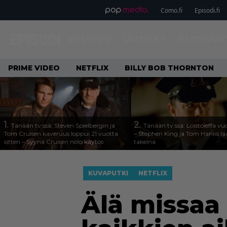
Como.fi
Episodi.fi
ETUSIVU
UUTISET
ELOKUVA
PRIME VIDEO
NETFLIX
BILLY BOB THORNTON
1.
2.
Tänään tv:ssä: Steven Spielbergin ja
Tänään tv:ssä: Loistoleffa vu
Tom Cruisen kaveruus loppui 21 vuotta
– Stephen King ja Tom Hanks l
sitten – Syynä Cruisen nolo käytös
takeina
KUVAPUTKI
NETFLIX
Älä missaa t