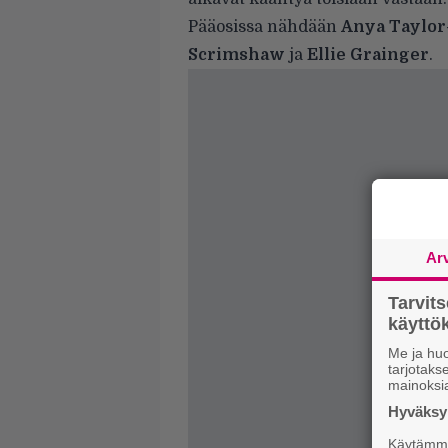
Pääosissa nähdään
Anya Taylor
Scrimshaw
ja
Ellie Grainger
.
Ar
Tarvit
käytt
Me ja huo
tarjotak
mainoksi
Hyväksym
Käytämme 