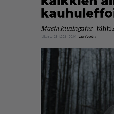
kaikkien ai
kauhuleffo
Musta kuningatar
-tähti
Julkaistu:
23.1.2021 00:01
Lauri Vuotila