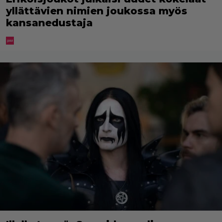
yllättävien nimien joukossa myös
kansanedustaja