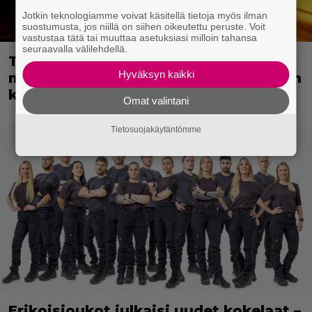
Jotkin teknologiamme voivat käsitellä tietoja myös ilman
suostumusta, jos niillä on siihen oikeutettu peruste. Voit
vastustaa tätä tai muuttaa asetuksiasi milloin tahansa
seuraavalla välilehdellä.
Tänään tv:ssä: Vuoden 2023
Hyväksyn kaikki
megaelokuva luottaa Jason Stathamin
karismaan
Omat valintani
Tietosuojakäytäntömme
Erikoisjoukot julkaisi uudet kokelaat –