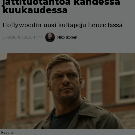
jättituotantoa kahdessa
kuukaudessa
Hollywoodin uusi kultapoju lienee tässä.
Julkaistu:
8.7.2026 14:41
Niko Ikonen
Reacher