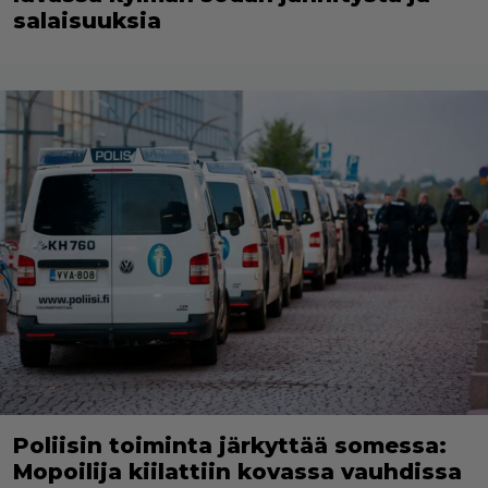
salaisuuksia
Poliisin toiminta järkyttää somessa:
Mopoilija kiilattiin kovassa vauhdissa