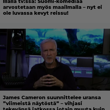
Illalla tv:ssä: Suomi-komediaa
arvostetaan myös maailmalla – nyt ei
ole luvassa kevyt reissu!
James Cameron suunnittelee uransa
”viimeistä näytöstä” – vihjasi
tekevänsä jatkossa jotain muuta kuin