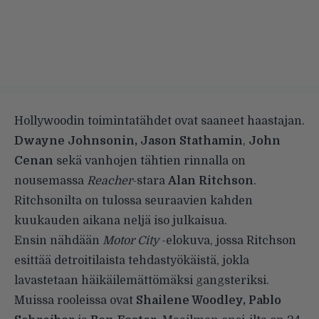
Hollywoodin toimintatähdet ovat saaneet haastajan.
Dwayne Johnsonin, Jason Stathamin
,
John
Cenan
sekä vanhojen tähtien rinnalla on
nousemassa
Reacher
-stara
Alan Ritchson
.
Ritchsonilta on tulossa seuraavien kahden
kuukauden aikana neljä iso julkaisua.
Ensin nähdään
Motor City
-elokuva, jossa Ritchson
esittää detroitilaista tehdastyökäistä, jokla
lavastetaan häikäilemättömäksi gangsteriksi.
Muissa rooleissa ovat
Shailene Woodley, Pablo