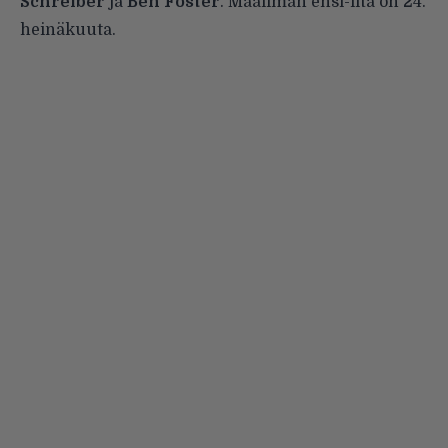
Schreiber
ja
Ben Foster
. Maailman ensi-ilta on 24.
heinäkuuta.