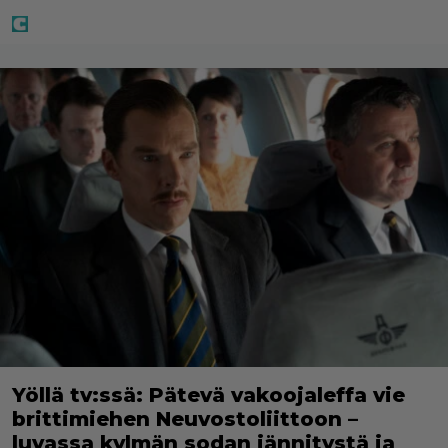
Yöllä tv:ssä: Pätevä vakoojaleffa vie
brittimiehen Neuvostoliittoon –
luvassa kylmän sodan jännitystä ja