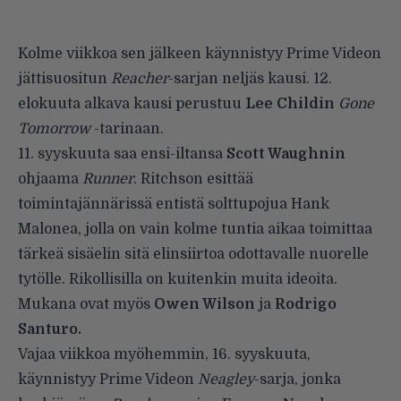
Kolme viikkoa sen jälkeen käynnistyy Prime Videon
jättisuositun
Reacher
-sarjan neljäs kausi. 12.
elokuuta alkava kausi perustuu
Lee Childin
Gone
Tomorrow
-tarinaan.
11. syyskuuta saa ensi-iltansa
Scott Waughnin
ohjaama
Runner
. Ritchson esittää
toimintajännärissä entistä solttupojua Hank
Malonea, jolla on vain kolme tuntia aikaa toimittaa
tärkeä sisäelin sitä elinsiirtoa odottavalle nuorelle
tytölle. Rikollisilla on kuitenkin muita ideoita.
Mukana ovat myös
Owen Wilson
ja
Rodrigo
Santuro.
Vajaa viikkoa myöhemmin, 16. syyskuuta,
käynnistyy Prime Videon
Neagley
-sarja, jonka