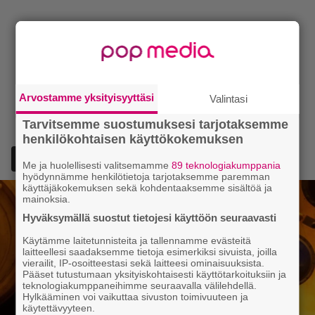
Arvostamme yksityisyyttäsi
Valintasi
Tarvitsemme suostumuksesi tarjotaksemme
henkilökohtaisen käyttökokemuksen
Lisää Episodi Googlen suosituksi lähteeksi
Me ja huolellisesti valitsemamme
89 teknologiakumppania
hyödynnämme henkilötietoja tarjotaksemme paremman
käyttäjäkokemuksen sekä kohdentaaksemme sisältöä ja
mainoksia.
Hyväksymällä suostut tietojesi käyttöön seuraavasti
Käytämme laitetunnisteita ja tallennamme evästeitä
laitteellesi saadaksemme tietoja esimerkiksi sivuista, joilla
vierailit, IP-osoitteestasi sekä laitteesi ominaisuuksista.
Pääset tutustumaan yksityiskohtaisesti käyttötarkoituksiin ja
teknologiakumppaneihimme seuraavalla välilehdellä.
Hylkääminen voi vaikuttaa sivuston toimivuuteen ja
käytettävyyteen.