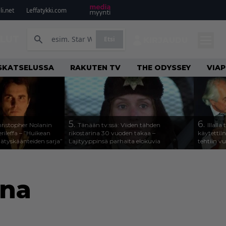
i.net
Leffatykki.com
ILUT
Etsi
KIRJAUDU
SKATSELUSSA
RAKUTEN TV
THE ODYSSEY
VIAP
5.
6.
Christopher Nolanin
Tänään tv:ssä: Viiden tähden
Illall
rileffa – ”Huikean
rikostarina 30 vuoden takaa –
käytettii
llätyskäänteiden sarja”
Lajityyppinsä parhaita elokuvia
tehtiin v
ina