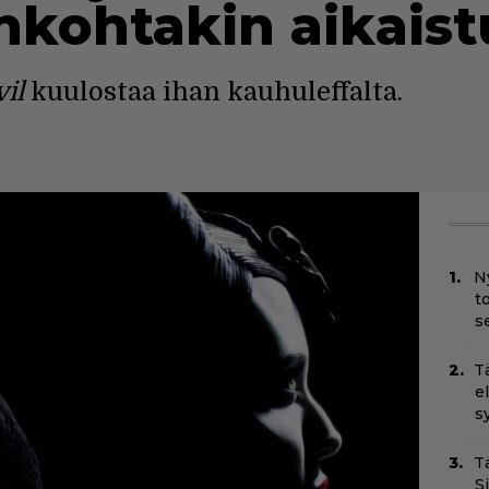
nkohtakin aikaist
il
kuulostaa ihan kauhuleffalta.
N
t
s
T
e
s
T
S