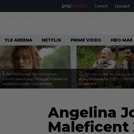
Como.fi
Episodi.fi
ETUSIVU
UUTISET
ELOKUVA
YLE AREENA
NETFLIX
PRIME VIDEO
HBO MAX
1.
2.
Nyt Netflixissä: 180 miljoonan
Tänään tv:ssä: Koskettava k
toimintaseikkailu – Margot Robbie vei
elokuva vuodelta 2020 – ”Tehty 
seksikohtauksen liian pitkälle
sydämellä”
Angelina J
Maleficent 