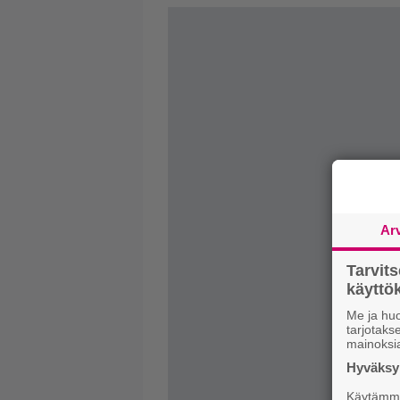
Ar
Tarvit
käytt
Me ja huo
tarjotak
mainoksi
Hyväksym
Käytämme 