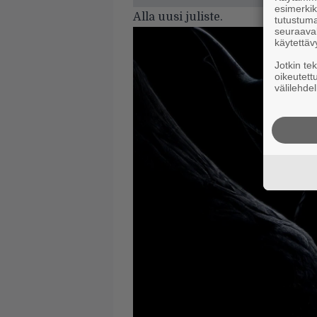
esimerkiks
Alla uusi juliste.
tutustuma
seuraaval
käytettäv
Jotkin te
oikeutett
välilehdel