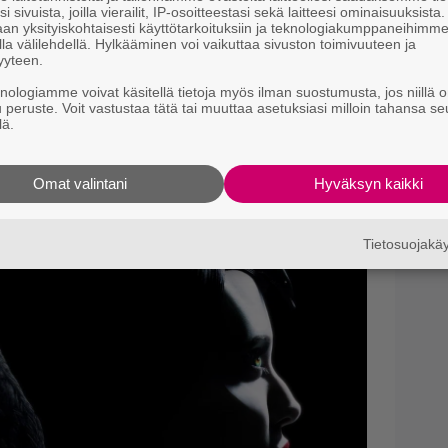
m
i sivuista, joilla vierailit, IP-osoitteestasi sekä laitteesi ominaisuuksista
an yksityiskohtaisesti käyttötarkoituksiin ja teknologiakumppaneihimm
la välilehdellä. Hylkääminen voi vaikuttaa sivuston toimivuuteen ja
Il
yyteen.
C
t
knologiamme voivat käsitellä tietoja myös ilman suostumusta, jos niillä o
u peruste. Voit vastustaa tätä tai muuttaa asetuksiasi milloin tahansa se
lä.
Ne
m
”
Omat valintani
Hyväksyn kaikki
t
Tietosuojak