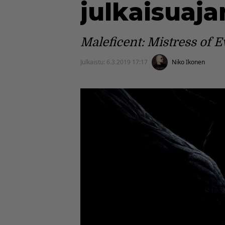
julkaisuaja
Maleficent: Mistress of Ev
Julkaistu:
6.3.2019 17:17
Niko Ikonen