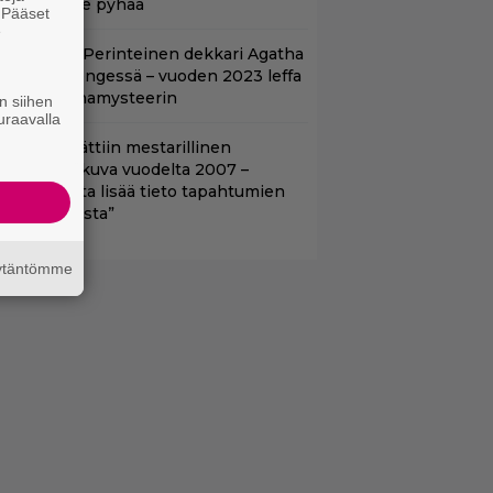
ikään ei ole pyhää
. Pääset
e
lalla tv:ssä: Perinteinen dekkari Agatha
hristien hengessä – vuoden 2023 leffa
arjoaa murhamysteerin
n siihen
uraavalla
tflixiin lisättiin mestarillinen
ysteerielokuva vuodelta 2007 –
Kiehtovuutta lisää tieto tapahtumien
odellisuudesta”
äytäntömme