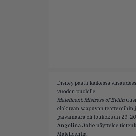
Disney päätti kaikessa viisaudes
vuoden puolelle.
Maleficent: Mistress of Evilin
uusi 
elokuvan saapuvan teattereihin 
päivämäärä oli toukokuun 29. 2
Angelina Jolie
näyttelee tieten
Maleficentia.