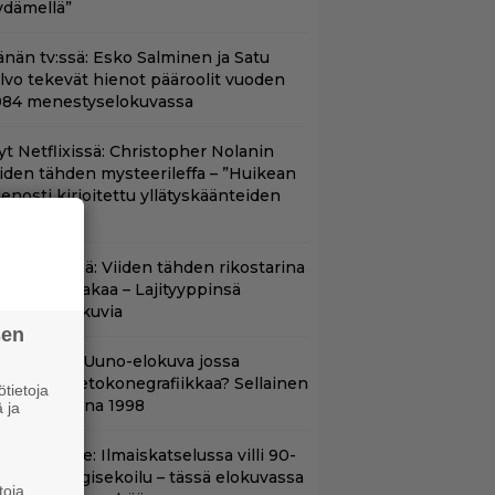
ydämellä”
änän tv:ssä: Esko Salminen ja Satu
ilvo tekevät hienot pääroolit vuoden
984 menestyselokuvassa
yt Netflixissä: Christopher Nolanin
iiden tähden mysteerileffa – ”Huikean
ienosti kirjoitettu yllätyskäänteiden
rja”
änään tv:ssä: Viiden tähden rikostarina
0 vuoden takaa – Lajityyppinsä
arhaita elokuvia
sen
lalla tv:ssä: Uuno-elokuva jossa
äytettiin tietokonegrafiikkaa? Sellainen
tietoja
ehtiin vuonna 1998
 ja
in aikuisille: Ilmaiskatselussa villi 90-
uvun kyborgisekoilu – tässä elokuvassa
toja