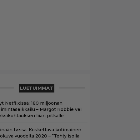
LUETUIMMAT
yt Netflixissä: 180 miljoonan
oimintaseikkailu – Margot Robbie vei
eksikohtauksen liian pitkälle
änään tv:ssä: Koskettava kotimainen
lokuva vuodelta 2020 – ”Tehty isolla