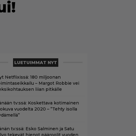
ui!
LUETUIMMAT NYT
yt Netflixissä: 180 miljoonan
oimintaseikkailu – Margot Robbie vei
eksikohtauksen liian pitkälle
änään tv:ssä: Koskettava kotimainen
lokuva vuodelta 2020 – ”Tehty isolla
ydämellä”
änän tv:ssä: Esko Salminen ja Satu
ilvo tekevät hienot pääroolit vuoden