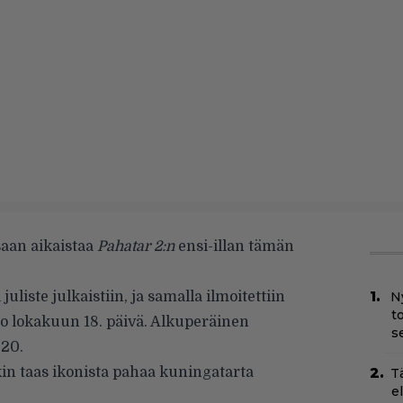
saan aikaistaa
Pahatar 2:n
ensi-illan tämän
juliste julkaistiin, ja samalla ilmoitettiin
N
t
jo lokakuun 18. päivä. Alkuperäinen
s
020.
kin taas ikonista pahaa kuningatarta
T
e