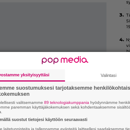
s
T
S
1
N
v
h
sa
T
vostamme yksityisyyttäsi
Valintasi
3
p
semme suostumuksesi tarjotaksemme henkilökohtai
ökokemuksen
Il
k
lellisesti valitsemamme
89 teknologiakumppania
hyödynnämme henkilö
t
semme paremman käyttäjäkokemuksen sekä kohdentaaksemme sisältöä
a.
ällä suostut tietojesi käyttöön seuraavasti
Va
l
laitetunnisteita ja tallennamme evästeitä laitteellesi saadaksemme tie