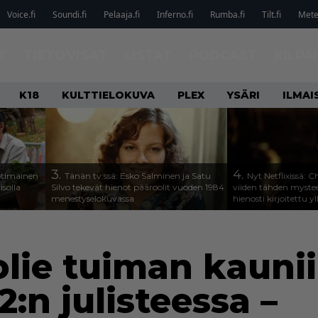
Voice.fi
Soundi.fi
Pelaaja.fi
Inferno.fi
Rumba.fi
Tilt.fi
Metel
T
TIETOVISAT
LISTAT
PODCAST
KILPA
K18
KULTTIELOKUVA
PLEX
YSÄRI
ILMAI
3.
4.
otimainen
Tänän tv:ssä: Esko Salminen ja Satu
Nyt Netflixissä: 
isolla
Silvo tekevät hienot pääroolit vuoden 1984
viiden tähden mystee
menestyselokuvassa
hienosti kirjoitettu y
olie tuiman kauni
2:n julisteessa –