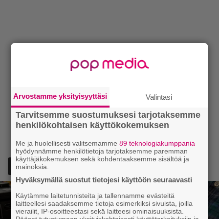
Arvostamme yksityisyyttäsi
Valintasi
Tarvitsemme suostumuksesi tarjotaksemme
henkilökohtaisen käyttökokemuksen
Me ja huolellisesti valitsemamme
89 teknologiakumppania
hyödynnämme henkilötietoja tarjotaksemme paremman
käyttäjäkokemuksen sekä kohdentaaksemme sisältöä ja
Lisää Episodi Googlen suosituksi lähteeksi
mainoksia.
Hyväksymällä suostut tietojesi käyttöön seuraavasti
Käytämme laitetunnisteita ja tallennamme evästeitä
laitteellesi saadaksemme tietoja esimerkiksi sivuista, joilla
vierailit, IP-osoitteestasi sekä laitteesi ominaisuuksista.