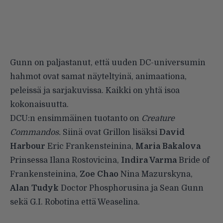
Gunn on paljastanut, että uuden DC-universumin
hahmot ovat samat näyteltyinä, animaationa,
peleissä ja sarjakuvissa. Kaikki on yhtä isoa
kokonaisuutta.
DCU:n ensimmäinen tuotanto on
Creature
Commandos.
Siinä ovat Grillon lisäksi
David
Harbour
Eric Frankensteinina,
Maria Bakalova
Prinsessa Ilana Rostovicina,
Indira Varma
Bride of
Frankensteinina,
Zoe Chao
Nina Mazurskyna,
Alan Tudyk
Doctor Phosphorusina ja Sean Gunn
sekä G.I. Robotina että Weaselina.