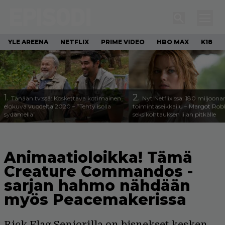
YLE AREENA
NETFLIX
PRIME VIDEO
HBO MAX
K18
1.
2.
Tänään tv:ssä: Koskettava kotimainen
Nyt Netflixissä: 180 miljoona
elokuva vuodelta 2020 – ”Tehty isolla
toimintaseikkailu – Margot Robb
sydämellä”
seksikohtauksen liian pitkälle
Animaatioloikka! Tämä
Creature Commandos -
sarjan hahmo nähdään
myös Peacemakerissa
Rick Flag Seniorilla on bisnekset kesken