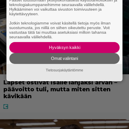
Pääset tutustumaan yksityiskohtaisesti käyttötarkoituksiin ja
teknologiakumppaneihimme seuraavalla välilehdellä.
Hylkääminen voi vaikuttaa sivuston toimivuuteen ja
käytettävyyteen.
Jotkin teknologiamme voivat käsitellä tietoja myös ilman
suostumusta, jos niillä on siihen oikeutettu peruste. Voit
vastustaa tätä tai muuttaa asetuksiasi milloin tahansa
seuraavalla välilehdellä.
Hyväksyn kaikki
Omat valintani
Tietosuojakäytäntömme
Lapset ostivat isälle lahjaksi arvan –
päävoitto tuli, mutta miten sitten
kävikään