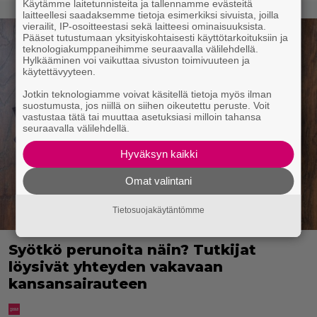
Käytämme laitetunnisteita ja tallennamme evästeitä
laitteellesi saadaksemme tietoja esimerkiksi sivuista, joilla
vierailit, IP-osoitteestasi sekä laitteesi ominaisuuksista.
Pääset tutustumaan yksityiskohtaisesti käyttötarkoituksiin ja
teknologiakumppaneihimme seuraavalla välilehdellä.
Hylkääminen voi vaikuttaa sivuston toimivuuteen ja
käytettävyyteen.
Jotkin teknologiamme voivat käsitellä tietoja myös ilman
suostumusta, jos niillä on siihen oikeutettu peruste. Voit
vastustaa tätä tai muuttaa asetuksiasi milloin tahansa
seuraavalla välilehdellä.
Hyväksyn kaikki
Omat valintani
Tietosuojakäytäntömme
Syötkö perunoita näin? Tutkijat
löysivät yhteyden vakavaan
kansansairauteen