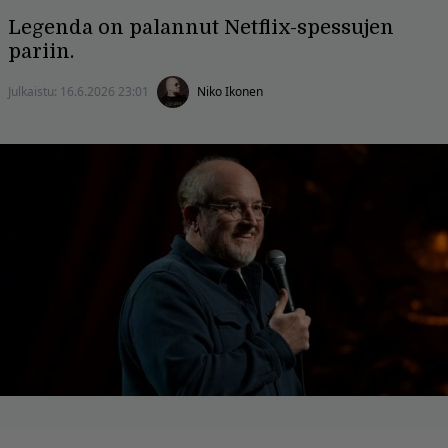
Legenda on palannut Netflix-spessujen
pariin.
Julkaistu:
16.6.2026 23:01
Niko Ikonen