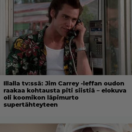
Illalla tv:ssä: Jim Carrey -leffan oudon
raakaa kohtausta piti siistiä – elokuva
oli koomikon läpimurto
supertähteyteen