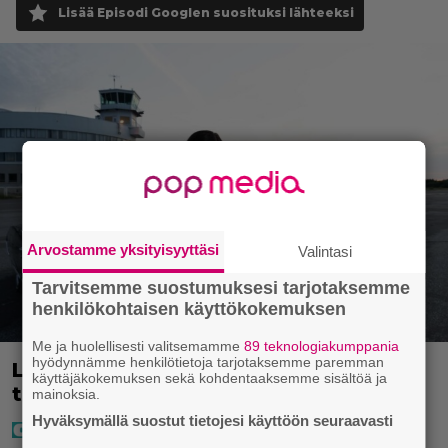
Lisää Episodi Googlen suosituksi lähteeksi
Arvostamme yksityisyyttäsi
Valintasi
Tarvitsemme suostumuksesi tarjotaksemme
henkilökohtaisen käyttökokemuksen
Me ja huolellisesti valitsemamme
89 teknologiakumppania
hyödynnämme henkilötietoja tarjotaksemme paremman
Laulaja Mirellan rantakuvat ovat
käyttäjäkokemuksen sekä kohdentaaksemme sisältöä ja
täynnä lomaa, aurinkoa ja iloa
mainoksia.
Hyväksymällä suostut tietojesi käyttöön seuraavasti